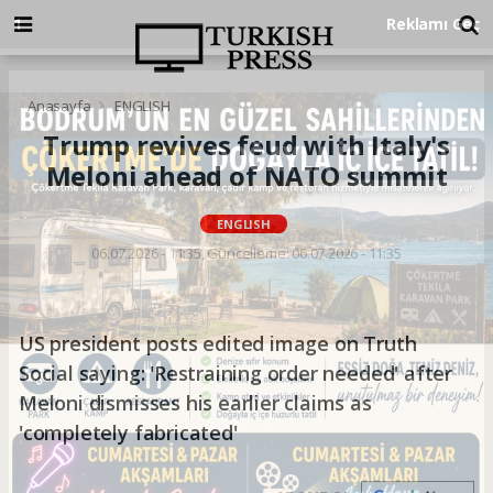
Anasayfa
ENGLISH
Trump revives feud with Italy's
Meloni ahead of NATO summit
ENGLISH
06.07.2026 - 11:35, Güncelleme: 06.07.2026 - 11:35
US president posts edited image on Truth
Social saying: 'Restraining order needed' after
Meloni dismisses his earlier claims as
'completely fabricated'