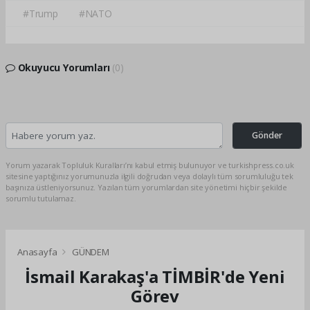
#Trump
#NATO
Okuyucu Yorumları
(0)
Gönder
Yorum yazarak Topluluk Kuralları’nı kabul etmiş bulunuyor ve turkishpress.co.uk
sitesine yaptığınız yorumunuzla ilgili doğrudan veya dolaylı tüm sorumluluğu tek
başınıza üstleniyorsunuz. Yazılan tüm yorumlardan site yönetimi hiçbir şekilde
sorumlu tutulamaz.
Anasayfa
GÜNDEM
İsmail Karakaş'a TİMBİR'de Yeni
Görev