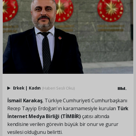
Erkek
|
Kadın
(Haberi Sesli Oku)
İsmail Karakaş
, Türkiye Cumhuriyeti Cumhurbaşkanı
Recep Tayyip Erdoğan'ın kararnamesiyle kurulan
Türk
İnternet Medya Birliği (TİMBİR)
çatısı altında
kendisine verilen görevin büyük bir onur ve gurur
vesilesi olduğunu belirtti.