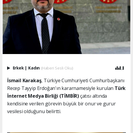
Erkek
|
Kadın
(Haberi Sesli Oku)
İsmail Karakaş
, Türkiye Cumhuriyeti Cumhurbaşkanı
Recep Tayyip Erdoğan'ın kararnamesiyle kurulan
Türk
İnternet Medya Birliği (TİMBİR)
çatısı altında
kendisine verilen görevin büyük bir onur ve gurur
vesilesi olduğunu belirtti.