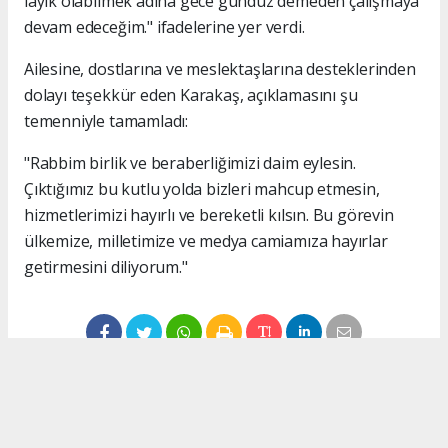
layık olabilmek adına gece gündüz demeden çalışmaya
devam edeceğim." ifadelerine yer verdi.
Ailesine, dostlarına ve meslektaşlarına desteklerinden
dolayı teşekkür eden Karakaş, açıklamasını şu
temenniyle tamamladı:
"Rabbim birlik ve beraberliğimizi daim eylesin.
Çıktığımız bu kutlu yolda bizleri mahcup etmesin,
hizmetlerimizi hayırlı ve bereketli kılsın. Bu görevin
ülkemize, milletimize ve medya camiamıza hayırlar
getirmesini diliyorum."
#İsmail Karakaş
#TİMBİR