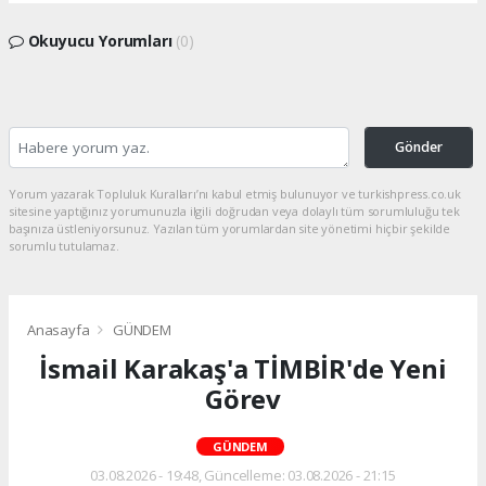
Okuyucu Yorumları
(0)
Gönder
Yorum yazarak Topluluk Kuralları’nı kabul etmiş bulunuyor ve turkishpress.co.uk
sitesine yaptığınız yorumunuzla ilgili doğrudan veya dolaylı tüm sorumluluğu tek
başınıza üstleniyorsunuz. Yazılan tüm yorumlardan site yönetimi hiçbir şekilde
sorumlu tutulamaz.
Anasayfa
GÜNDEM
İsmail Karakaş'a TİMBİR'de Yeni
Görev
GÜNDEM
03.08.2026 - 19:48, Güncelleme: 03.08.2026 - 21:15