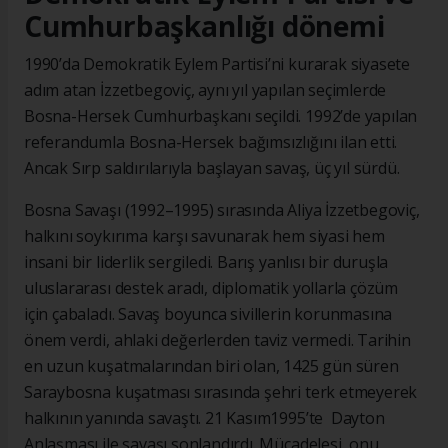
Cumhurbaşkanlığı dönemi
1990’da Demokratik Eylem Partisi’ni kurarak siyasete
adım atan İzzetbegoviç, aynı yıl yapılan seçimlerde
Bosna-Hersek Cumhurbaşkanı seçildi. 1992’de yapılan
referandumla Bosna-Hersek bağımsızlığını ilan etti.
Ancak Sırp saldırılarıyla başlayan savaş, üç yıl sürdü.
Bosna Savaşı (1992–1995) sırasında Aliya İzzetbegoviç,
halkını soykırıma karşı savunarak hem siyasi hem
insani bir liderlik sergiledi. Barış yanlısı bir duruşla
uluslararası destek aradı, diplomatik yollarla çözüm
için çabaladı. Savaş boyunca sivillerin korunmasına
önem verdi, ahlaki değerlerden taviz vermedi. Tarihin
en uzun kuşatmalarından biri olan, 1425 gün süren
Saraybosna kuşatması sırasında şehri terk etmeyerek
halkının yanında savaştı. 21 Kasım1995’te Dayton
Anlaşması ile savaşı sonlandırdı. Mücadelesi, onu