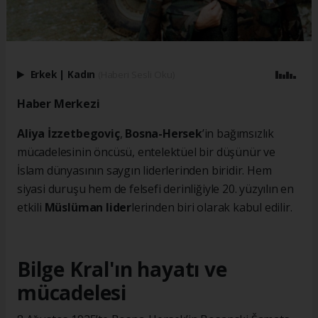
Erkek
|
Kadın
(Haberi Sesli Oku)
Haber Merkezi
Aliya İzzetbegoviç
,
Bosna-Hersek
’in bağımsızlık
mücadelesinin öncüsü, entelektüel bir düşünür ve
İslam dünyasının saygın liderlerinden biridir. Hem
siyasi duruşu hem de felsefi derinliğiyle 20. yüzyılın en
etkili
Müslüman lider
lerinden biri olarak kabul edilir.
Bilge Kral'ın hayatı ve
mücadelesi