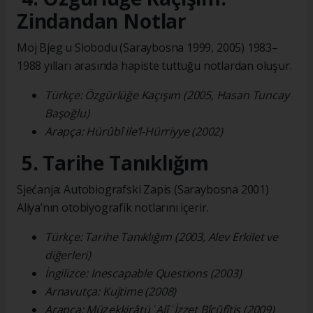
Zindandan Notlar
Moj Bjeg u Slobodu (Saraybosna 1999, 2005) 1983–
1988 yılları arasında hapiste tuttuğu notlardan oluşur.
Türkçe: Özgürlüğe Kaçışım (2005, Hasan Tuncay
Başoğlu)
Arapça: Hürûbî ile’l-Hürriyye (2002)
5. Tarihe Tanıklığım
Sjećanja: Autobiografski Zapis (Saraybosna 2001)
Aliya’nın otobiyografik notlarını içerir.
Türkçe: Tarihe Tanıklığım (2003, Alev Erkilet ve
diğerleri)
İngilizce: Inescapable Questions (2003)
Arnavutça: Kujtime (2008)
Arapça: Müẕekkirâtü ʿAlî ʿİzzet Bîcûfîtiş (2009)