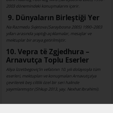
2003 dönemindeki konuşmalarını içerir.
9. Dünyaların Birleştiği Yer
Na Razmedu Svjetova (Saraybosna 2005) 1990–2003
yılları arasında yaptığı açıklamalar, mesajlar ve
mektuplar bir araya getirilmiştir.
10. Vepra të Zgjedhura –
Arnavutça Toplu Eserler
Aliya İzzetbegoviç’in vefatının 10. yılı dolayısıyla tüm
eserleri, mektupları ve konuşmaları Arnavutça’ya
çevrilerek beş ciltlik özel bir seri halinde
yayımlanmıştır (Shkup 2013, yay. Nexhat Ibrahimi).