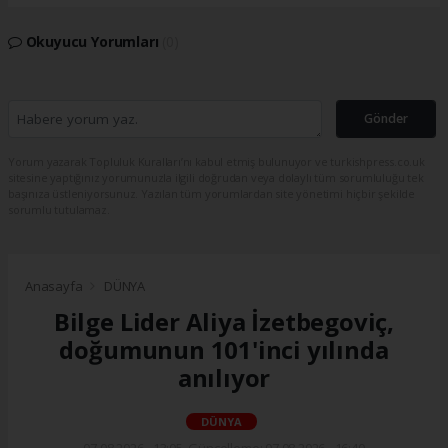
Okuyucu Yorumları
(0)
Gönder
Yorum yazarak Topluluk Kuralları’nı kabul etmiş bulunuyor ve turkishpress.co.uk
sitesine yaptığınız yorumunuzla ilgili doğrudan veya dolaylı tüm sorumluluğu tek
başınıza üstleniyorsunuz. Yazılan tüm yorumlardan site yönetimi hiçbir şekilde
sorumlu tutulamaz.
Anasayfa
DÜNYA
Bilge Lider Aliya İzetbegoviç,
doğumunun 101'inci yılında
anılıyor
DÜNYA