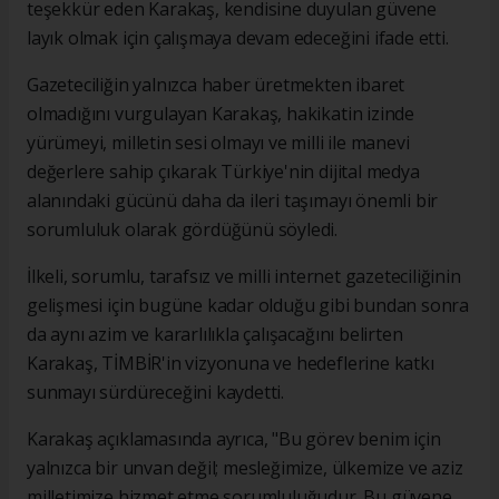
teşekkür eden Karakaş, kendisine duyulan güvene
layık olmak için çalışmaya devam edeceğini ifade etti.
Gazeteciliğin yalnızca haber üretmekten ibaret
olmadığını vurgulayan Karakaş, hakikatin izinde
yürümeyi, milletin sesi olmayı ve milli ile manevi
değerlere sahip çıkarak Türkiye'nin dijital medya
alanındaki gücünü daha da ileri taşımayı önemli bir
sorumluluk olarak gördüğünü söyledi.
İlkeli, sorumlu, tarafsız ve milli internet gazeteciliğinin
gelişmesi için bugüne kadar olduğu gibi bundan sonra
da aynı azim ve kararlılıkla çalışacağını belirten
Karakaş, TİMBİR'in vizyonuna ve hedeflerine katkı
sunmayı sürdüreceğini kaydetti.
Karakaş açıklamasında ayrıca, "Bu görev benim için
yalnızca bir unvan değil; mesleğimize, ülkemize ve aziz
milletimize hizmet etme sorumluluğudur. Bu güvene