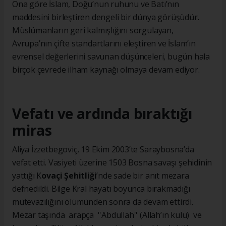
Ona göre İslam, Doğu’nun ruhunu ve Batı’nın
maddesini birleştiren dengeli bir dünya görüşüdür.
Müslümanların geri kalmışlığını sorgulayan,
Avrupa’nın çifte standartlarını eleştiren ve İslam’ın
evrensel değerlerini savunan düşünceleri, bugün hala
birçok çevrede ilham kaynağı olmaya devam ediyor.
Vefatı ve ardında bıraktığı
miras
Aliya İzzetbegoviç, 19 Ekim 2003’te Saraybosna’da
vefat etti. Vasiyeti üzerine 1503 Bosna savaşı şehidinin
yattığı K
ovaçi Şehitliği
’nde sade bir anıt mezara
defnedildi. Bilge Kral hayatı boyunca bırakmadığı
mütevazılığını ölümünden sonra da devam ettirdi.
Mezar taşında arapça ''Abdullah'' (Allah’ın kulu) ve