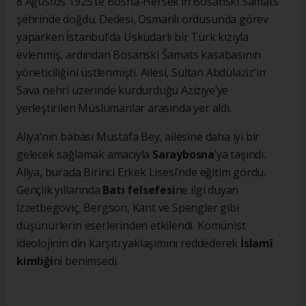
8 Ağustos 1925’te Bosna-Hersek’in Bosanski Šamats
şehrinde doğdu. Dedesi, Osmanlı ordusunda görev
yaparken İstanbul’da Üsküdarlı bir Türk kızıyla
evlenmiş, ardından Bosanski Šamats kasabasının
yöneticiliğini üstlenmişti. Ailesi, Sultan Abdülaziz’in
Sava nehri üzerinde kurdurduğu Aziziye’ye
yerleştirilen Müslümanlar arasında yer aldı.
Aliya’nın babası Mustafa Bey, ailesine daha iyi bir
gelecek sağlamak amacıyla
Saraybosna
’ya taşındı.
Aliya, burada Birinci Erkek Lisesi’nde eğitim gördü.
Gençlik yıllarında
Batı felsefesi
ne ilgi duyan
İzzetbegoviç, Bergson, Kant ve Spengler gibi
düşünürlerin eserlerinden etkilendi. Komünist
ideolojinin din karşıtı yaklaşımını reddederek
İslamî
kimliği
ni benimsedi.