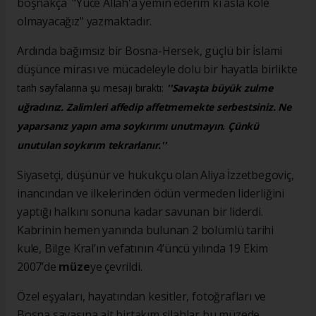
boşnakça "Yüce Allah'a yemin ederim ki asla köle
olmayacağız" yazmaktadır.
Ardında bağımsız bir Bosna-Hersek, güçlü bir İslami
düşünce mirası ve mücadeleyle dolu bir hayatla birlikte
tarih sayfalarına şu mesajı bıraktı:
''Savaşta büyük zulme
uğradınız. Zalimleri affedip affetmemekte serbestsiniz. Ne
yaparsanız yapın ama soykırımı unutmayın. Çünkü
unutulan soykırım tekrarlanır.''
Siyasetçi, düşünür ve hukukçu olan Aliya İzzetbegoviç,
inancından ve ilkelerinden ödün vermeden liderliğini
yaptığı halkını sonuna kadar savunan bir liderdi.
Kabrinin hemen yanında bulunan 2 bölümlü tarihi
kule, Bilge Kral’ın vefatının 4’üncü yılında 19 Ekim
2007’de
müze
ye çevrildi.
Özel eşyaları, hayatından kesitler, fotoğrafları ve
Bosna savaşına ait birtakım silahlar bu müzede