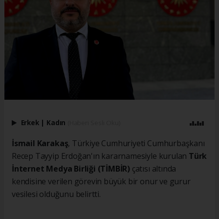
Erkek
|
Kadın
(Haberi Sesli Oku)
İsmail Karakaş
, Türkiye Cumhuriyeti Cumhurbaşkanı
Recep Tayyip Erdoğan'ın kararnamesiyle kurulan
Türk
İnternet Medya Birliği (TİMBİR)
çatısı altında
kendisine verilen görevin büyük bir onur ve gurur
vesilesi olduğunu belirtti.