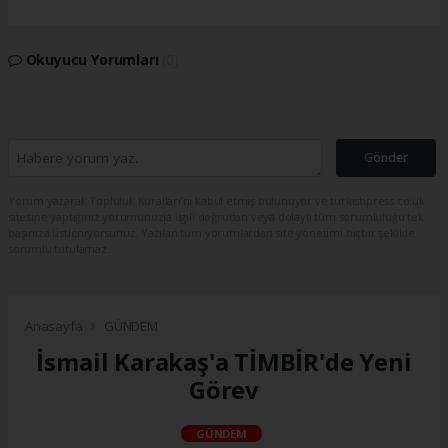
Okuyucu Yorumları
(0)
Gönder
Yorum yazarak Topluluk Kuralları’nı kabul etmiş bulunuyor ve turkishpress.co.uk
sitesine yaptığınız yorumunuzla ilgili doğrudan veya dolaylı tüm sorumluluğu tek
başınıza üstleniyorsunuz. Yazılan tüm yorumlardan site yönetimi hiçbir şekilde
sorumlu tutulamaz.
Anasayfa
GÜNDEM
İsmail Karakaş'a TİMBİR'de Yeni
Görev
GÜNDEM