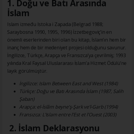
1. Doğu ve Batı Arasında
İslam
Islam između Istoka i Zapada (Belgrad 1988;
Saraybosna 1990, 1995, 1996) İzzetbegoviç’in en
önemli eserlerinden biri olan bu kitap, İslam’ın hem bir
inanç hem de bir medeniyet projesi olduğunu savunur.
İngilizce, Türkçe, Arapça ve Fransızca’ya çevrilmiş; 1993
yılında Kral Faysal Uluslararası İslam’a Hizmet Ödülü’ne
layık görülmüştür.
İngilizce: Islam Between East and West (1984)
Türkçe: Doğu ve Batı Arasında İslam (1987, Salih
Şaban)
Arapça: el-İslâm beyne’ş-Şark ve’l-Garb (1994)
Fransızca: L’Islam entre l’Est et l’Ouest (2003)
2. İslam Deklarasyonu