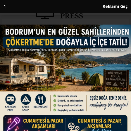
Anasayfa
EKONOMİ
Brent petrolün varili 79,41
dolardan işlem görüyor
EKONOMİ
03.03.2026 - 09:40, Güncelleme: 03.03.2026 - 09:40
Brent petrolün varili, uluslararası piyasalarda
79,41 dolardan işlem görüyor.
ABONE OL