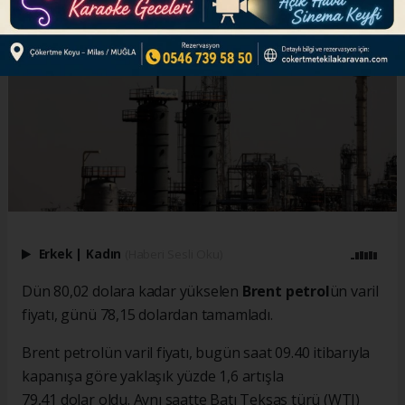
Erkek
|
Kadın
(Haberi Sesli Oku)
Dün 80,02 dolara kadar yükselen
Brent petrol
ün varil
fiyatı, günü 78,15 dolardan tamamladı.
Brent petrolün varil fiyatı, bugün saat 09.40 itibarıyla
kapanışa göre yaklaşık yüzde 1,6 artışla
79,41 dolar oldu. Aynı saatte Batı Teksas türü (WTI)