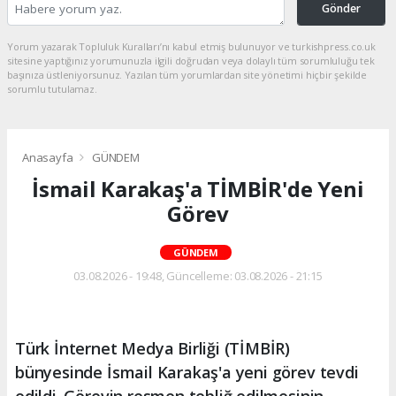
Gönder
Yorum yazarak Topluluk Kuralları’nı kabul etmiş bulunuyor ve turkishpress.co.uk
sitesine yaptığınız yorumunuzla ilgili doğrudan veya dolaylı tüm sorumluluğu tek
başınıza üstleniyorsunuz. Yazılan tüm yorumlardan site yönetimi hiçbir şekilde
sorumlu tutulamaz.
Anasayfa
GÜNDEM
İsmail Karakaş'a TİMBİR'de Yeni
Görev
GÜNDEM
03.08.2026 - 19:48, Güncelleme: 03.08.2026 - 21:15
Türk İnternet Medya Birliği (TİMBİR)
bünyesinde İsmail Karakaş'a yeni görev tevdi
edildi. Görevin resmen tebliğ edilmesinin