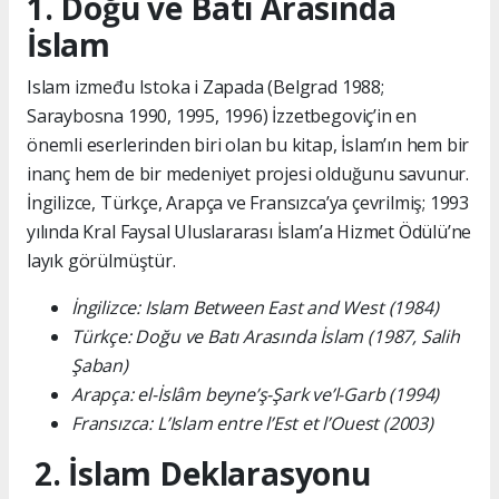
1. Doğu ve Batı Arasında
İslam
Islam između Istoka i Zapada (Belgrad 1988;
Saraybosna 1990, 1995, 1996) İzzetbegoviç’in en
önemli eserlerinden biri olan bu kitap, İslam’ın hem bir
inanç hem de bir medeniyet projesi olduğunu savunur.
İngilizce, Türkçe, Arapça ve Fransızca’ya çevrilmiş; 1993
yılında Kral Faysal Uluslararası İslam’a Hizmet Ödülü’ne
layık görülmüştür.
İngilizce: Islam Between East and West (1984)
Türkçe: Doğu ve Batı Arasında İslam (1987, Salih
Şaban)
Arapça: el-İslâm beyne’ş-Şark ve’l-Garb (1994)
Fransızca: L’Islam entre l’Est et l’Ouest (2003)
2. İslam Deklarasyonu