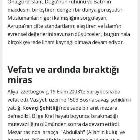
Ona göre İslam, Doğu’nun ruhunu ve Batı’nın
maddesini birleştiren dengeli bir dünya görüşüdür.
Müslümanların geri kalmışlığını sorgulayan,
Avrupa’nın çifte standartlarını eleştiren ve İslam’ın
evrensel değerlerini savunan düşünceleri, bugün hala
birçok çevrede ilham kaynağı olmaya devam ediyor.
Vefatı ve ardında bıraktığı
miras
Aliya İzzetbegoviç, 19 Ekim 2003’te Saraybosna’da
vefat etti. Vasiyeti üzerine 1503 Bosna savaşı şehidinin
yattığı K
ovaçi Şehitliği
’nde sade bir anıt mezara
defnedildi. Bilge Kral hayatı boyunca bırakmadığı
mütevazılığını ölümünden sonra da devam ettirdi.
Mezar taşında arapça ''Abdullah'' (Allah’ın kulu) ve