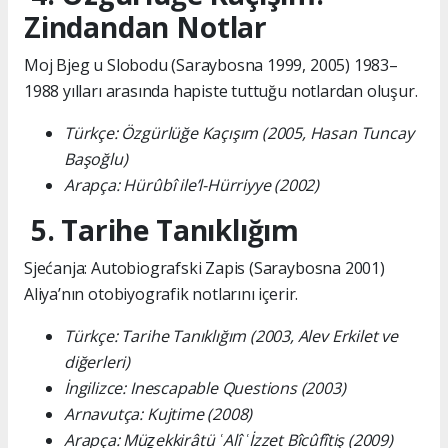
Zindandan Notlar
Moj Bjeg u Slobodu (Saraybosna 1999, 2005) 1983–
1988 yılları arasında hapiste tuttuğu notlardan oluşur.
Türkçe: Özgürlüğe Kaçışım (2005, Hasan Tuncay
Başoğlu)
Arapça: Hürûbî ile’l-Hürriyye (2002)
5. Tarihe Tanıklığım
Sjećanja: Autobiografski Zapis (Saraybosna 2001)
Aliya’nın otobiyografik notlarını içerir.
Türkçe: Tarihe Tanıklığım (2003, Alev Erkilet ve
diğerleri)
İngilizce: Inescapable Questions (2003)
Arnavutça: Kujtime (2008)
Arapça: Müẕekkirâtü ʿAlî ʿİzzet Bîcûfîtiş (2009)