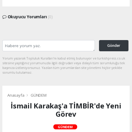
Okuyucu Yorumları
(0)
Gönder
Yorum yazarak Topluluk Kuralları’nı kabul etmiş bulunuyor ve turkishpress.co.uk
sitesine yaptığınız yorumunuzla ilgili doğrudan veya dolaylı tüm sorumluluğu tek
başınıza üstleniyorsunuz. Yazılan tüm yorumlardan site yönetimi hiçbir şekilde
sorumlu tutulamaz.
Anasayfa
GÜNDEM
İsmail Karakaş'a TİMBİR'de Yeni
Görev
GÜNDEM