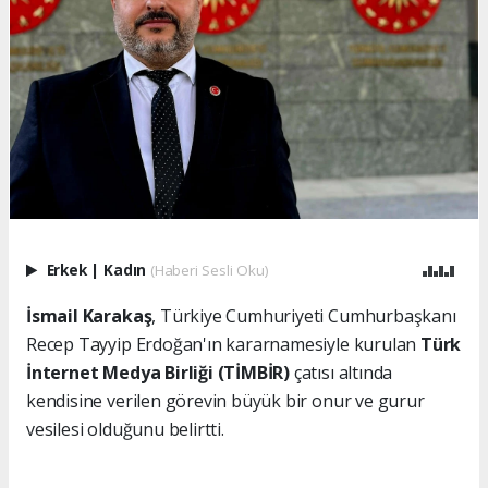
Erkek
|
Kadın
(Haberi Sesli Oku)
İsmail Karakaş
, Türkiye Cumhuriyeti Cumhurbaşkanı
Recep Tayyip Erdoğan'ın kararnamesiyle kurulan
Türk
İnternet Medya Birliği (TİMBİR)
çatısı altında
kendisine verilen görevin büyük bir onur ve gurur
vesilesi olduğunu belirtti.