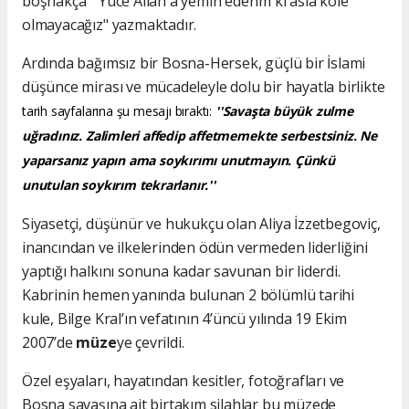
boşnakça "Yüce Allah'a yemin ederim ki asla köle
olmayacağız" yazmaktadır.
Ardında bağımsız bir Bosna-Hersek, güçlü bir İslami
düşünce mirası ve mücadeleyle dolu bir hayatla birlikte
tarih sayfalarına şu mesajı bıraktı:
''Savaşta büyük zulme
uğradınız. Zalimleri affedip affetmemekte serbestsiniz. Ne
yaparsanız yapın ama soykırımı unutmayın. Çünkü
unutulan soykırım tekrarlanır.''
Siyasetçi, düşünür ve hukukçu olan Aliya İzzetbegoviç,
inancından ve ilkelerinden ödün vermeden liderliğini
yaptığı halkını sonuna kadar savunan bir liderdi.
Kabrinin hemen yanında bulunan 2 bölümlü tarihi
kule, Bilge Kral’ın vefatının 4’üncü yılında 19 Ekim
2007’de
müze
ye çevrildi.
Özel eşyaları, hayatından kesitler, fotoğrafları ve
Bosna savaşına ait birtakım silahlar bu müzede