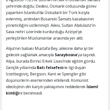
şehrinde doğdu. Dedesi, Osmanlı ordusunda görev
yaparken İstanbul’da Üsküdarlı bir Türk kızıyla
evlenmiş, ardından Bosanski Šamats kasabasının
yöneticiliğini üstlenmişti. Ailesi, Sultan Abdülaziz’in
Sava nehri üzerinde kurdurduğu Aziziye’ye
yerleştirilen Müslümanlar arasında yer aldı.
Aliya’nın babası Mustafa Bey, ailesine daha iyi bir
gelecek sağlamak amacıyla
Saraybosna
’ya taşındı.
Aliya, burada Birinci Erkek Lisesi’nde eğitim gördü.
Gençlik yıllarında
Batı felsefesi
ne ilgi duyan
İzzetbegoviç, Bergson, Kant ve Spengler gibi
düşünürlerin eserlerinden etkilendi. Komünist
ideolojinin din karşıtı yaklaşımını reddederek
İslamî
kimliği
ni benimsedi.