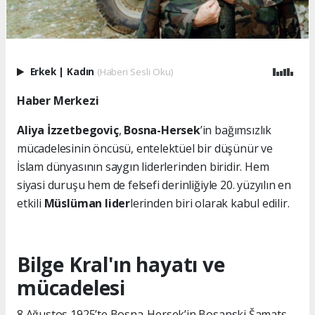
Erkek
|
Kadın
(Haberi Sesli Oku)
Haber Merkezi
Aliya İzzetbegoviç
,
Bosna-Hersek
’in bağımsızlık
mücadelesinin öncüsü, entelektüel bir düşünür ve
İslam dünyasının saygın liderlerinden biridir. Hem
siyasi duruşu hem de felsefi derinliğiyle 20. yüzyılın en
etkili
Müslüman lider
lerinden biri olarak kabul edilir.
Bilge Kral'ın hayatı ve
mücadelesi
8 Ağustos 1925’te Bosna-Hersek’in Bosanski Šamats