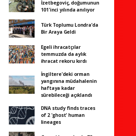
İzetbegoviç, doğumunun
101'inci yılında anılıyor
Türk Toplumu Londra’da
Bir Araya Geldi
Egeli ihracatçılar
temmuzda da aylık
ihracat rekoru kırdı
İngiltere'deki orman
yangınına müdahalenin
haftaya kadar
sürebileceği açıklandı
DNA study finds traces
of 2 'ghost' human
lineages