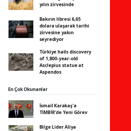
yılın zirvesinde
Bakırın libresi 6,65
dolara ulaşarak tarihi
zirvesine yakın
seyrediyor
Türkiye hails discovery
of 1,800-year-old
Asclepius statue at
Aspendos
En Çok Okunanlar
İsmail Karakaş'a
TİMBİR'de Yeni Görev
Bilge Lider Aliya