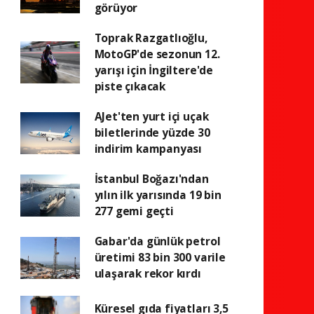
görüyor
Toprak Razgatlıoğlu,
MotoGP'de sezonun 12.
yarışı için İngiltere'de
piste çıkacak
AJet'ten yurt içi uçak
biletlerinde yüzde 30
indirim kampanyası
İstanbul Boğazı'ndan
yılın ilk yarısında 19 bin
277 gemi geçti
Gabar'da günlük petrol
üretimi 83 bin 300 varile
ulaşarak rekor kırdı
Küresel gıda fiyatları 3,5