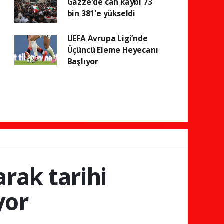
Gazze'de can kaybı 73
bin 381'e yükseldi
UEFA Avrupa Ligi’nde
Üçüncü Eleme Heyecanı
Başlıyor
arak tarihi
yor