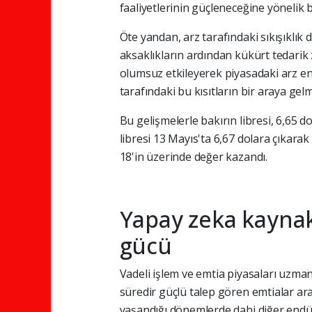
faaliyetlerinin güçleneceğine yönelik be
Öte yandan, arz tarafındaki sıkışıklık
aksaklıkların ardından kükürt tedarik
olumsuz etkileyerek piyasadaki arz end
tarafındaki bu kısıtların bir araya gelm
Bu gelişmelerle bakırın libresi, 6,65 d
libresi 13 Mayıs'ta 6,67 dolara çıkarak
18'in üzerinde değer kazandı.
Yapay zeka kaynakl
gücü
Vadeli işlem ve emtia piyasaları uzma
süredir güçlü talep gören emtialar aras
yaşandığı dönemlerde dahi diğer endüs