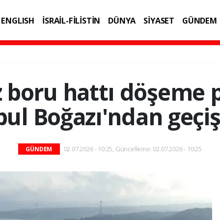
ENGLISH
İSRAİL-FİLİSTİN
DÜNYA
SİYASET
GÜNDEM
IK
TEKNOLOJİ
z boru hattı döşeme 
bul Boğazı'ndan geçiş
02.07.2026 - 10:25, Güncelleme: 02.07.2026 - 10:25
GÜNDEM