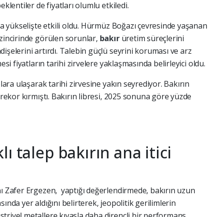
klentiler de fiyatları olumlu etkiledi.
 da yükselişte etkili oldu. Hürmüz Boğazı çevresinde yaşanan
 zincirinde görülen sorunlar,
bakır
üretim süreçlerini
işelerini artırdı. Talebin güçlü seyrini koruması ve arz
esi fiyatların tarihi zirvelere yaklaşmasında belirleyici oldu.
olara ulaşarak tarihi zirvesine yakın seyrediyor. Bakırın
 rekor kırmıştı. Bakırın libresi, 2025 sonuna göre yüzde
ı talep bakırın ana itici
nı Zafer Ergezen, yaptığı değerlendirmede, bakırın uzun
ında yer aldığını belirterek, jeopolitik gerilimlerin
triyel metallere kıyasla daha dirençli bir performans