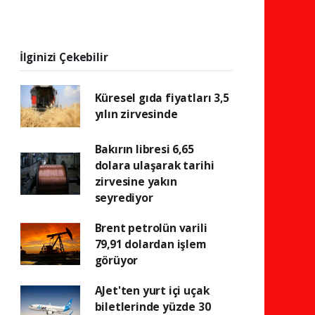
İlginizi Çekebilir
Küresel gıda fiyatları 3,5
yılın zirvesinde
Bakırın libresi 6,65
dolara ulaşarak tarihi
zirvesine yakın
seyrediyor
Brent petrolün varili
79,91 dolardan işlem
görüyor
AJet'ten yurt içi uçak
biletlerinde yüzde 30