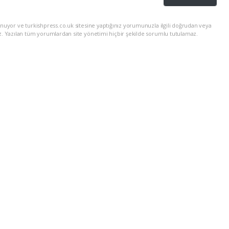
nuyor ve turkishpress.co.uk sitesine yaptığınız yorumunuzla ilgili doğrudan veya
z. Yazılan tüm yorumlardan site yönetimi hiçbir şekilde sorumlu tutulamaz.