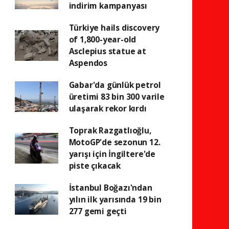
indirim kampanyası
Türkiye hails discovery
of 1,800-year-old
Asclepius statue at
Aspendos
Gabar'da günlük petrol
üretimi 83 bin 300 varile
ulaşarak rekor kırdı
Toprak Razgatlıoğlu,
MotoGP'de sezonun 12.
yarışı için İngiltere'de
piste çıkacak
İstanbul Boğazı'ndan
yılın ilk yarısında 19 bin
277 gemi geçti