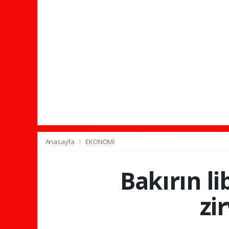
Anasayfa
EKONOMİ
Bakırın li
zi