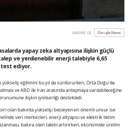
ABONE OL
yasalarda yapay zeka altyapısına ilişkin güçlü
lep ve yenilenebilir enerji talebiyle 6,65
 test ediyor.
lü yükseliş eğilimini bu yıl da sürdürürken, Orta Doğu'da
alması ve ABD ile İran arasında anlaşmaya varılabileceğine
rünümüne ilişkin iyimserliği destekledi.
biri olan bakırda yükselişi besleyen en önemli unsur ise
linde veri merkezleri, enerji altyapısı ve elektrik iletim
kazanması, bakıra olan talebi artırırken, ekonomide üretim