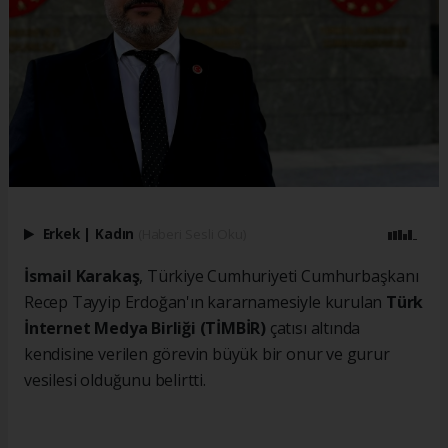
Erkek
|
Kadın
(Haberi Sesli Oku)
İsmail Karakaş
, Türkiye Cumhuriyeti Cumhurbaşkanı
Recep Tayyip Erdoğan'ın kararnamesiyle kurulan
Türk
İnternet Medya Birliği (TİMBİR)
çatısı altında
kendisine verilen görevin büyük bir onur ve gurur
vesilesi olduğunu belirtti.