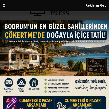
1
Reklamı Geç
Anasayfa
ENGLISH
German opposition party
brands Israel’s military
offensive in Gaza as ‘genocide’
ENGLISH
20.06.2026 - 14:20, Güncelleme: 20.06.2026 - 14:20
‘International organizations, human rights
organizations, numerous experts in
international law speak of genocide against
Palestinians in Gaza. We concur with this
assessment,’ Left Party says