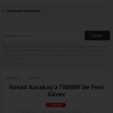
Okuyucu Yorumları
(0)
Gönder
Yorum yazarak Topluluk Kuralları’nı kabul etmiş bulunuyor ve turkishpress.co.uk
sitesine yaptığınız yorumunuzla ilgili doğrudan veya dolaylı tüm sorumluluğu tek
başınıza üstleniyorsunuz. Yazılan tüm yorumlardan site yönetimi hiçbir şekilde
sorumlu tutulamaz.
Anasayfa
GÜNDEM
İsmail Karakaş'a TİMBİR'de Yeni
Görev
GÜNDEM
03.08.2026 - 19:48, Güncelleme: 03.08.2026 - 21:15