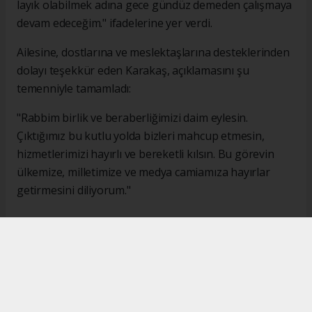
layık olabilmek adına gece gündüz demeden çalışmaya
devam edeceğim." ifadelerine yer verdi.
Ailesine, dostlarına ve meslektaşlarına desteklerinden
dolayı teşekkür eden Karakaş, açıklamasını şu
temenniyle tamamladı:
"Rabbim birlik ve beraberliğimizi daim eylesin.
Çıktığımız bu kutlu yolda bizleri mahcup etmesin,
hizmetlerimizi hayırlı ve bereketli kılsın. Bu görevin
ülkemize, milletimize ve medya camiamıza hayırlar
getirmesini diliyorum."
#İsmail Karakaş
#TİMBİR