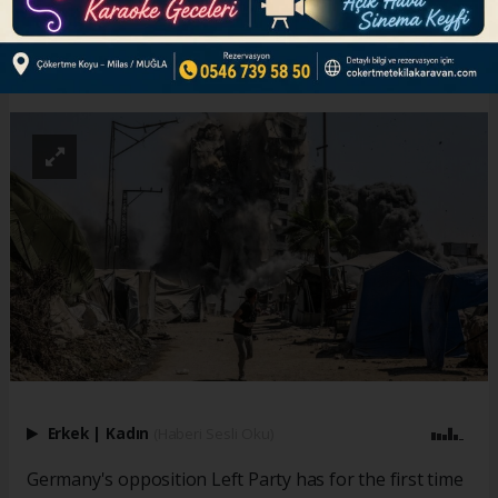
ABONE OL
Erkek
|
Kadın
(Haberi Sesli Oku)
Germany's opposition Left Party has for the first time