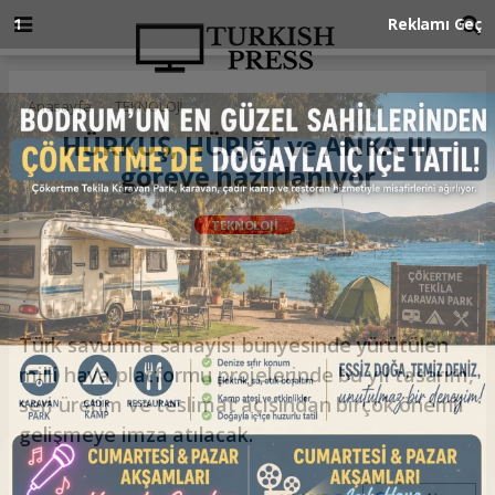
Anasayfa
TEKNOLOJİ
HÜRKUŞ, HÜRJET ve ANKA III
göreve hazırlanıyor
TEKNOLOJİ
27.01.2026 - 12:23, Güncelleme: 27.01.2026 - 12:23
Türk savunma sanayisi bünyesinde yürütülen
milli hava platformu projelerinde bu yıl tasarım,
seri üretim ve teslimat açısından birçok önemli
gelişmeye imza atılacak.