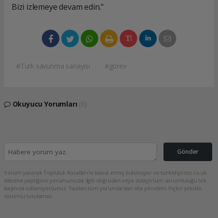
Bizi izlemeye devam edin."
#Türk savunma sanayisi
#görev
Okuyucu Yorumları
(0)
Gönder
Yorum yazarak Topluluk Kuralları’nı kabul etmiş bulunuyor ve turkishpress.co.uk
sitesine yaptığınız yorumunuzla ilgili doğrudan veya dolaylı tüm sorumluluğu tek
başınıza üstleniyorsunuz. Yazılan tüm yorumlardan site yönetimi hiçbir şekilde
sorumlu tutulamaz.