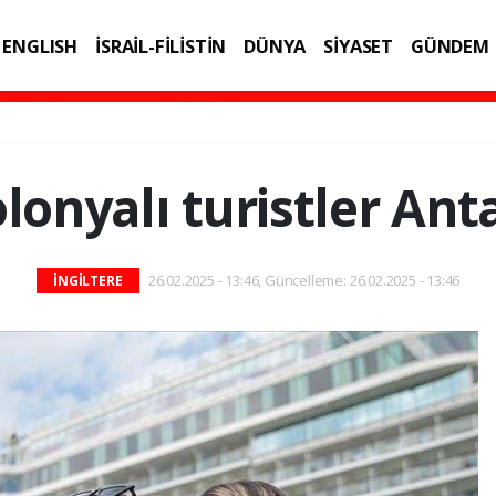
ENGLISH
İSRAİL-FİLİSTİN
DÜNYA
SİYASET
GÜNDEM
IK
TEKNOLOJİ
olonyalı turistler Ant
26.02.2025 - 13:46, Güncelleme: 26.02.2025 - 13:46
İNGİLTERE