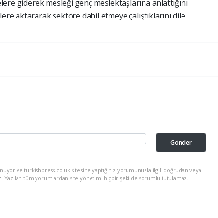
telere giderek mesleği genç meslektaşlarına anlattığını
ere aktararak sektöre dahil etmeye çalıştıklarını dile
Gönder
nuyor ve turkishpress.co.uk sitesine yaptığınız yorumunuzla ilgili doğrudan veya
z. Yazılan tüm yorumlardan site yönetimi hiçbir şekilde sorumlu tutulamaz.