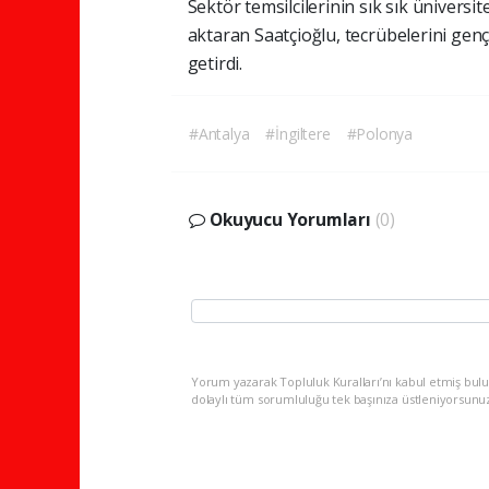
Sektör temsilcilerinin sık sık üniversi
aktaran Saatçioğlu, tecrübelerini gençl
getirdi.
#Antalya
#İngiltere
#Polonya
Okuyucu Yorumları
(0)
Yorum yazarak Topluluk Kuralları’nı kabul etmiş bulu
dolaylı tüm sorumluluğu tek başınıza üstleniyorsunu