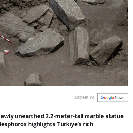
ABONE OL
ewly unearthed 2.2-meter-tall marble statue
lesphoros highlights Türkiye’s rich