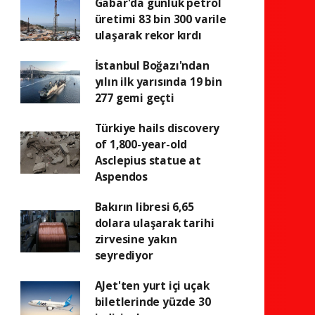
Gabar'da günlük petrol
üretimi 83 bin 300 varile
ulaşarak rekor kırdı
İstanbul Boğazı'ndan
yılın ilk yarısında 19 bin
277 gemi geçti
Türkiye hails discovery
of 1,800-year-old
Asclepius statue at
Aspendos
Bakırın libresi 6,65
dolara ulaşarak tarihi
zirvesine yakın
seyrediyor
AJet'ten yurt içi uçak
biletlerinde yüzde 30