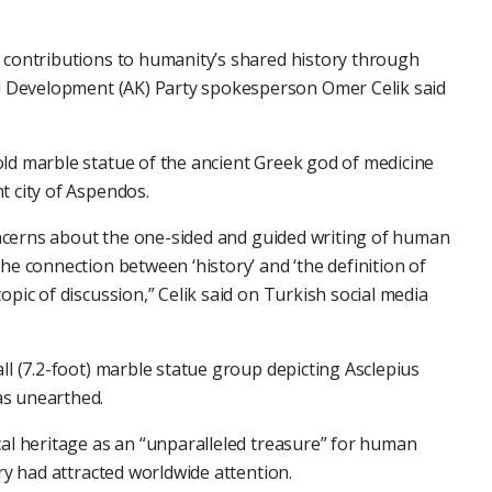
t contributions to humanity’s shared history through
and Development (AK) Party spokesperson Omer Celik said
ld marble statue of the ancient Greek god of medicine
t city of Aspendos.
 concerns about the one-sided and guided writing of human
he connection between ‘history’ and ‘the definition of
opic of discussion,” Celik said on Turkish social media
ll (7.2-foot) marble statue group depicting Asclepius
as unearthed.
cal heritage as an “unparalleled treasure” for human
ery had attracted worldwide attention.