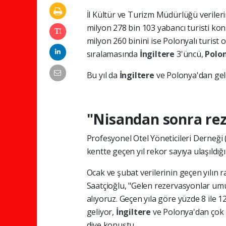
İl Kültür ve Turizm Müdürlüğü verileri
milyon 278 bin 103 yabancı turisti konu
milyon 260 binini ise Polonyalı turist
sıralamasında
İngiltere
3'üncü,
Polo
Bu yıl da
İngiltere
ve Polonya'dan gele
"Nisandan sonra rez
Profesyonel Otel Yöneticileri Derneği
kentte geçen yıl rekor sayıya ulaşıldığın
Ocak ve şubat verilerinin geçen yılın
Saatçioğlu, "Gelen rezervasyonlar umut
alıyoruz. Geçen yıla göre yüzde 8 ile 1
geliyor,
İngiltere
ve Polonya'dan çok r
diye konuştu.