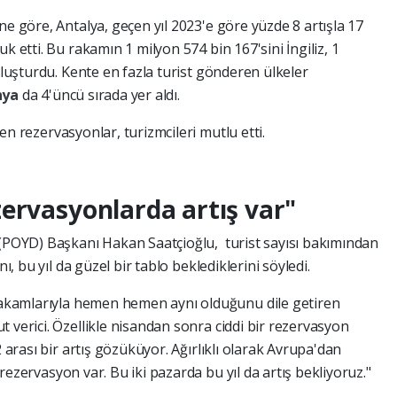
ne göre, Antalya, geçen yıl 2023'e göre yüzde 8 artışla 17
k etti. Bu rakamın 1 milyon 574 bin 167'sini İngiliz, 1
 oluşturdu. Kente en fazla turist gönderen ülkeler
nya
da 4'üncü sırada yer aldı.
n rezervasyonlar, turizmcileri mutlu etti.
ervasyonlarda artış var"
 (POYD) Başkanı Hakan Saatçioğlu, turist sayısı bakımından
ı, bu yıl da güzel bir tablo beklediklerini söyledi.
 rakamlarıyla hemen hemen aynı olduğunu dile getiren
 verici. Özellikle nisandan sonra ciddi bir rezervasyon
2 arası bir artış gözüküyor. Ağırlıklı olarak Avrupa'dan
ezervasyon var. Bu iki pazarda bu yıl da artış bekliyoruz."