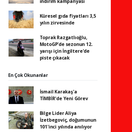
indirim kampanyası
Küresel gıda fiyatları 3,5
yılın zirvesinde
Toprak Razgatlıoğlu,
MotoGP'de sezonun 12.
yarışı için İngiltere'de
piste çıkacak
En Çok Okunanlar
İsmail Karakaş'a
TİMBİR'de Yeni Görev
Bilge Lider Aliya
İzetbegoviç, doğumunun
101'inci yılında anılıyor