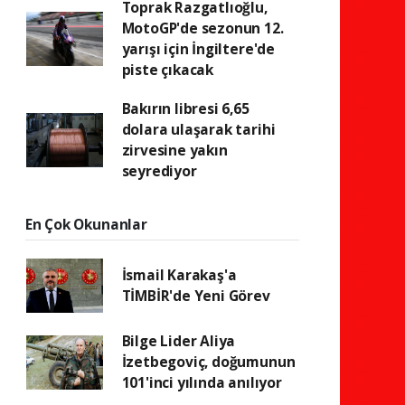
Toprak Razgatlıoğlu,
MotoGP'de sezonun 12.
yarışı için İngiltere'de
piste çıkacak
Bakırın libresi 6,65
dolara ulaşarak tarihi
zirvesine yakın
seyrediyor
En Çok Okunanlar
İsmail Karakaş'a
TİMBİR'de Yeni Görev
Bilge Lider Aliya
İzetbegoviç, doğumunun
101'inci yılında anılıyor