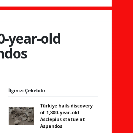
0-year-old
endos
İlginizi Çekebilir
Türkiye hails discovery
of 1,800-year-old
Asclepius statue at
Aspendos