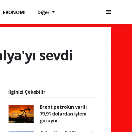
EKONOMİ
Diğer
alya'yı sevdi
İlginizi Çekebilir
Brent petrolün varili
79,91 dolardan işlem
görüyor