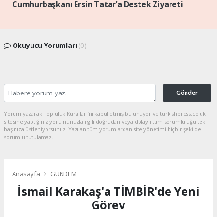
Cumhurbaşkanı Ersin Tatar’a Destek Ziyareti
Okuyucu Yorumları
(0)
Gönder
Yorum yazarak Topluluk Kuralları’nı kabul etmiş bulunuyor ve turkishpress.co.uk
sitesine yaptığınız yorumunuzla ilgili doğrudan veya dolaylı tüm sorumluluğu tek
başınıza üstleniyorsunuz. Yazılan tüm yorumlardan site yönetimi hiçbir şekilde
sorumlu tutulamaz.
Anasayfa
GÜNDEM
İsmail Karakaş'a TİMBİR'de Yeni
Görev