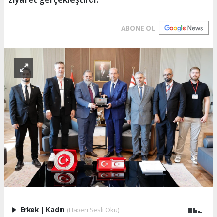
ABONE OL
Erkek
|
Kadın
(Haberi Sesli Oku)