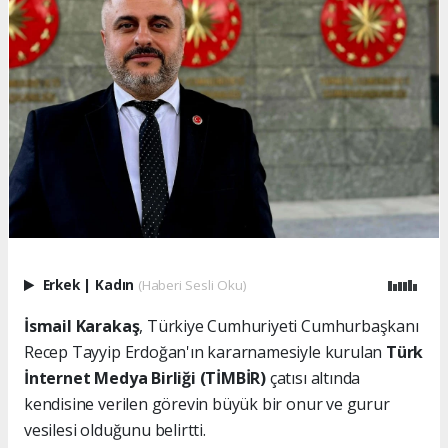
Erkek
|
Kadın
(Haberi Sesli Oku)
İsmail Karakaş
, Türkiye Cumhuriyeti Cumhurbaşkanı
Recep Tayyip Erdoğan'ın kararnamesiyle kurulan
Türk
İnternet Medya Birliği (TİMBİR)
çatısı altında
kendisine verilen görevin büyük bir onur ve gurur
vesilesi olduğunu belirtti.