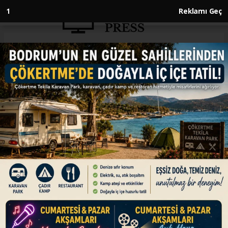
Anasayfa
DÜNYA
Küresel deniz yüzeyi sıcaklığı
rekor kırdı
DÜNYA
01.07.2026 - 11:10, Güncelleme: 01.07.2026 - 11:10
Dünyada deniz yüzeyi sıcaklıkları 20,86
dereceyle 2023 ve 2024'te görülen rekor
seviyenin üzerine çıktı.
ABONE OL