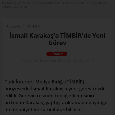
başınıza üstleniyorsunuz. Yazılan tüm yorumlardan site yönetimi hiçbir şekilde
sorumlu tutulamaz.
Anasayfa
GÜNDEM
İsmail Karakaş'a TİMBİR'de Yeni
Görev
GÜNDEM
03.08.2026 - 19:48, Güncelleme: 03.08.2026 - 21:15
Türk İnternet Medya Birliği (TİMBİR)
bünyesinde İsmail Karakaş'a yeni görev tevdi
edildi. Görevin resmen tebliğ edilmesinin
ardından Karakaş, yaptığı açıklamada duyduğu
memnuniyet ve sorumluluk bilincini