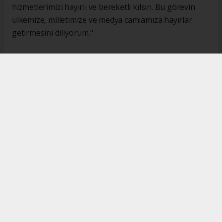
hizmetlerimizi hayırlı ve bereketli kılsın. Bu görevin
ülkemize, milletimize ve medya camiamıza hayırlar
getirmesini diliyorum."
#İsmail Karakaş
#TİMBİR
Okuyucu Yorumları
(0)
Gönder
Yorum yazarak Topluluk Kuralları’nı kabul etmiş bulunuyor ve turkishpress.co.uk
sitesine yaptığınız yorumunuzla ilgili doğrudan veya dolaylı tüm sorumluluğu tek
başınıza üstleniyorsunuz. Yazılan tüm yorumlardan site yönetimi hiçbir şekilde
sorumlu tutulamaz.