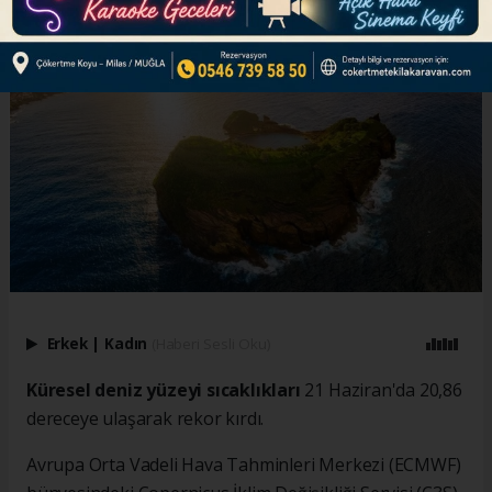
Erkek
|
Kadın
(Haberi Sesli Oku)
Küresel deniz yüzeyi sıcaklıkları
21 Haziran'da 20,86
dereceye ulaşarak rekor kırdı.
Avrupa Orta Vadeli Hava Tahminleri Merkezi (ECMWF)