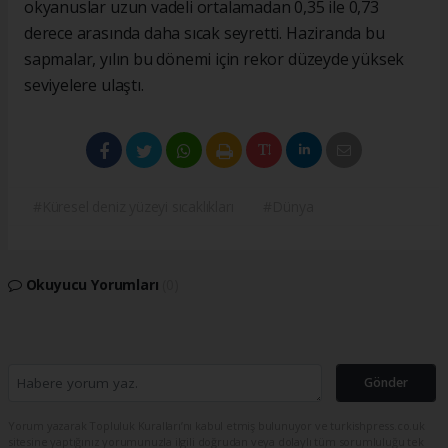
okyanuslar uzun vadeli ortalamadan 0,35 ile 0,73
derece arasında daha sıcak seyretti. Haziranda bu
sapmalar, yılın bu dönemi için rekor düzeyde yüksek
seviyelere ulaştı.
#Küresel deniz yüzeyi sıcaklıkları
#Dünya
Okuyucu Yorumları
(0)
Gönder
Yorum yazarak Topluluk Kuralları’nı kabul etmiş bulunuyor ve turkishpress.co.uk
sitesine yaptığınız yorumunuzla ilgili doğrudan veya dolaylı tüm sorumluluğu tek