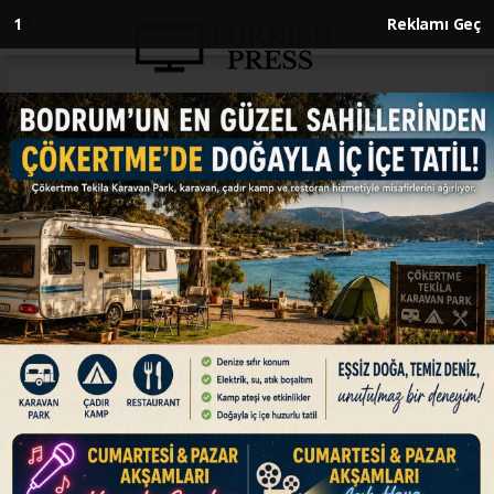
Anasayfa
DÜNYA
Küresel Sumud Filosu'ndaki bir
tekne ile irtibat koptu
DÜNYA
18.05.2026 - 10:51, Güncelleme: 18.05.2026 - 10:51
Küresel Sumud Filosu Kriz Masası'ndan yapılan
açıklamada, "Akdeniz’deki teknelerin etrafında
iki adet savaş gemisi görüldü. İsrail ordusunun
taciz ettiği bir teknemizle irtibat koptu." denildi.