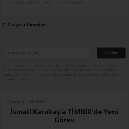
#Küresel Sumud Filosu
#Kriz Masası
Okuyucu Yorumları
(0)
Gönder
Yorum yazarak Topluluk Kuralları’nı kabul etmiş bulunuyor ve turkishpress.co.uk
sitesine yaptığınız yorumunuzla ilgili doğrudan veya dolaylı tüm sorumluluğu tek
başınıza üstleniyorsunuz. Yazılan tüm yorumlardan site yönetimi hiçbir şekilde
sorumlu tutulamaz.
Anasayfa
GÜNDEM
İsmail Karakaş'a TİMBİR'de Yeni
Görev