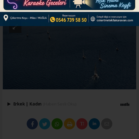
ABONE OL
Erkek
|
Kadın
(Haberi Sesli Oku)