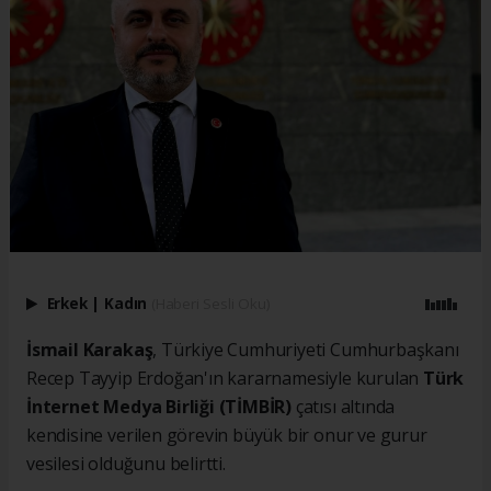
Erkek
|
Kadın
(Haberi Sesli Oku)
İsmail Karakaş
, Türkiye Cumhuriyeti Cumhurbaşkanı
Recep Tayyip Erdoğan'ın kararnamesiyle kurulan
Türk
İnternet Medya Birliği (TİMBİR)
çatısı altında
kendisine verilen görevin büyük bir onur ve gurur
vesilesi olduğunu belirtti.