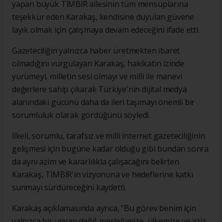
yapan büyük TİMBİR ailesinin tüm mensuplarına
teşekkür eden Karakaş, kendisine duyulan güvene
layık olmak için çalışmaya devam edeceğini ifade etti.
Gazeteciliğin yalnızca haber üretmekten ibaret
olmadığını vurgulayan Karakaş, hakikatin izinde
yürümeyi, milletin sesi olmayı ve milli ile manevi
değerlere sahip çıkarak Türkiye'nin dijital medya
alanındaki gücünü daha da ileri taşımayı önemli bir
sorumluluk olarak gördüğünü söyledi.
İlkeli, sorumlu, tarafsız ve milli internet gazeteciliğinin
gelişmesi için bugüne kadar olduğu gibi bundan sonra
da aynı azim ve kararlılıkla çalışacağını belirten
Karakaş, TİMBİR'in vizyonuna ve hedeflerine katkı
sunmayı sürdüreceğini kaydetti.
Karakaş açıklamasında ayrıca, "Bu görev benim için
yalnızca bir unvan değil; mesleğimize, ülkemize ve aziz