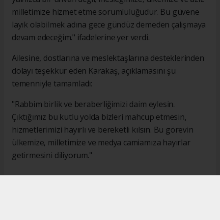
milletimize hizmet etme sorumluluğudur. Bu güvene
layık olabilmek adına gece gündüz demeden çalışmaya
devam edeceğim." ifadelerine yer verdi.
Ailesine, dostlarına ve meslektaşlarına desteklerinden
dolayı teşekkür eden Karakaş, açıklamasını şu
temenniyle tamamladı:
"Rabbim birlik ve beraberliğimizi daim eylesin.
Çıktığımız bu kutlu yolda bizleri mahcup etmesin,
hizmetlerimizi hayırlı ve bereketli kılsın. Bu görevin
ülkemize, milletimize ve medya camiamıza hayırlar
getirmesini diliyorum."
#İsmail Karakaş
#TİMBİR