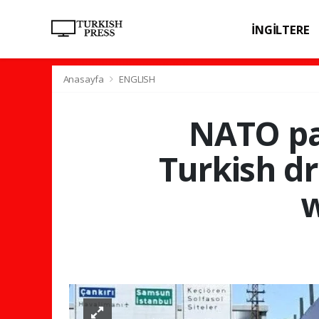
İNGİLTERE
SPOR
SAĞL
Anasayfa
ENGLISH
NATO par
Turkish dr
w