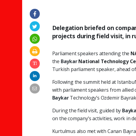
Delegation briefed on compan
projects during field visit, in
Parliament speakers attending the
N
the
Baykar
National Technology Ce
Turkish parliament speaker, ahead o
Following the summit held at Istanb
with parliament speakers from allied 
Baykar
Technology’s Ozdemir Bayrak
During the field visit, guided by
Bayk
on the company’s activities, work in d
Kurtulmus also met with Canan Bayrak