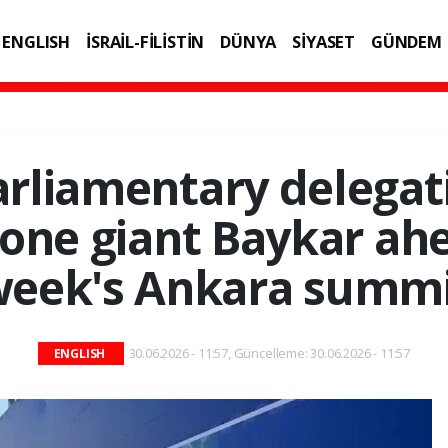
ENGLISH
İSRAİL-FİLİSTİN
DÜNYA
SİYASET
GÜNDEM
IK
TEKNOLOJİ
liamentary delegati
one giant Baykar ah
eek's Ankara summ
30.06.2026 - 11:57, Güncelleme: 30.06.2026 - 11:57
ENGLISH