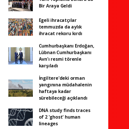
Bir Araya Geldi
Egeli ihracatçılar
temmuzda da aylık
ihracat rekoru kırdı
Cumhurbaşkanı Erdoğan,
Lübnan Cumhurbaşkanı
Avn'ı resmi törenle
karşıladı
İngiltere'deki orman
yangınına müdahalenin
haftaya kadar
sürebileceği açıklandı
DNA study finds traces
of 2 'ghost' human
lineages