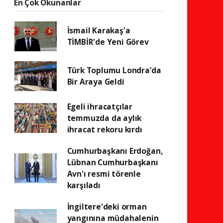
En Çok Okunanlar
İsmail Karakaş'a
TİMBİR'de Yeni Görev
Türk Toplumu Londra’da
Bir Araya Geldi
Egeli ihracatçılar
temmuzda da aylık
ihracat rekoru kırdı
Cumhurbaşkanı Erdoğan,
Lübnan Cumhurbaşkanı
Avn'ı resmi törenle
karşıladı
İngiltere'deki orman
yangınına müdahalenin