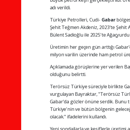
büyük petrol keşfi gerçekleştirildi. Ü
adı verildi.
Türkiye Petrolleri, Cudi-
Gabar
bölges
Şehit Teğmen Akdeniz, 2023'te Şehit 
Bülent Sadioğlu ile 2025'te Ağaçyurdu 
Üretimin her geçen gün arttığı Gabar'
milyon varilin üzerinde ham petrol üret
Açıklamada görüşlerine yer verilen B
olduğunu belirtti.
Terörsüz Türkiye süreciyle birlikte G
vurgulayan Bayraktar, "Terörsüz Türki
Gabar'da gözler önüne serdik. Bunu t
Türkiye'nin ve bütün bölgenin geleceği
olacak." ifadelerini kullandı.
Yeni sondajlarla ve keşiflerle üretimi 