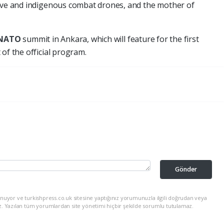
tive and indigenous combat drones, and the mother of
NATO
summit in Ankara, which will feature for the first
of the official program.
Gönder
nuyor ve turkishpress.co.uk sitesine yaptığınız yorumunuzla ilgili doğrudan veya
z. Yazılan tüm yorumlardan site yönetimi hiçbir şekilde sorumlu tutulamaz.