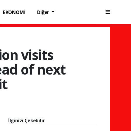
EKONOMİ
Diğer
on visits
ead of next
it
İlginizi Çekebilir