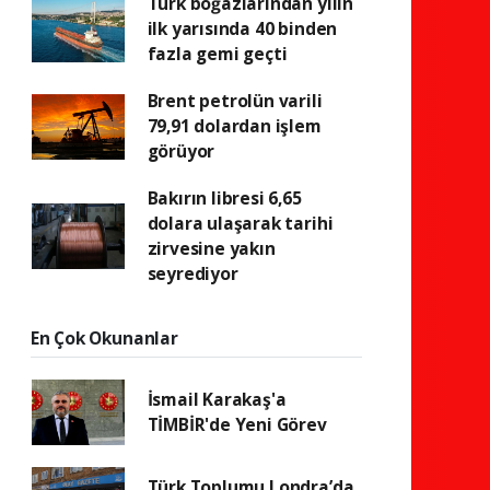
Türk boğazlarından yılın
ilk yarısında 40 binden
fazla gemi geçti
Brent petrolün varili
79,91 dolardan işlem
görüyor
Bakırın libresi 6,65
dolara ulaşarak tarihi
zirvesine yakın
seyrediyor
En Çok Okunanlar
İsmail Karakaş'a
TİMBİR'de Yeni Görev
Türk Toplumu Londra’da