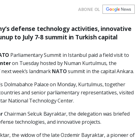
ABONE OL
y’s defense technology activities, innovative
 runup to July 7-8 summit in Turkish capital
ATO
Parliamentary Summit in Istanbul paid a field visit to
nter
on Tuesday hosted by Numan Kurtulmus, the
f next week’s landmark
NATO
summit in the capital Ankara.
ul’s Dolmabahce Palace on Monday, Kurtulmus, together
countries and senior parliamentary representatives, visited
tar National Technology Center.
ar
Chairman Selcuk Bayraktar, the delegation was briefed
efense technologies, and innovative projects.
tar, the widow of the late Ozdemir Bayraktar, a pioneer of