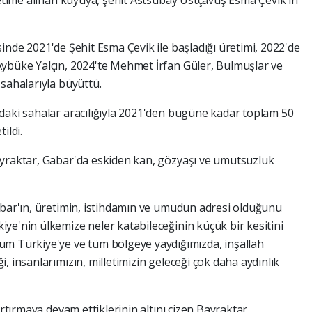
retime alınan kuyuya, şehit Astsubay Üstçavuş Esma Çevik'in
inde 2021'de Şehit Esma Çevik ile başladığı üretimi, 2022'de
Aybüke Yalçın, 2024'te Mehmet İrfan Güler, Bulmuşlar ve
sahalarıyla büyüttü.
daki sahalar aracılığıyla 2021'den bugüne kadar toplam 50
ildi.
ayraktar, Gabar'da eskiden kan, gözyaşı ve umutsuzluk
abar'ın, üretimin, istihdamın ve umudun adresi olduğunu
ye'nin ülkemize neler katabileceğinin küçük bir kesitini
üm Türkiye'ye ve tüm bölgeye yaydığımızda, inşallah
, insanlarımızın, milletimizin geleceği çok daha aydınlık
artırmaya devam ettiklerinin altını çizen Bayraktar,