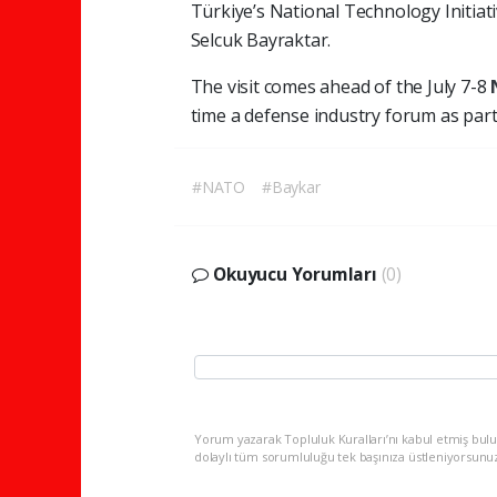
Türkiye’s National Technology Initia
Selcuk Bayraktar.
The visit comes ahead of the July 7-8
time a defense industry forum as part 
#NATO
#Baykar
Okuyucu Yorumları
(0)
Yorum yazarak Topluluk Kuralları’nı kabul etmiş bulu
dolaylı tüm sorumluluğu tek başınıza üstleniyorsunu