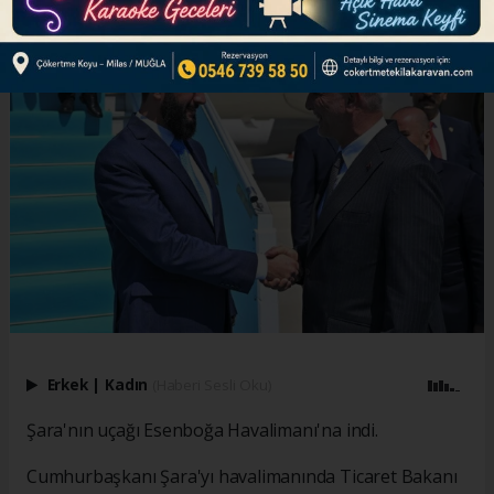
Erkek
|
Kadın
(Haberi Sesli Oku)
Şara'nın uçağı Esenboğa Havalimanı'na indi.
Cumhurbaşkanı Şara'yı havalimanında Ticaret Bakanı