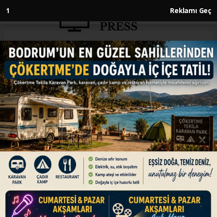
1
Reklamı Geç
Anasayfa
GÜNDEM
Suriye Cumhurbaşkanı Ahmed
Şara Ankara'ya geldi
GÜNDEM
08.07.2026 - 12:01, Güncelleme: 08.07.2026 - 12:01
Suriye Cumhurbaşkanı Ahmed Şara, 36.⁠ NATO
Devlet ve Hükümet Başkanları Zirvesi'ne
katılmak üzere Ankara'ya ulaştı.
ABONE OL