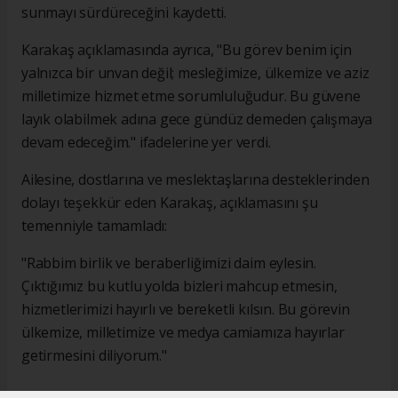
sunmayı sürdüreceğini kaydetti.
Karakaş açıklamasında ayrıca, "Bu görev benim için
yalnızca bir unvan değil; mesleğimize, ülkemize ve aziz
milletimize hizmet etme sorumluluğudur. Bu güvene
layık olabilmek adına gece gündüz demeden çalışmaya
devam edeceğim." ifadelerine yer verdi.
Ailesine, dostlarına ve meslektaşlarına desteklerinden
dolayı teşekkür eden Karakaş, açıklamasını şu
temenniyle tamamladı:
"Rabbim birlik ve beraberliğimizi daim eylesin.
Çıktığımız bu kutlu yolda bizleri mahcup etmesin,
hizmetlerimizi hayırlı ve bereketli kılsın. Bu görevin
ülkemize, milletimize ve medya camiamıza hayırlar
getirmesini diliyorum."