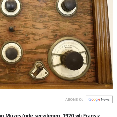
ABONE OL
 Müzesi'nde sergilenen, 1920 yılı Fransız