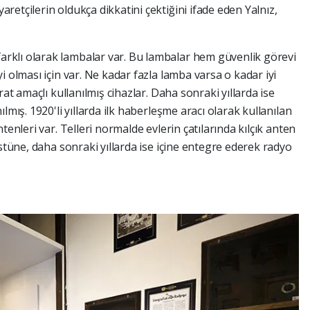
etçilerin oldukça dikkatini çektiğini ifade eden Yalnız,
klı olarak lambalar var. Bu lambalar hem güvenlik görevi
i olması için var. Ne kadar fazla lamba varsa o kadar iyi
rat amaçlı kullanılmış cihazlar. Daha sonraki yıllarda ise
lmış. 1920'li yıllarda ilk haberleşme aracı olarak kullanılan
tenleri var. Telleri normalde evlerin çatılarında kılçık anten
üstüne, daha sonraki yıllarda ise içine entegre ederek radyo