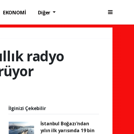
EKONOMİ
Diğer
llık radyo
ürüyor
İlginizi Çekebilir
İstanbul Boğazı'ndan
yılın ilk yarısında 19 bin