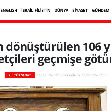
ENGLISH
İSRAİL-FİLİSTİN
DÜNYA
SİYASET
GÜNDEM
IK
TEKNOLOJİ
n dönüştürülen 106 yı
etçileri geçmişe göt
12.02.2026 - 14:13, Güncelleme: 12.02.2026 - 14:13
KÜLTÜR SANAT