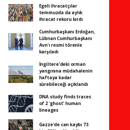
Egeli ihracatçılar
temmuzda da aylık
ihracat rekoru kırdı
Cumhurbaşkanı Erdoğan,
Lübnan Cumhurbaşkanı
Avn'ı resmi törenle
karşıladı
İngiltere'deki orman
yangınına müdahalenin
haftaya kadar
sürebileceği açıklandı
DNA study finds traces
of 2 'ghost' human
lineages
Gazze'de can kaybı 73