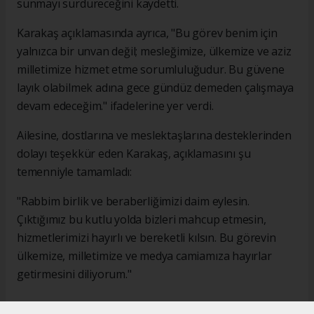
sunmayı sürdüreceğini kaydetti.
Karakaş açıklamasında ayrıca, "Bu görev benim için
yalnızca bir unvan değil; mesleğimize, ülkemize ve aziz
milletimize hizmet etme sorumluluğudur. Bu güvene
layık olabilmek adına gece gündüz demeden çalışmaya
devam edeceğim." ifadelerine yer verdi.
Ailesine, dostlarına ve meslektaşlarına desteklerinden
dolayı teşekkür eden Karakaş, açıklamasını şu
temenniyle tamamladı:
"Rabbim birlik ve beraberliğimizi daim eylesin.
Çıktığımız bu kutlu yolda bizleri mahcup etmesin,
hizmetlerimizi hayırlı ve bereketli kılsın. Bu görevin
ülkemize, milletimize ve medya camiamıza hayırlar
getirmesini diliyorum."