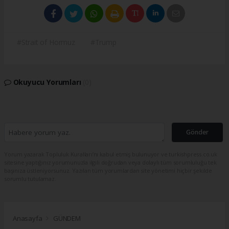
#Strait of Hormuz
#Trump
Okuyucu Yorumları
(0)
Gönder
Yorum yazarak Topluluk Kuralları’nı kabul etmiş bulunuyor ve turkishpress.co.uk
sitesine yaptığınız yorumunuzla ilgili doğrudan veya dolaylı tüm sorumluluğu tek
başınıza üstleniyorsunuz. Yazılan tüm yorumlardan site yönetimi hiçbir şekilde
sorumlu tutulamaz.
Anasayfa
GÜNDEM