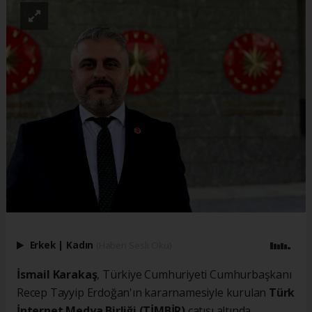
Erkek
|
Kadın
(Haberi Sesli Oku)
İsmail Karakaş
, Türkiye Cumhuriyeti Cumhurbaşkanı
Recep Tayyip Erdoğan'ın kararnamesiyle kurulan
Türk
İnternet Medya Birliği (TİMBİR)
çatısı altında