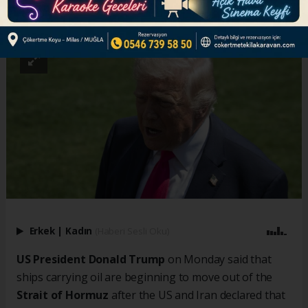
ABONE OL
Erkek
|
Kadın
(Haberi Sesli Oku)
US President Donald Trump
on Monday said that
ships carrying oil are beginning to move out of the
Strait of Hormuz
after the US and Iran declared that