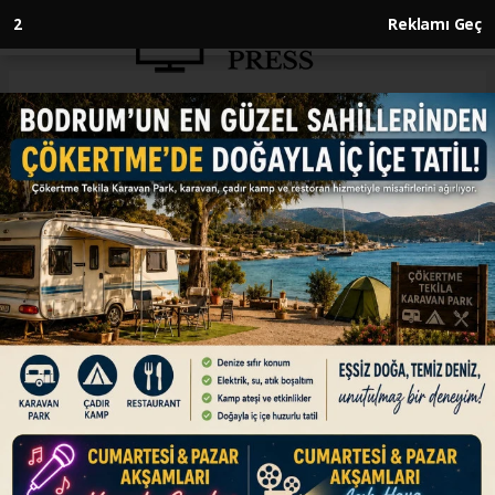
1
Reklamı Geç
Anasayfa
ENGLISH
Trump says oil tankers
resuming movement through
Strait of Hormuz
ENGLISH
15.06.2026 - 16:53, Güncelleme: 15.06.2026 - 16:53
US president says vessels using southern route
he describes as 'totally safe, secure, and
pristine'