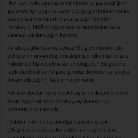
İlkeli, sorumlu, tarafsız ve milli internet gazeteciliğinin
gelişmesi için bugüne kadar olduğu gibi bundan sonra
da aynı azim ve kararlılıkla çalışacağını belirten
Karakaş, TİMBİR'in vizyonuna ve hedeflerine katkı
sunmayı sürdüreceğini kaydetti.
Karakaş açıklamasında ayrıca, "Bu görev benim için
yalnızca bir unvan değil; mesleğimize, ülkemize ve aziz
milletimize hizmet etme sorumluluğudur. Bu güvene
layık olabilmek adına gece gündüz demeden çalışmaya
devam edeceğim." ifadelerine yer verdi.
Ailesine, dostlarına ve meslektaşlarına desteklerinden
dolayı teşekkür eden Karakaş, açıklamasını şu
temenniyle tamamladı:
"Rabbim birlik ve beraberliğimizi daim eylesin.
Çıktığımız bu kutlu yolda bizleri mahcup etmesin,
hizmetlerimizi hayırlı ve bereketli kılsın. Bu görevin