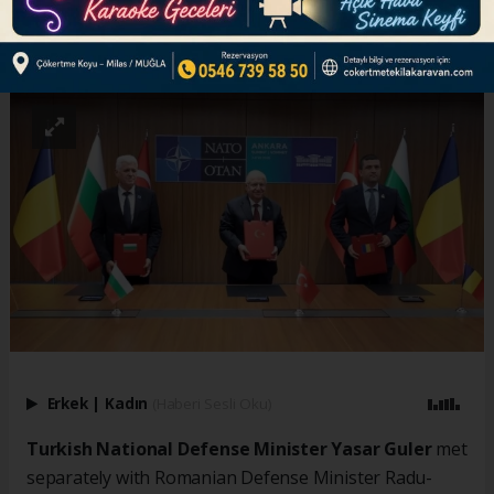
ABONE OL
Erkek
|
Kadın
(Haberi Sesli Oku)
Turkish National Defense Minister Yasar Guler
met
separately with Romanian Defense Minister Radu-