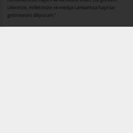
ülkemize, milletimize ve medya camiamıza hayırlar
getirmesini diliyorum."
#İsmail Karakaş
#TİMBİR
Okuyucu Yorumları
(0)
Gönder
Yorum yazarak Topluluk Kuralları’nı kabul etmiş bulunuyor ve turkishpress.co.uk
sitesine yaptığınız yorumunuzla ilgili doğrudan veya dolaylı tüm sorumluluğu tek
başınıza üstleniyorsunuz. Yazılan tüm yorumlardan site yönetimi hiçbir şekilde
sorumlu tutulamaz.