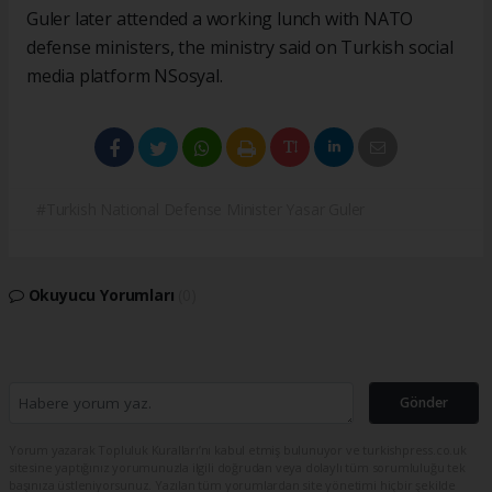
Guler later attended a working lunch with NATO
defense ministers, the ministry said on Turkish social
media platform NSosyal.
#Turkish National Defense Minister Yasar Guler
Okuyucu Yorumları
(0)
Gönder
Yorum yazarak Topluluk Kuralları’nı kabul etmiş bulunuyor ve turkishpress.co.uk
sitesine yaptığınız yorumunuzla ilgili doğrudan veya dolaylı tüm sorumluluğu tek
başınıza üstleniyorsunuz. Yazılan tüm yorumlardan site yönetimi hiçbir şekilde