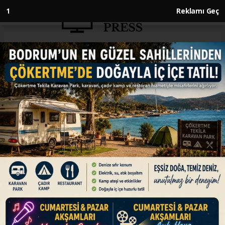
1
Reklamı Geç
Anasayfa
ENGLISH
Turkish defense minister meets
Romanian, Bulgarian
counterparts, signs Black Sea
security amendment
ENGLISH
08.07.2026 - 14:41, Güncelleme: 08.07.2026 - 14:41
Agreement expands mandate of MCM Black
Sea task group during talks on sidelines of
NATO summit in Ankara