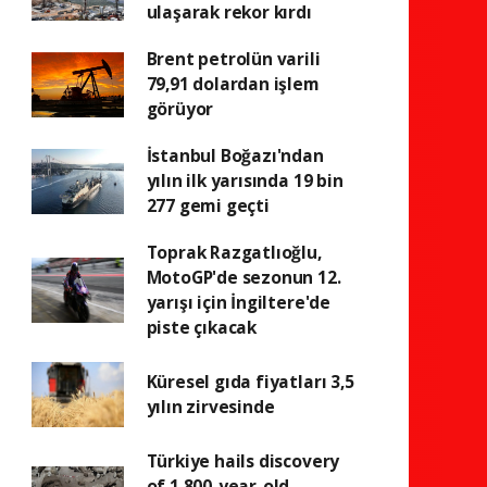
ulaşarak rekor kırdı
Brent petrolün varili
79,91 dolardan işlem
görüyor
İstanbul Boğazı'ndan
yılın ilk yarısında 19 bin
277 gemi geçti
Toprak Razgatlıoğlu,
MotoGP'de sezonun 12.
yarışı için İngiltere'de
piste çıkacak
Küresel gıda fiyatları 3,5
yılın zirvesinde
Türkiye hails discovery
of 1,800-year-old