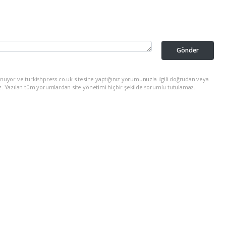
Gönder
nuyor ve turkishpress.co.uk sitesine yaptığınız yorumunuzla ilgili doğrudan veya
z. Yazılan tüm yorumlardan site yönetimi hiçbir şekilde sorumlu tutulamaz.