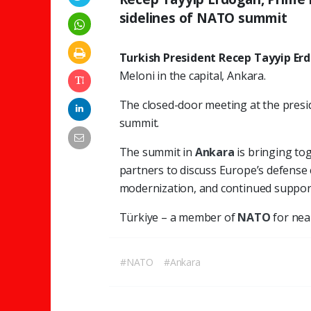
sidelines of NATO summit
Turkish President Recep Tayyip Er
Meloni in the capital, Ankara.
The closed-door meeting at the presi
summit.
The summit in
Ankara
is bringing to
partners to discuss Europe’s defense c
modernization, and continued support
Türkiye – a member of
NATO
for nea
#NATO
#Ankara