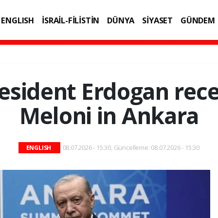
ENGLISH
İSRAİL-FİLİSTİN
DÜNYA
SİYASET
GÜNDEM
IK
TEKNOLOJİ
esident Erdogan recei
Meloni in Ankara
08.07.2026 - 15:30, Güncelleme: 08.07.2026 - 15:30
ENGLISH