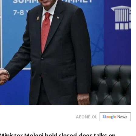
ABONE OL
inister Meloni hold closed-door talks on