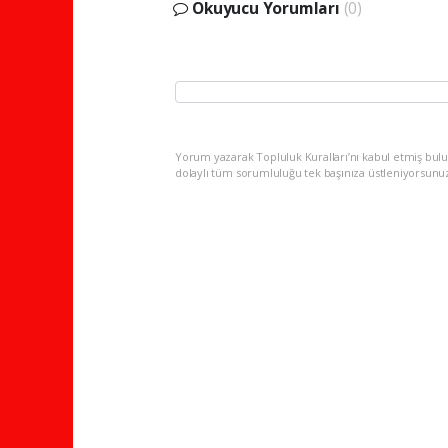
Okuyucu Yorumları
(0)
Yorum yazarak Topluluk Kuralları’nı kabul etmiş bulu
dolaylı tüm sorumluluğu tek başınıza üstleniyorsunu