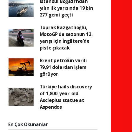
İstanbul Boğazı'ndan
yılın ilk yarısında 19 bin
277 gemi geçti
Toprak Razgatlıoğlu,
MotoGP'de sezonun 12.
yarışı için İngiltere'de
piste çıkacak
Brent petrolün varili
79,91 dolardan işlem
görüyor
Türkiye hails discovery
of 1,800-year-old
Asclepius statue at
Aspendos
En Çok Okunanlar