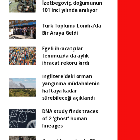
İzetbegoviç, doğumunun
101'inci yılında anılıyor
Türk Toplumu Londra’da
Bir Araya Geldi
Egeli ihracatçılar
temmuzda da aylık
ihracat rekoru kırdı
İngiltere'deki orman
yangınına müdahalenin
haftaya kadar
sürebileceği açıklandı
DNA study finds traces
of 2 'ghost' human
lineages