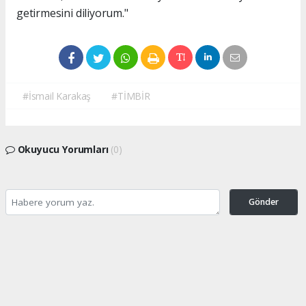
getirmesini diliyorum."
#İsmail Karakaş
#TİMBİR
Okuyucu Yorumları
(0)
Gönder
Yorum yazarak Topluluk Kuralları’nı kabul etmiş bulunuyor ve turkishpress.co.uk
sitesine yaptığınız yorumunuzla ilgili doğrudan veya dolaylı tüm sorumluluğu tek
başınıza üstleniyorsunuz. Yazılan tüm yorumlardan site yönetimi hiçbir şekilde
sorumlu tutulamaz.