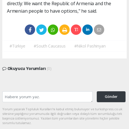
directly: We want the Republic of Armenia and the
Armenian people to have options," he said.
#Türkiye
#South Caucasus
#Nikol Pashinyan
Okuyucu Yorumları
(0)
Gönder
Yorum yazarak Topluluk Kuralları’nı kabul etmiş bulunuyor ve turkishpress.co.uk
sitesine yaptığınız yorumunuzla ilgili doğrudan veya dolaylı tüm sorumluluğu tek
başınıza üstleniyorsunuz. Yazılan tüm yorumlardan site yönetimi hiçbir şekilde
sorumlu tutulamaz.