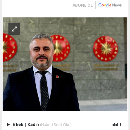
ABONE OL
Erkek
|
Kadın
(Haberi Sesli Oku)