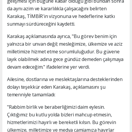
gelişmesi için bugüne kadar olduğu gibi bundan sonra
da aynı azim ve kararlılıkla çalışacağını belirten
Karakaş, TİMBİR'in vizyonuna ve hedeflerine katkı
sunmayı sürdüreceğini kaydetti.
Karakaş açıklamasında ayrıca, "Bu görev benim için
yalnızca bir unvan değil; mesleğimize, ülkemize ve aziz
milletimize hizmet etme sorumluluğudur. Bu güvene
layık olabilmek adına gece gündüz demeden çalışmaya
devam edeceğim." ifadelerine yer verdi.
Ailesine, dostlarına ve meslektaşlarına desteklerinden
dolayı teşekkür eden Karakaş, açıklamasını şu
temenniyle tamamladı:
"Rabbim birlik ve beraberliğimizi daim eylesin.
Çıktığımız bu kutlu yolda bizleri mahcup etmesin,
hizmetlerimizi hayırlı ve bereketli kılsın. Bu görevin
ülkemize, milletimize ve medya camiamıza hayırlar