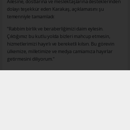
Ailesine, dostlarına ve meslektaşlarına desteklerinden
dolayı teşekkür eden Karakaş, açıklamasını şu
temenniyle tamamladı:
"Rabbim birlik ve beraberliğimizi daim eylesin.
Çıktığımız bu kutlu yolda bizleri mahcup etmesin,
hizmetlerimizi hayırlı ve bereketli kılsın. Bu görevin
ülkemize, milletimize ve medya camiamıza hayırlar
getirmesini diliyorum."
#İsmail Karakaş
#TİMBİR
Okuyucu Yorumları
(0)