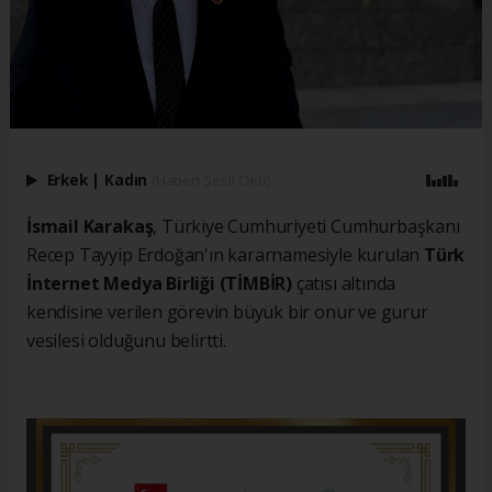
Erkek
|
Kadın
(Haberi Sesli Oku)
İsmail Karakaş
, Türkiye Cumhuriyeti Cumhurbaşkanı
Recep Tayyip Erdoğan'ın kararnamesiyle kurulan
Türk
İnternet Medya Birliği (TİMBİR)
çatısı altında
kendisine verilen görevin büyük bir onur ve gurur
vesilesi olduğunu belirtti.