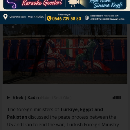
ABONE OL
Erkek
|
Kadın
(Haberi Sesli Oku)
The foreign ministers of
Türkiye, Egypt and
Pakistan
discussed the peace process between the
US and Iran to end the war, Turkish Foreign Ministry