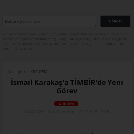
Gönder
Yorum yazarak Topluluk Kuralları’nı kabul etmiş bulunuyor ve turkishpress.co.uk
sitesine yaptığınız yorumunuzla ilgili doğrudan veya dolaylı tüm sorumluluğu tek
başınıza üstleniyorsunuz. Yazılan tüm yorumlardan site yönetimi hiçbir şekilde
sorumlu tutulamaz.
Anasayfa
GÜNDEM
İsmail Karakaş'a TİMBİR'de Yeni
Görev
GÜNDEM
03.08.2026 - 19:48, Güncelleme: 03.08.2026 - 21:15