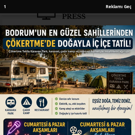
1
Reklamı Geç
Anasayfa
ENGLISH
Türkiye, Egypt, Pakistan foreign
ministers discuss US-Iran peace
process
ENGLISH
17.06.2026 - 11:19, Güncelleme: 17.06.2026 - 11:19
Fidan held separate phone calls with Egyptian,
Pakistani counterparts, say Turkish Foreign
Ministry sources