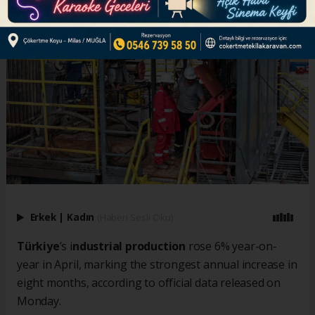
Erkek
|
Kadın
(Haberi Sesli Oku)
Türkiye
’s i
ndustrial production
rose 6% year-on-
year in April, marking the strongest annual increase in
eight months, according to official data released on
Monday.