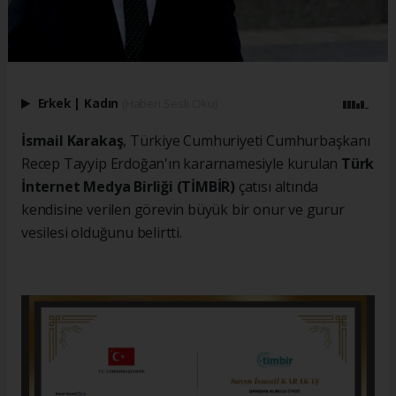
Erkek
|
Kadın
(Haberi Sesli Oku)
İsmail Karakaş
, Türkiye Cumhuriyeti Cumhurbaşkanı
Recep Tayyip Erdoğan'ın kararnamesiyle kurulan
Türk
İnternet Medya Birliği (TİMBİR)
çatısı altında
kendisine verilen görevin büyük bir onur ve gurur
vesilesi olduğunu belirtti.