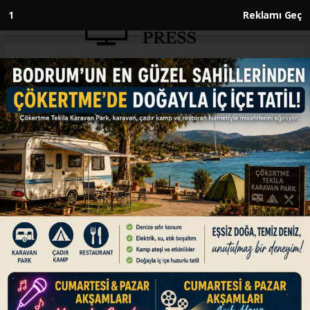
Anasayfa
ENGLISH
Türkiye’s industrial output
posts strongest annual rise in 8
months in April
ENGLISH
15.06.2026 - 15:45, Güncelleme: 15.06.2026 - 15:45
Industrial production index climbs 6% year-on-
year, led by 6.8% rise in manufacturing
ABONE OL