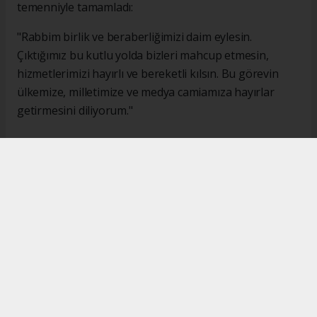
temenniyle tamamladı:
"Rabbim birlik ve beraberliğimizi daim eylesin.
Çıktığımız bu kutlu yolda bizleri mahcup etmesin,
hizmetlerimizi hayırlı ve bereketli kılsın. Bu görevin
ülkemize, milletimize ve medya camiamıza hayırlar
getirmesini diliyorum."
#İsmail Karakaş
#TİMBİR
Okuyucu Yorumları
(0)
Gönder