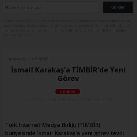
Gönder
Yorum yazarak Topluluk Kuralları’nı kabul etmiş bulunuyor ve turkishpress.co.uk
sitesine yaptığınız yorumunuzla ilgili doğrudan veya dolaylı tüm sorumluluğu tek
başınıza üstleniyorsunuz. Yazılan tüm yorumlardan site yönetimi hiçbir şekilde
sorumlu tutulamaz.
Anasayfa
GÜNDEM
İsmail Karakaş'a TİMBİR'de Yeni
Görev
GÜNDEM
03.08.2026 - 19:48, Güncelleme: 03.08.2026 - 21:15
Türk İnternet Medya Birliği (TİMBİR)
bünyesinde İsmail Karakaş'a yeni görev tevdi