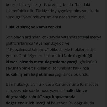
benzer bir çizgide içerik üretmiş; bu da, “batıdaki
İslamofobik dilin Türkiye'de yaygınlaştırılmasına katkı
sunduğu” yönünde yorumlara neden olmuştu.
Hukuki süreç ve kamu tepkisi
Son olayın ardından, çok sayıda vatandaş sosyal medya
platformlarında “#LemanBoykot” ve
“#KutsalımızaDokunma” etiketleriyle tepkilerini dile
getirdi. Dini değerlere hakaretin
ifade özgürlüğü
kisvesi altında meşrulaştırılamayacağı
görüşünü
savunan binlerce kullanıcı, sorumlular hakkında
hukuki işlem başlatılması
çağrısında bulundu.
Bazı hukukçular, Türk Ceza Kanunu’nun 216. maddesi
çerçevesinde söz konusu yayının
"halkı kin ve
düşmanlığa tahrik" suçu kapsamında
değerlendirilebileceğini
belirtiyor. Bu doğrultuda