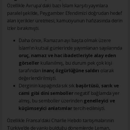
Özellikle Avrupa'daki bazı İslam karşıtı yayınlara
paralel şekilde, Peygamber Efendimizi doğrudan hedef
alan içerikler üretmesi, kamuoyunun hafızasında derin
izler bırakmıştı.
Daha önce, Ramazan ayı başta olmak üzere
İslam’ın kutsal günlerinde yayımlanan sayılarında
oruç, namaz ve hac ibadetleriyle alay eden
görseller
kullanılmış, bu durum pek çok kişi
tarafından
inanç özgürlüğüne saldırı
olarak
değerlendirilmişti.
Derginin kapağında sık sık
başörtüsü, sarık ve
cami gibi dini semboller
negatif bağlamda yer
almış, bu semboller üzerinden
genelleyici ve
küçümseyici anlatımlar
tercih edilmişti.
Özellikle Fransa'daki Charlie Hebdo tartışmalarının
Türkiye’de de yankı bulduğu dönemlerde Leman,