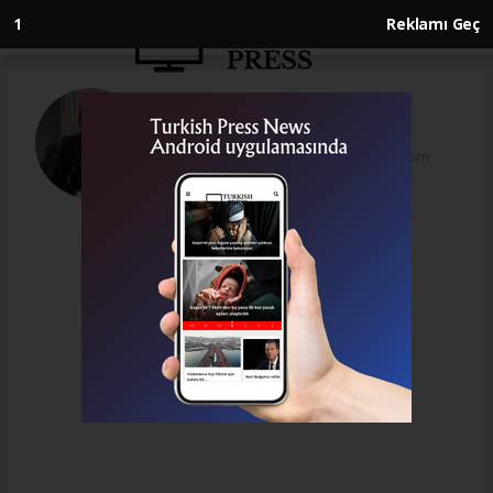
1
Reklamı Geç
Aslıhan Toksoy
aslihantokaslihan@gmail.com