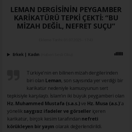
LEMAN DERGİSİNİN PEYGAMBER
KARİKATÜRÜ TEPKİ ÇEKTİ: “BU
MİZAH DEĞİL, NEFRET SUÇU”
Ekleme Tarihi: 01.07.2025 - 17:43
Erkek
|
Kadın
(Haberi Sesli Oku)
Türkiye'nin en bilinen mizah dergilerinden
biri olan
Leman
, son sayısında yer verdiği bir
karikatür nedeniyle kamuoyunun sert
tepkisiyle karşılaştı. İslam’ın iki büyük peygamberi olan
Hz. Muhammed Mustafa (s.a.s.)
ve
Hz. Musa (a.s.)
'a
yönelik
saygısız ifadeler ve görseller
içeren
karikatür, birçok kesim tarafından
nefreti
körükleyen bir yayın
olarak değerlendirildi.