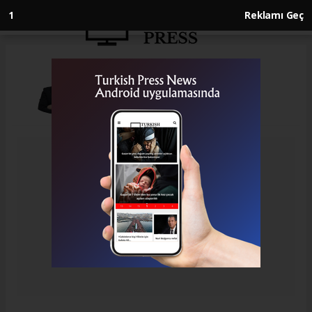
1
Reklamı Geç
Gürkan Karaçam
info@turkıshpress.co.uk