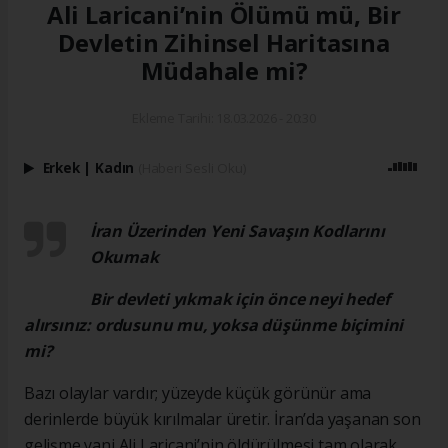
Ali Laricani’nin Ölümü mü, Bir
Devletin Zihinsel Haritasına
Müdahale mi?
Ekleme Tarihi: 18.03.2026 - 20:30
Erkek
|
Kadın
(Haberi Sesli Oku)
İran Üzerinden Yeni Savaşın Kodlarını
Okumak
Bir devleti yıkmak için önce neyi hedef
alırsınız: ordusunu mu, yoksa düşünme biçimini
mi?
Bazı olaylar vardır; yüzeyde küçük görünür ama
derinlerde büyük kırılmalar üretir. İran’da yaşanan son
gelişme yani Ali Laricani’nin öldürülmesi tam olarak