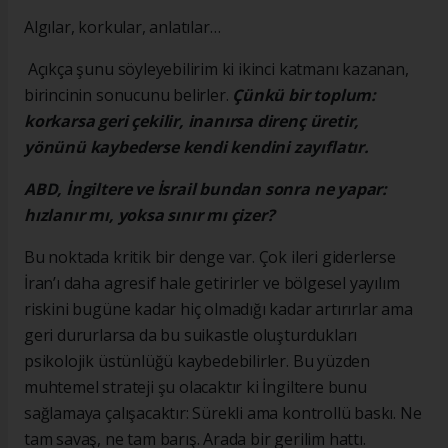
Algılar, korkular, anlatılar…
Açıkça şunu söyleyebilirim ki ikinci katmanı kazanan,
birincinin sonucunu belirler.
Çünkü bir toplum:
korkarsa geri çekilir, inanırsa direnç üretir,
yönünü kaybederse kendi kendini zayıflatır.
ABD, İngiltere ve İsrail bundan sonra ne yapar:
hızlanır mı, yoksa sınır mı çizer?
Bu noktada kritik bir denge var. Çok ileri giderlerse
İran’ı daha agresif hale getirirler ve bölgesel yayılım
riskini bugüne kadar hiç olmadığı kadar artırırlar ama
geri dururlarsa da bu suikastle oluşturdukları
psikolojik üstünlüğü kaybedebilirler. Bu yüzden
muhtemel strateji şu olacaktır ki İngiltere bunu
sağlamaya çalışacaktır: Sürekli ama kontrollü baskı. Ne
tam savaş, ne tam barış. Arada bir gerilim hattı.