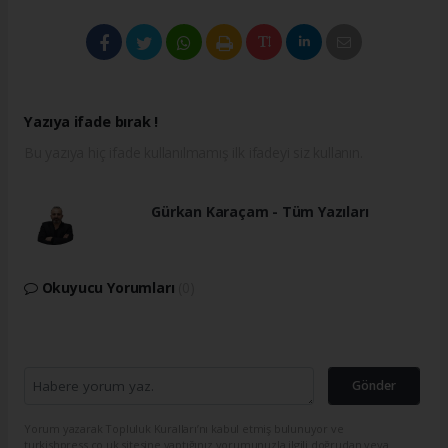
Yazıya ifade bırak !
Bu yazıya hiç ifade kullanılmamış ilk ifadeyi siz kullanın.
Gürkan Karaçam - Tüm Yazıları
Okuyucu Yorumları
(0)
Gönder
Yorum yazarak Topluluk Kuralları’nı kabul etmiş bulunuyor ve
turkishpress.co.uk sitesine yaptığınız yorumunuzla ilgili doğrudan veya