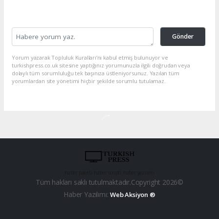
Gönder
Yorum yazarak Topluluk Kuralları’nı kabul etmiş bulunuyor ve
turkishpress.co.uk sitesine yaptığınız yorumunuzla ilgili doğrudan veya
dolaylı tüm sorumluluğu tek başınıza üstleniyorsunuz. Yazılan tüm
yorumlardan site yönetimi hiçbir şekilde sorumlu tutulamaz.
haber paketi
haber scripti
haber yazılımı
Tüm hakları saklı tutulmaktadır.Copyright 2026©
Haber Yazılımı:
Web Aksiyon ®