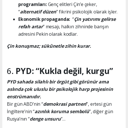
programları:
Genç elitleri Çin’e çeker,
“
alternatif düzen
” fikrini psikolojik olarak işler.
Ekonomik propaganda:
“
Çin yatırımı gelirse
refah artar
” mesajı, halkın zihninde barışın
adresini Pekin olarak kodlar.
Çin konuşmaz;
sükûnetle zihin kurar.
6.
PYD: “Kukla değil, kurgu”
PYD sahada silahlı bir örgüt gibi görünür ama
aslında
çok uluslu bir psikolojik harp projesinin
enstrümanıdır.
Bir gün ABD’nin “
demokrasi partneri
”, ertesi gün
İngiltere’nin “
azınlık koruma sembolü
”, diğer gün
Rusya’nın “
denge unsuru
”…