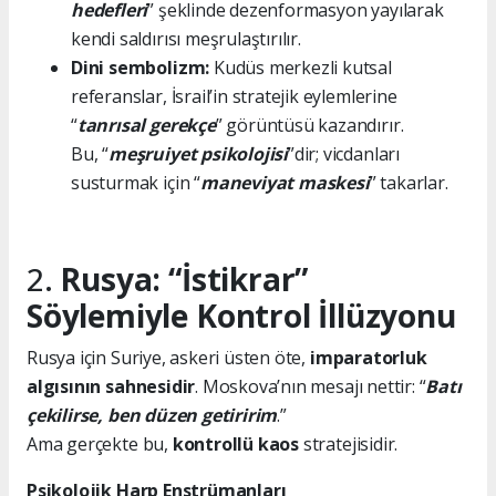
hedefleri
” şeklinde dezenformasyon yayılarak
kendi saldırısı meşrulaştırılır.
Dini sembolizm:
Kudüs merkezli kutsal
referanslar, İsrail’in stratejik eylemlerine
“
tanrısal gerekçe
” görüntüsü kazandırır.
Bu, “
meşruiyet psikolojisi
”dir; vicdanları
susturmak için “
maneviyat maskesi
” takarlar.
2.
Rusya: “İstikrar”
Söylemiyle Kontrol İllüzyonu
Rusya için Suriye, askeri üsten öte,
imparatorluk
algısının sahnesidir
. Moskova’nın mesajı nettir: “
Batı
çekilirse, ben düzen getiririm
.”
Ama gerçekte bu,
kontrollü kaos
stratejisidir.
Psikolojik Harp Enstrümanları