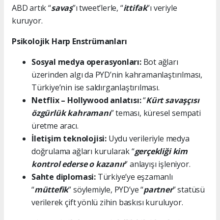
ABD artık “
savaş
”ı tweet’lerle, “
ittifak
”ı veriyle
kuruyor.
Psikolojik Harp Enstrümanları
Sosyal medya operasyonları:
Bot ağları
üzerinden algı da PYD’nin kahramanlaştırılması,
Türkiye’nin ise saldırganlaştırılması.
Netflix – Hollywood anlatısı:
“
Kürt savaşçısı
özgürlük kahramanı
” teması, küresel sempati
üretme aracı.
İletişim teknolojisi:
Uydu verileriyle medya
doğrulama ağları kurularak “
gerçekliği kim
kontrol ederse o kazanır
” anlayışı işleniyor.
Sahte diplomasi:
Türkiye’ye eşzamanlı
“
müttefik
” söylemiyle, PYD’ye “
partner
” statüsü
verilerek çift yönlü zihin baskısı kuruluyor.