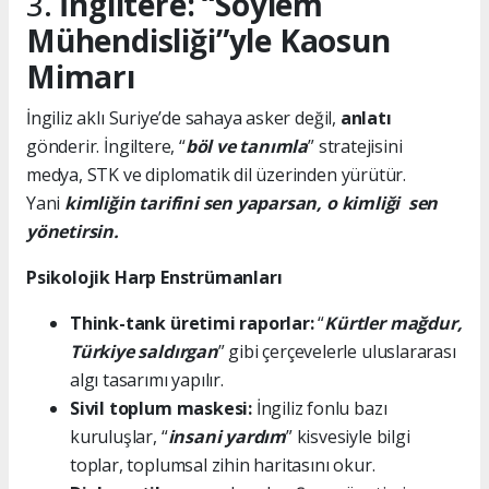
3.
İngiltere: “Söylem
Mühendisliği”yle Kaosun
Mimarı
İngiliz aklı Suriye’de sahaya asker değil,
anlatı
gönderir. İngiltere, “
böl ve tanımla
” stratejisini
medya, STK ve diplomatik dil üzerinden yürütür.
Yani
kimliğin tarifini sen yaparsan, o kimliği sen
yönetirsin.
Psikolojik Harp Enstrümanları
Think-tank üretimi raporlar:
“
Kürtler mağdur,
Türkiye saldırgan
” gibi çerçevelerle uluslararası
algı tasarımı yapılır.
Sivil toplum maskesi:
İngiliz fonlu bazı
kuruluşlar, “
insani yardım
” kisvesiyle bilgi
toplar, toplumsal zihin haritasını okur.