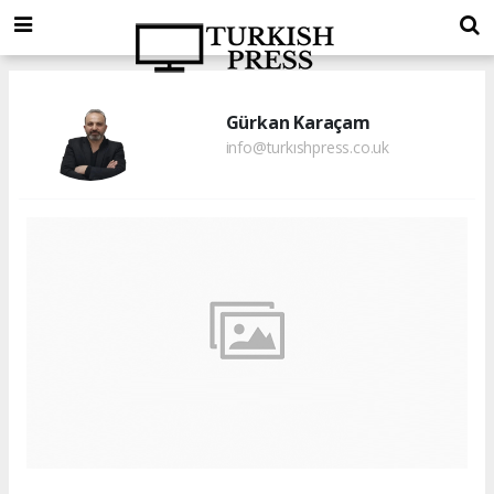
Gürkan Karaçam
info@turkıshpress.co.uk