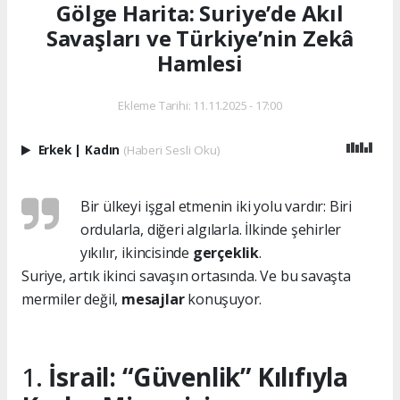
Gölge Harita: Suriye’de Akıl
Savaşları ve Türkiye’nin Zekâ
Hamlesi
Ekleme Tarihi: 11.11.2025 - 17:00
Erkek
|
Kadın
(Haberi Sesli Oku)
Bir ülkeyi işgal etmenin iki yolu vardır: Biri
ordularla, diğeri algılarla. İlkinde şehirler
yıkılır, ikincisinde
gerçeklik
.
Suriye, artık ikinci savaşın ortasında. Ve bu savaşta
mermiler değil,
mesajlar
konuşuyor.
1.
İsrail: “Güvenlik” Kılıfıyla