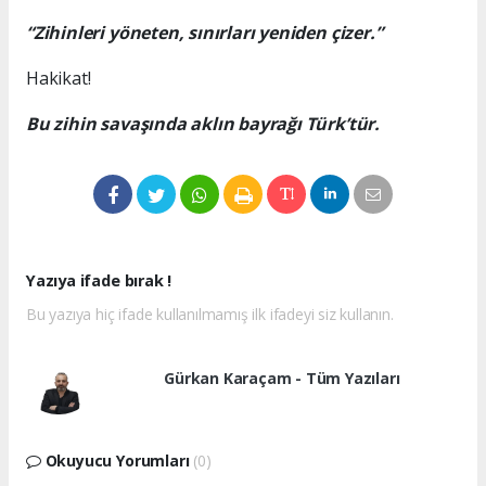
“Zihinleri yöneten, sınırları yeniden çizer.”
Hakikat!
Bu zihin savaşında
aklın bayrağı Türk’tür.
Yazıya ifade bırak !
Bu yazıya hiç ifade kullanılmamış ilk ifadeyi siz kullanın.
Gürkan Karaçam - Tüm Yazıları
Okuyucu Yorumları
(0)