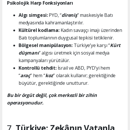
Psikolojik Harp Fonksiyonları
Algı simgesi:
PYD, “
direniş
” maskesiyle Batı
medyasında kahramanlaştırılır.
Kültürel kodlama:
Kadın savaşçı imajı üzerinden
Batı toplumlarının duygusal tepkisi tetiklenir.
Bölgesel manipülasyon:
Türkiye’ye karşı “
Kürt
düşmanı
” algısı üretmek için sosyal medya
kampanyaları yürütülür.
Kontrollü tehdit:
İsrail ve ABD, PYD’yi hem
“
araç
” hem “
koz
” olarak kullanır; gerektiğinde
büyütür, gerektiğinde unutturur.
Bu bir örgüt değil,
çok merkezli bir zihin
operasyonudur.
7.
Türkiye: Zekânın Vatanla