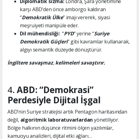
Diplomatik sızma:
Londra, Şara yönetimine
karşı ABD’den önce amborgo kaldıran
“
Demokratik Ülke
” imajı vererek, siyasi
meşruiyeti manipüle eder.
Dil mühendisliği:
“
PYD
” yerine “
Suriye
Demokratik Güçleri
” gibi kavramlar kullanarak,
algıyı semantik düzeyde dönüştürür.
İngiltere savaşmaz
,
kelimeleri savaştırır.
4.
ABD: “Demokrasi”
Perdesiyle Dijital İşgal
ABD’nin Suriye stratejisi artık Pentagon haritasından
değil,
algoritmik laboratuvarlardan
yönetiliyor.
Bölge halkının düşünce ritmini ölçen yazılımlar,
kamuoyu analizleri, dijital etki ağları…