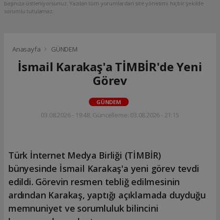
başınıza üstleniyorsunuz. Yazılan tüm yorumlardan site yönetimi hiçbir şekilde
sorumlu tutulamaz.
Anasayfa
GÜNDEM
İsmail Karakaş'a TİMBİR'de Yeni
Görev
GÜNDEM
03.08.2026 - 19:48, Güncelleme: 03.08.2026 - 21:15
Türk İnternet Medya Birliği (TİMBİR)
bünyesinde İsmail Karakaş'a yeni görev tevdi
edildi. Görevin resmen tebliğ edilmesinin
ardından Karakaş, yaptığı açıklamada duyduğu
memnuniyet ve sorumluluk bilincini