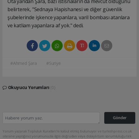
Öta yandan Şara, bazı istisnaların da mevcut olduğunu
belirterek, "Sednaya Hapishanesi ve diğer güvenlik
şubelerinde işkence yapanlara, varil bombası atanlara
ve katliam yapanlara af yok." dedi.
#Ahmed Şara
#Suriye
Okuyucu Yorumları
(0)
Gönder
Yorum yazarak Topluluk Kuralları’nı kabul etmiş bulunuyor ve turkishpress.co.uk
sitesine yaptığınız yorumunuzla ilgili doğrudan veya dolaylı tüm sorumluluğu tek