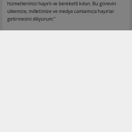
hizmetlerimizi hayırlı ve bereketli kılsın. Bu görevin
ülkemize, milletimize ve medya camiamıza hayırlar
getirmesini diliyorum."
#İsmail Karakaş
#TİMBİR
Okuyucu Yorumları
(0)
Gönder
Yorum yazarak Topluluk Kuralları’nı kabul etmiş bulunuyor ve turkishpress.co.uk
sitesine yaptığınız yorumunuzla ilgili doğrudan veya dolaylı tüm sorumluluğu tek
başınıza üstleniyorsunuz. Yazılan tüm yorumlardan site yönetimi hiçbir şekilde
sorumlu tutulamaz.