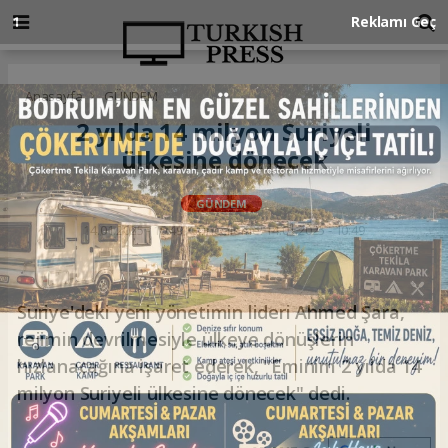
Anasayfa
GÜNDEM
2 yılda 14 milyon Suriyeli
ülkesine dönecek
GÜNDEM
14.01.2025 - 10:49, Güncelleme: 14.01.2025 - 10:49
Suriye'deki yeni yönetimin lideri Ahmed Şara,
rejimin devrilmesiyle ülkeye dönüşlerin
hızlanacağına işaret ederek, "Eminim 2 yılda 14
milyon Suriyeli ülkesine dönecek" dedi.