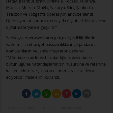
Hatay, İstanbul, İzmir, Kırıkkale, Kocaeli, Kütahya,
Manisa, Mersin, Muğla, Sakarya, Siirt, Şanlıurfa,
Trabzon ve Yozgat'ta operasyonlar düzenlendi.
Operasyonlar sonucu çok sayıda örgütsel doküman ve
dijital materyal ele geçirildi."
Yerlikaya, operasyonların gerçekleştirildiği illerin
valilerini, cumhuriyet başsavcılıklarını, il jandarma
komutanlarını ve jandarmayı tebrik ederek,
"Milletimizin birlik ve beraberliğine, devletimizin
bütünlüğüne, vatandaşlarımızın huzuruna ve refahına
kastedenlere karşı mücadelemize aralıksız devam
ediyoruz." ifadelerini kullandı.
#Bakan Yerlikaya
#FETÖ
#operasyon