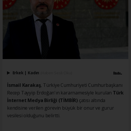
Erkek
|
Kadın
(Haberi Sesli Oku)
İsmail Karakaş
, Türkiye Cumhuriyeti Cumhurbaşkanı
Recep Tayyip Erdoğan'ın kararnamesiyle kurulan
Türk
İnternet Medya Birliği (TİMBİR)
çatısı altında
kendisine verilen görevin büyük bir onur ve gurur
vesilesi olduğunu belirtti.