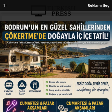
Anasayfa
ENGLISH
30,000 flee as fierce wildfire
rages in Los Angeles
ENGLISH
08.01.2025 - 11:01, Güncelleme: 08.01.2025 - 11:01
Fire crews battling wildfire in foothills of Pacific
Palisades, coastal neighborhood in Los Angeles,
says local media
ABONE OL