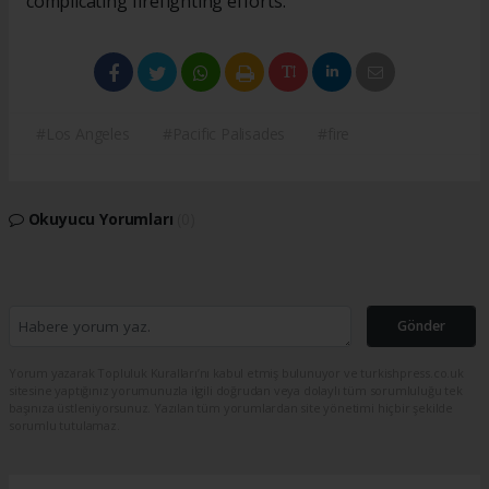
complicating firefighting efforts.
#Los Angeles
#Pacific Palisades
#fire
Okuyucu Yorumları
(0)
Gönder
Yorum yazarak Topluluk Kuralları’nı kabul etmiş bulunuyor ve turkishpress.co.uk
sitesine yaptığınız yorumunuzla ilgili doğrudan veya dolaylı tüm sorumluluğu tek
başınıza üstleniyorsunuz. Yazılan tüm yorumlardan site yönetimi hiçbir şekilde
sorumlu tutulamaz.