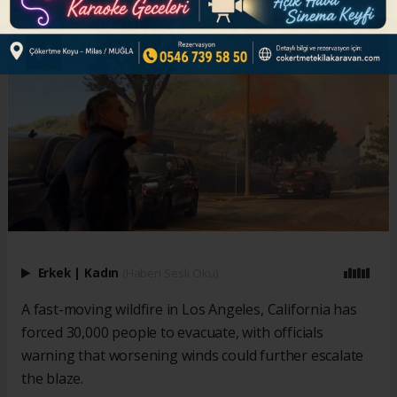
Erkek
|
Kadın
(Haberi Sesli Oku)
A fast-moving wildfire in Los Angeles, California has
forced 30,000 people to evacuate, with officials
warning that worsening winds could further escalate
the blaze.