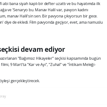
fi abi bana siyah kaplı bir defter uzattı ve bu hayatımda ilk
yağa ve 'Senaryo bu. Manav Halil var, pavyon kadını
rum, manav Halil'sin sen. Bir pavyona çıkıyorsun bir gece.
n' diye de ekledi. Film pavyonda geçiyor, evet, ama namuslu
seçkisi devam ediyor
azırlanan "Bağımsız Hikayeler" seçkisi kapsamında bugün
filmi, 9 Mart'ta "Kar ve Ayı", "Zuhal" ve "İntikam Meleği-
öyleşi gerçekleştirecek.
oray