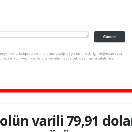
Gönder
nuyor ve turkishpress.co.uk sitesine yaptığınız yorumunuzla ilgili doğrudan veya
z. Yazılan tüm yorumlardan site yönetimi hiçbir şekilde sorumlu tutulamaz.
olün varili 79,91 dol