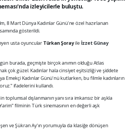
neması'nda izleyicilerle buluştu.
lm, 8 Mart Dünya Kadınlar Günü'ne özel hazırlanan
psamında gösterildi.
zleyen usta oyuncular
Türkan Şoray
ile
İzzet Günay
gün burada, geçmişte birçok anımın olduğu Atlas
ak çok güzel. Kadınlar hala cinsiyet eşitsizliği ve şiddete
a Emekçi Kadınlar Günü'nü kutlarken, bu filmle kadınların
ruz." ifadelerini kullandı.
in toplumsal dışlanmanın yanı sıra imkansız bir aşkla
 Yarim" filminin Türk sinemasının en değerli aşk
şleşen ve Şükran Ay'ın yorumuyla da klasiğe dönüşen