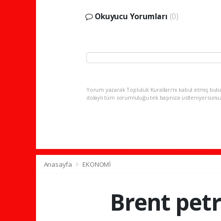
Okuyucu Yorumları
(0)
Yorum yazarak Topluluk Kuralları’nı kabul etmiş bulu
dolaylı tüm sorumluluğu tek başınıza üstleniyorsunu
Anasayfa
EKONOMİ
Brent petr