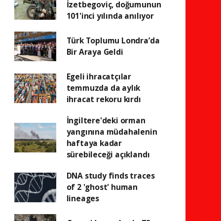
İzetbegoviç, doğumunun
101'inci yılında anılıyor
Türk Toplumu Londra’da
Bir Araya Geldi
Egeli ihracatçılar
temmuzda da aylık
ihracat rekoru kırdı
İngiltere'deki orman
yangınına müdahalenin
haftaya kadar
sürebileceği açıklandı
DNA study finds traces
of 2 'ghost' human
lineages