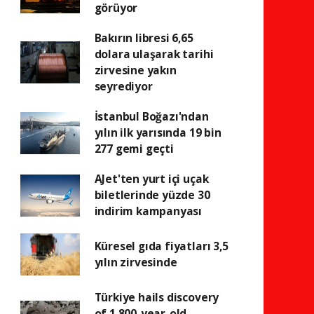
görüyor
Bakırın libresi 6,65
dolara ulaşarak tarihi
zirvesine yakın
seyrediyor
İstanbul Boğazı'ndan
yılın ilk yarısında 19 bin
277 gemi geçti
AJet'ten yurt içi uçak
biletlerinde yüzde 30
indirim kampanyası
Küresel gıda fiyatları 3,5
yılın zirvesinde
Türkiye hails discovery
of 1,800-year-old