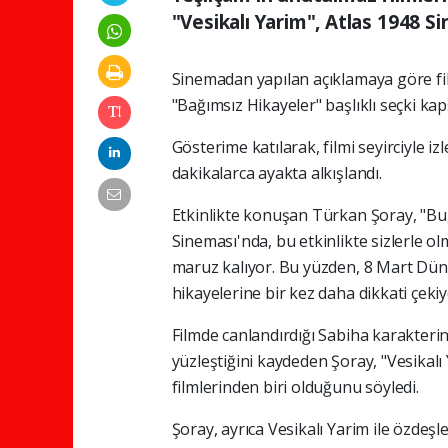
"Vesikalı Yarim", Atlas 1948 Si
Sinemadan yapılan açıklamaya göre fi
"Bağımsız Hikayeler" başlıklı seçki ka
Gösterime katılarak, filmi seyirciyle i
dakikalarca ayakta alkışlandı.
Etkinlikte konuşan Türkan Şoray, "Bu
Sineması'nda, bu etkinlikte sizlerle olm
maruz kalıyor. Bu yüzden, 8 Mart Düny
hikayelerine bir kez daha dikkati çekiyo
Filmde canlandırdığı Sabiha karakterin
yüzleştiğini kaydeden Şoray, "Vesikalı
filmlerinden biri olduğunu söyledi.
Şoray, ayrıca Vesikalı Yarim ile özde