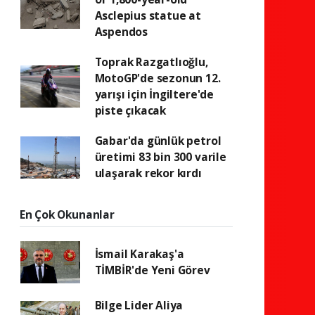
Asclepius statue at
Aspendos
Toprak Razgatlıoğlu,
MotoGP'de sezonun 12.
yarışı için İngiltere'de
piste çıkacak
Gabar'da günlük petrol
üretimi 83 bin 300 varile
ulaşarak rekor kırdı
En Çok Okunanlar
İsmail Karakaş'a
TİMBİR'de Yeni Görev
Bilge Lider Aliya