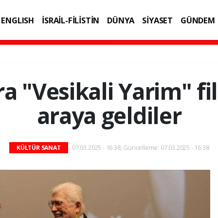
ENGLISH
İSRAİL-FİLİSTİN
DÜNYA
SİYASET
GÜNDEM
IK
TEKNOLOJİ
ra "Vesikali Yarim" fil
araya geldiler
07.03.2025 - 16:38, Güncelleme: 07.03.2025 - 16:38
KÜLTÜR SANAT