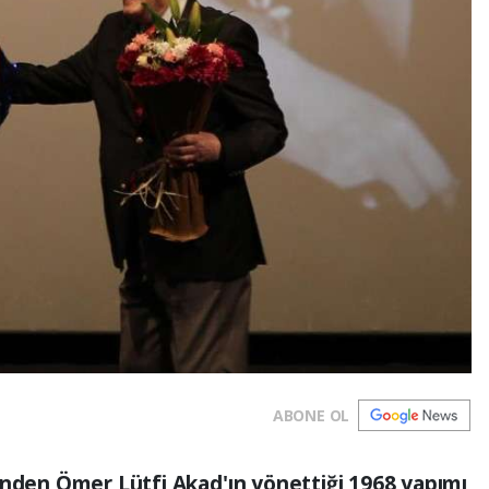
ABONE OL
inden Ömer Lütfi Akad'ın yönettiği 1968 yapımı