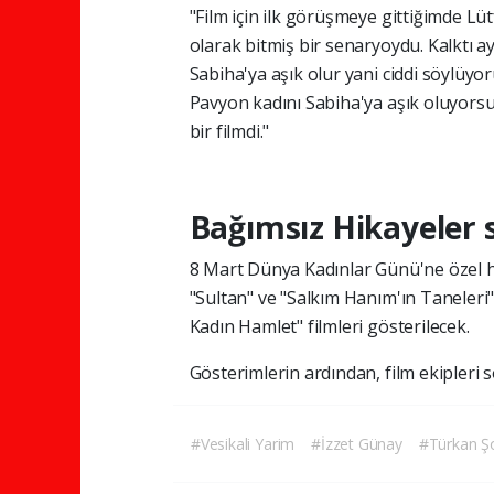
"Film için ilk görüşmeye gittiğimde Lüt
olarak bitmiş bir senaryoydu. Kalktı a
Sabiha'ya aşık olur yani ciddi söylüyo
Pavyon kadını Sabiha'ya aşık oluyorsu
bir filmdi."
Bağımsız Hikayeler 
8 Mart Dünya Kadınlar Günü'ne özel h
"Sultan" ve "Salkım Hanım'ın Taneleri" 
Kadın Hamlet" filmleri gösterilecek.
Gösterimlerin ardından, film ekipleri s
#Vesikali Yarim
#İzzet Günay
#Türkan Ş