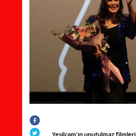
Yeşilçam'ın unutulmaz filmler