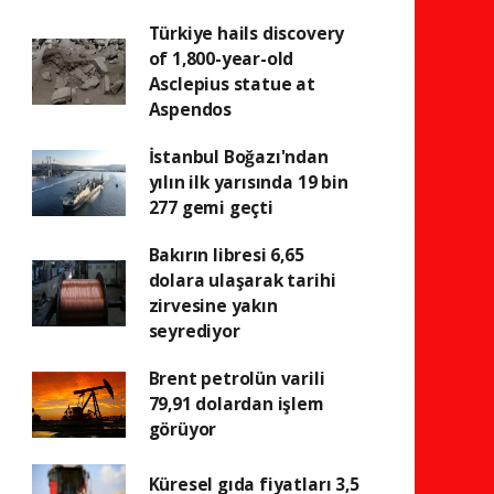
Türkiye hails discovery
of 1,800-year-old
Asclepius statue at
Aspendos
İstanbul Boğazı'ndan
yılın ilk yarısında 19 bin
277 gemi geçti
Bakırın libresi 6,65
dolara ulaşarak tarihi
zirvesine yakın
seyrediyor
Brent petrolün varili
79,91 dolardan işlem
görüyor
Küresel gıda fiyatları 3,5