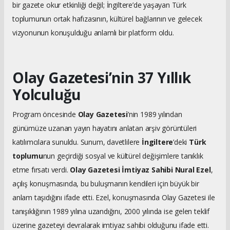
bir gazete okur etkinliği değil; İngiltere’de yaşayan Türk
toplumunun ortak hafızasının, kültürel bağlarının ve gelecek
vizyonunun konuşulduğu anlamlı bir platform oldu.
Olay Gazetesi’nin 37 Yıllık
Yolculuğu
Program öncesinde
Olay Gazetesi
’nin 1989 yılından
günümüze uzanan yayın hayatını anlatan arşiv görüntüleri
katılımcılara sunuldu. Sunum, davetlilere
İngiltere
’deki
Türk
toplumu
nun geçirdiği sosyal ve kültürel değişimlere tanıklık
etme fırsatı verdi.
Olay Gazetesi İmtiyaz Sahibi Nural Ezel
,
açılış konuşmasında, bu buluşmanın kendileri için büyük bir
anlam taşıdığını ifade etti. Ezel, konuşmasında Olay Gazetesi ile
tanışıklığının 1989 yılına uzandığını, 2000 yılında ise gelen teklif
üzerine gazeteyi devralarak imtiyaz sahibi olduğunu ifade etti.