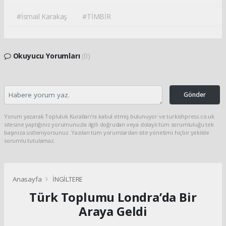
#İsmail Karakaş
#TİMBİR
Okuyucu Yorumları
(0)
Gönder
Yorum yazarak Topluluk Kuralları’nı kabul etmiş bulunuyor ve turkishpress.co.uk
sitesine yaptığınız yorumunuzla ilgili doğrudan veya dolaylı tüm sorumluluğu tek
başınıza üstleniyorsunuz. Yazılan tüm yorumlardan site yönetimi hiçbir şekilde
sorumlu tutulamaz.
Anasayfa
İNGİLTERE
Türk Toplumu Londra’da Bir
Araya Geldi