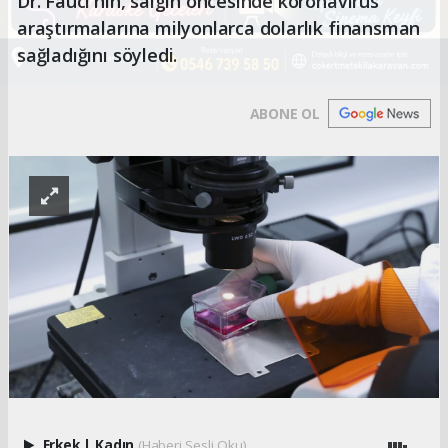
Dr. Fauci'nin, salgın öncesinde koronavirüs
araştırmalarına milyonlarca dolarlık finansman
sağladığını söyledi.
ABONE OL
Erkek
|
Kadın
(Haberi Sesli Oku)