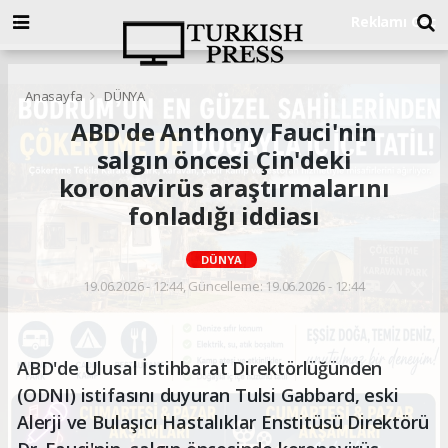
Anasayfa
DÜNYA
ABD'de Anthony Fauci'nin
salgın öncesi Çin'deki
koronavirüs araştırmalarını
fonladığı iddiası
DÜNYA
19.06.2026 - 12:44, Güncelleme: 19.06.2026 - 12:44
ABD'de Ulusal İstihbarat Direktörlüğünden
(ODNI) istifasını duyuran Tulsi Gabbard, eski
Alerji ve Bulaşıcı Hastalıklar Enstitüsü Direktörü