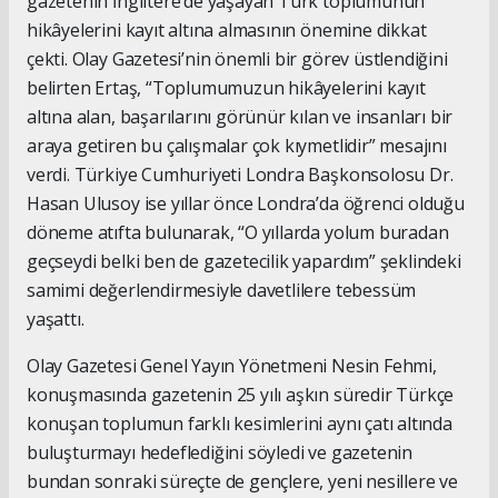
gazetenin İngiltere’de yaşayan Türk toplumunun
hikâyelerini kayıt altına almasının önemine dikkat
çekti. Olay Gazetesi’nin önemli bir görev üstlendiğini
belirten Ertaş, “Toplumumuzun hikâyelerini kayıt
altına alan, başarılarını görünür kılan ve insanları bir
araya getiren bu çalışmalar çok kıymetlidir” mesajını
verdi. Türkiye Cumhuriyeti Londra Başkonsolosu Dr.
Hasan Ulusoy ise yıllar önce Londra’da öğrenci olduğu
döneme atıfta bulunarak, “O yıllarda yolum buradan
geçseydi belki ben de gazetecilik yapardım” şeklindeki
samimi değerlendirmesiyle davetlilere tebessüm
yaşattı.
Olay Gazetesi Genel Yayın Yönetmeni Nesin Fehmi,
konuşmasında gazetenin 25 yılı aşkın süredir Türkçe
konuşan toplumun farklı kesimlerini aynı çatı altında
buluşturmayı hedeflediğini söyledi ve gazetenin
bundan sonraki süreçte de gençlere, yeni nesillere ve