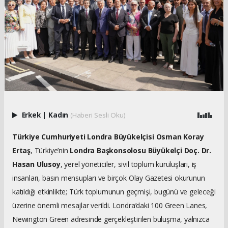
Erkek
|
Kadın
(Haberi Sesli Oku)
Türkiye Cumhuriyeti Londra Büyükelçisi Osman Koray
Ertaş
, Türkiye’nin
Londra Başkonsolosu Büyükelçi Doç. Dr.
Hasan Ulusoy
, yerel yöneticiler, sivil toplum kuruluşları, iş
insanları, basın mensupları ve birçok Olay Gazetesi okurunun
katıldığı etkinlikte; Türk toplumunun geçmişi, bugünü ve geleceği
üzerine önemli mesajlar verildi. Londra’daki 100 Green Lanes,
Newington Green adresinde gerçekleştirilen buluşma, yalnızca