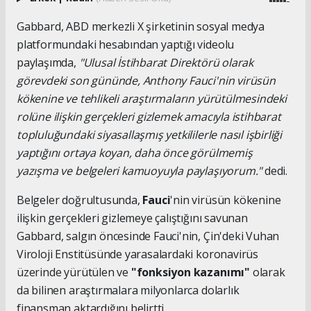
Gabbard, ABD merkezli X şirketinin sosyal medya
platformundaki hesabından yaptığı videolu
paylaşımda,
"Ulusal İstihbarat Direktörü olarak
görevdeki son gününde, Anthony Fauci'nin virüsün
kökenine ve tehlikeli araştırmaların yürütülmesindeki
rolüne ilişkin gerçekleri gizlemek amacıyla istihbarat
topluluğundaki siyasallaşmış yetkililerle nasıl işbirliği
yaptığını ortaya koyan, daha önce görülmemiş
yazışma ve belgeleri kamuoyuyla paylaşıyorum."
dedi.
Belgeler doğrultusunda,
Fauci
'nin virüsün kökenine
ilişkin gerçekleri gizlemeye çalıştığını savunan
Gabbard, salgın öncesinde Fauci'nin, Çin'deki Vuhan
Viroloji Enstitüsünde yarasalardaki koronavirüs
üzerinde yürütülen ve
"fonksiyon kazanımı"
olarak
da bilinen araştırmalara milyonlarca dolarlık
finansman aktardığını belirtti.