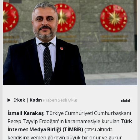
Erkek
|
Kadın
(Haberi Sesli Oku)
İsmail Karakaş
, Türkiye Cumhuriyeti Cumhurbaşkanı
Recep Tayyip Erdoğan'ın kararnamesiyle kurulan
Türk
İnternet Medya Birliği (TİMBİR)
çatısı altında
kendisine verilen görevin büyük bir onur ve gurur