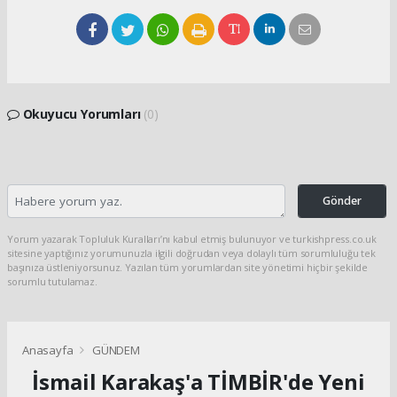
Okuyucu Yorumları
(0)
Gönder
Yorum yazarak Topluluk Kuralları’nı kabul etmiş bulunuyor ve turkishpress.co.uk
sitesine yaptığınız yorumunuzla ilgili doğrudan veya dolaylı tüm sorumluluğu tek
başınıza üstleniyorsunuz. Yazılan tüm yorumlardan site yönetimi hiçbir şekilde
sorumlu tutulamaz.
Anasayfa
GÜNDEM
İsmail Karakaş'a TİMBİR'de Yeni