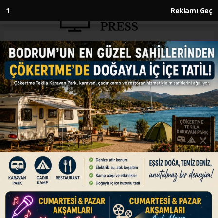
Anasayfa
DÜNYA
ABD'de milyonlarca kişiyi
etkileyen aşırı sıcaklar yayılıyor
DÜNYA
09.07.2024 - 16:44, Güncelleme: 09.07.2024 - 16:44
ABD'de aşırı sıcaklar, orman yangınlarını
tetiklerken, 146 milyondan fazla Amerikalının
aşırı sıcak alarmı altında olduğu bildirildi.
ABONE OL