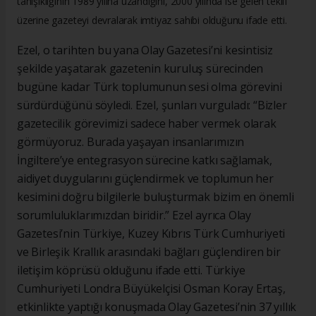
tanışıklığının 1989 yılına uzandığını, 2000 yılında ise gelen teklif
üzerine gazeteyi devralarak imtiyaz sahibi olduğunu ifade etti.
Ezel, o tarihten bu yana Olay Gazetesi’ni kesintisiz
şekilde yaşatarak gazetenin kuruluş sürecinden
bugüne kadar Türk toplumunun sesi olma görevini
sürdürdüğünü söyledi. Ezel, şunları vurguladı: “Bizler
gazetecilik görevimizi sadece haber vermek olarak
görmüyoruz. Burada yaşayan insanlarımızın
İngiltere’ye entegrasyon sürecine katkı sağlamak,
aidiyet duygularını güçlendirmek ve toplumun her
kesimini doğru bilgilerle buluşturmak bizim en önemli
sorumluluklarımızdan biridir.” Ezel ayrıca Olay
Gazetesi’nin Türkiye, Kuzey Kıbrıs Türk Cumhuriyeti
ve Birleşik Krallık arasındaki bağları güçlendiren bir
iletişim köprüsü olduğunu ifade etti. Türkiye
Cumhuriyeti Londra Büyükelçisi Osman Koray Ertaş,
etkinlikte yaptığı konuşmada Olay Gazetesi’nin 37 yıllık