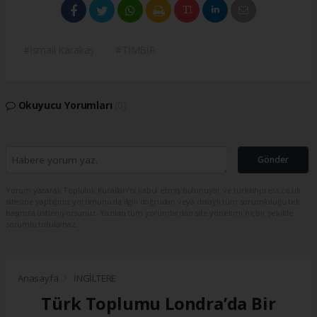
#İsmail Karakaş
#TİMBİR
Okuyucu Yorumları
(0)
Gönder
Yorum yazarak Topluluk Kuralları’nı kabul etmiş bulunuyor ve turkishpress.co.uk
sitesine yaptığınız yorumunuzla ilgili doğrudan veya dolaylı tüm sorumluluğu tek
başınıza üstleniyorsunuz. Yazılan tüm yorumlardan site yönetimi hiçbir şekilde
sorumlu tutulamaz.
Anasayfa
İNGİLTERE
Türk Toplumu Londra’da Bir