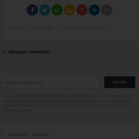
#ABD
#aşırı sıcak
#Massachusetts eyaleti
Okuyucu Yorumları
(0)
Gönder
Yorum yazarak Topluluk Kuralları’nı kabul etmiş bulunuyor ve turkishpress.co.uk
sitesine yaptığınız yorumunuzla ilgili doğrudan veya dolaylı tüm sorumluluğu tek
başınıza üstleniyorsunuz. Yazılan tüm yorumlardan site yönetimi hiçbir şekilde
sorumlu tutulamaz.
Anasayfa
GÜNDEM