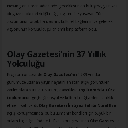
Newington Green adresinde gerçekleştirilen buluşma, yalnızca
bir gazete okur etkinliği değil; İngiltere’de yaşayan Türk
toplumunun ortak hafızasının, kültürel bağlarının ve gelecek
vizyonunun konuşulduğu anlamlı bir platform oldu.
Olay Gazetesi’nin 37 Yıllık
Yolculuğu
Program öncesinde
Olay Gazetesi
’nin 1989 yılından
günümüze uzanan yayın hayatını anlatan arşiv görüntüleri
katılımcılara sunuldu. Sunum, davetlilere
İngiltere
’deki
Türk
toplumu
nun geçirdiği sosyal ve kültürel değişimlere tanıklık
etme fırsatı verdi.
Olay Gazetesi İmtiyaz Sahibi Nural Ezel
,
açılış konuşmasında, bu buluşmanın kendileri için büyük bir
anlam taşıdığını ifade etti. Ezel, konuşmasında Olay Gazetesi ile