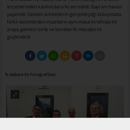
lezzetlerinden katılımcılara ikram edildi. Bayram havası
yaşanıldı. Samimi sohbetlerin gerçekleştiği buluşmada,
farklı kesimlerden insanların aynı masa etrafında bir
araya gelmesi birlik ve beraberlik mesajlarını
güçlendirdi.
Habere Ek Fotoğraf(lar)