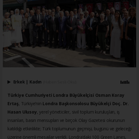
Erkek
|
Kadın
(Haberi Sesli Oku)
Türkiye Cumhuriyeti Londra Büyükelçisi Osman Koray
Ertaş
, Türkiye’nin
Londra Başkonsolosu Büyükelçi Doç. Dr.
Hasan Ulusoy
, yerel yöneticiler, sivil toplum kuruluşları, iş
insanları, basın mensupları ve birçok Olay Gazetesi okurunun
katıldığı etkinlikte; Türk toplumunun geçmişi, bugünü ve geleceği
üzerine önemli mesajlar verildi. Londra’daki 100 Green Lanes,