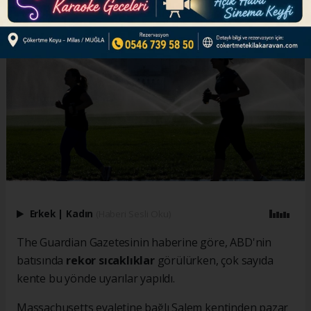
Erkek
|
Kadın
(Haberi Sesli Oku)
The Guardian Gazetesinin haberine göre, ABD'nin
batısında
rekor sıcaklıklar
görülürken, çok sayıda
kente bu yönde uyarılar yapıldı.
Massachusetts eyaletine bağlı Salem kentinden pazar