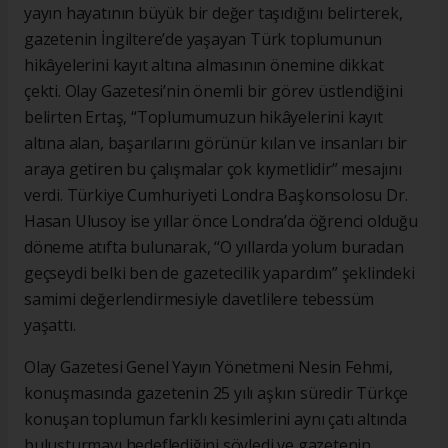
yayın hayatının büyük bir değer taşıdığını belirterek,
gazetenin İngiltere’de yaşayan Türk toplumunun
hikâyelerini kayıt altına almasının önemine dikkat
çekti. Olay Gazetesi’nin önemli bir görev üstlendiğini
belirten Ertaş, “Toplumumuzun hikâyelerini kayıt
altına alan, başarılarını görünür kılan ve insanları bir
araya getiren bu çalışmalar çok kıymetlidir” mesajını
verdi. Türkiye Cumhuriyeti Londra Başkonsolosu Dr.
Hasan Ulusoy ise yıllar önce Londra’da öğrenci olduğu
döneme atıfta bulunarak, “O yıllarda yolum buradan
geçseydi belki ben de gazetecilik yapardım” şeklindeki
samimi değerlendirmesiyle davetlilere tebessüm
yaşattı.
Olay Gazetesi Genel Yayın Yönetmeni Nesin Fehmi,
konuşmasında gazetenin 25 yılı aşkın süredir Türkçe
konuşan toplumun farklı kesimlerini aynı çatı altında
buluşturmayı hedeflediğini söyledi ve gazetenin