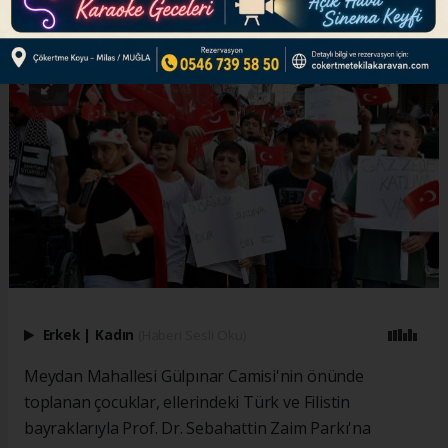
ABONE OL
Erkek
|
Kadın
(Haberi Sesli Oku)
Meydan Mahallesi Gülpınar Camisi'nin önünde
toplanan çocuklar, ellerindeki Türk ve Filistin
bayraklarıyla Prof. Dr. Sebahattin Zaim Parkı'na