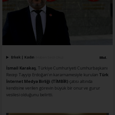
Erkek
|
Kadın
(Haberi Sesli Oku)
İsmail Karakaş
, Türkiye Cumhuriyeti Cumhurbaşkanı
Recep Tayyip Erdoğan'ın kararnamesiyle kurulan
Türk
İnternet Medya Birliği (TİMBİR)
çatısı altında
kendisine verilen görevin büyük bir onur ve gurur
vesilesi olduğunu belirtti.