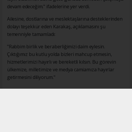
devam edeceğim." ifadelerine yer verdi.
Ailesine, dostlarına ve meslektaşlarına desteklerinden
dolayı teşekkür eden Karakaş, açıklamasını şu
temenniyle tamamladı:
"Rabbim birlik ve beraberliğimizi daim eylesin.
Çıktığımız bu kutlu yolda bizleri mahcup etmesin,
hizmetlerimizi hayırlı ve bereketli kılsın. Bu görevin
ülkemize, milletimize ve medya camiamıza hayırlar
getirmesini diliyorum."
#İsmail Karakaş
#TİMBİR