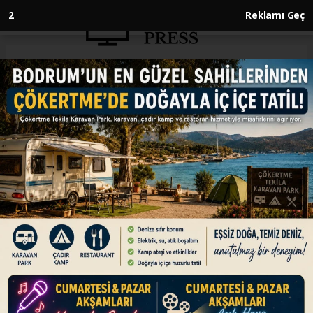
1
Reklamı Geç
Anasayfa
İSRAİL-FİLİSTİN
Adana'da çocuklardan
Gazze'deki yaşıtlarına destek
İSRAİL-FİLİSTİN
30.07.2024 - 13:58, Güncelleme: 30.07.2024 - 13:58
Adana'nın merkez Seyhan ilçesinde bir grup
çocuk, İsrail'in saldırılarını sürdürdüğü Gazze
Şeridi'nde hayatını kaybeden yaşıtlarına dikkati
çekmek için yürüyüş düzenledi.