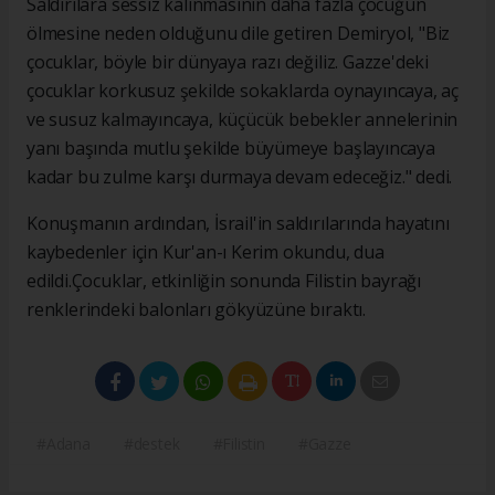
Saldırılara sessiz kalınmasının daha fazla çocuğun
ölmesine neden olduğunu dile getiren Demiryol, "Biz
çocuklar, böyle bir dünyaya razı değiliz. Gazze'deki
çocuklar korkusuz şekilde sokaklarda oynayıncaya, aç
ve susuz kalmayıncaya, küçücük bebekler annelerinin
yanı başında mutlu şekilde büyümeye başlayıncaya
kadar bu zulme karşı durmaya devam edeceğiz." dedi.
Konuşmanın ardından, İsrail'in saldırılarında hayatını
kaybedenler için Kur'an-ı Kerim okundu, dua
edildi.Çocuklar, etkinliğin sonunda Filistin bayrağı
renklerindeki balonları gökyüzüne bıraktı.
#Adana
#destek
#Filistin
#Gazze