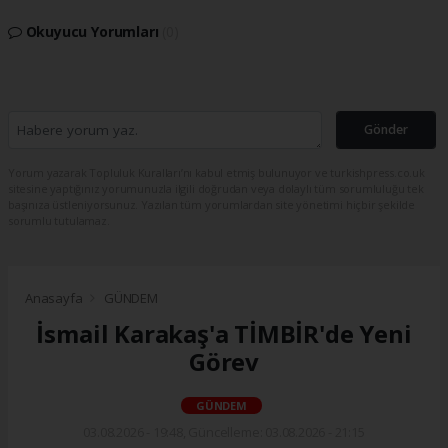
Okuyucu Yorumları
(0)
Gönder
Yorum yazarak Topluluk Kuralları’nı kabul etmiş bulunuyor ve turkishpress.co.uk
sitesine yaptığınız yorumunuzla ilgili doğrudan veya dolaylı tüm sorumluluğu tek
başınıza üstleniyorsunuz. Yazılan tüm yorumlardan site yönetimi hiçbir şekilde
sorumlu tutulamaz.
Anasayfa
GÜNDEM
İsmail Karakaş'a TİMBİR'de Yeni
Görev
GÜNDEM
03.08.2026 - 19:48, Güncelleme: 03.08.2026 - 21:15