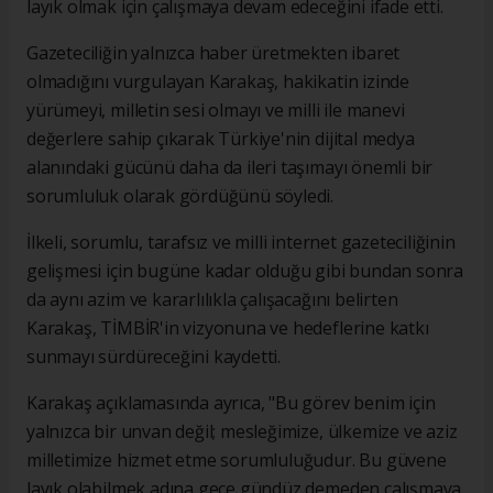
layık olmak için çalışmaya devam edeceğini ifade etti.
Gazeteciliğin yalnızca haber üretmekten ibaret
olmadığını vurgulayan Karakaş, hakikatin izinde
yürümeyi, milletin sesi olmayı ve milli ile manevi
değerlere sahip çıkarak Türkiye'nin dijital medya
alanındaki gücünü daha da ileri taşımayı önemli bir
sorumluluk olarak gördüğünü söyledi.
İlkeli, sorumlu, tarafsız ve milli internet gazeteciliğinin
gelişmesi için bugüne kadar olduğu gibi bundan sonra
da aynı azim ve kararlılıkla çalışacağını belirten
Karakaş, TİMBİR'in vizyonuna ve hedeflerine katkı
sunmayı sürdüreceğini kaydetti.
Karakaş açıklamasında ayrıca, "Bu görev benim için
yalnızca bir unvan değil; mesleğimize, ülkemize ve aziz
milletimize hizmet etme sorumluluğudur. Bu güvene
layık olabilmek adına gece gündüz demeden çalışmaya