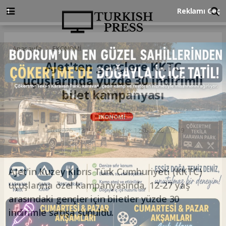
Anasayfa
EKONOMİ
AJet'ten gençlere KKTC
uçuşlarında yüzde 30 indirimli
bilet kampanyası
EKONOMİ
12.05.2026 - 12:19, Güncelleme: 12.05.2026 - 12:19
AJet'in Kuzey Kıbrıs Türk Cumhuriyeti (KKTC)
uçuşlarına özel kampanyasında, 12-27 yaş
arasındaki gençler için biletler yüzde 30
indirimle satışa sunuldu.