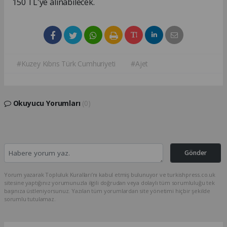
150 TL'ye alınabilecek.
#Kuzey Kıbrıs Türk Cumhuriyeti
#Ajet
Okuyucu Yorumları
(0)
Gönder
Yorum yazarak Topluluk Kuralları’nı kabul etmiş bulunuyor ve turkishpress.co.uk
sitesine yaptığınız yorumunuzla ilgili doğrudan veya dolaylı tüm sorumluluğu tek
başınıza üstleniyorsunuz. Yazılan tüm yorumlardan site yönetimi hiçbir şekilde
sorumlu tutulamaz.