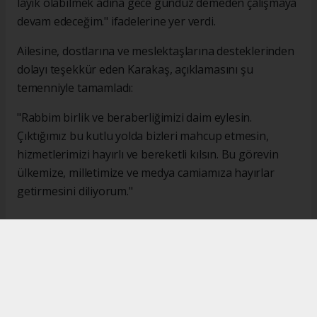
layık olabilmek adına gece gündüz demeden çalışmaya
devam edeceğim." ifadelerine yer verdi.
Ailesine, dostlarına ve meslektaşlarına desteklerinden
dolayı teşekkür eden Karakaş, açıklamasını şu
temenniyle tamamladı:
"Rabbim birlik ve beraberliğimizi daim eylesin.
Çıktığımız bu kutlu yolda bizleri mahcup etmesin,
hizmetlerimizi hayırlı ve bereketli kılsın. Bu görevin
ülkemize, milletimize ve medya camiamıza hayırlar
getirmesini diliyorum."
#İsmail Karakaş
#TİMBİR