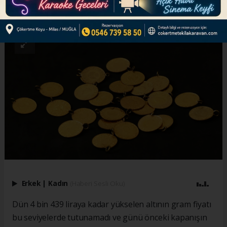
ABONE OL
Erkek
|
Kadın
(Haberi Sesli Oku)
Dün 4 bin 439 liraya kadar yükselen altının gram fiyatı
bu seviyelerde tutunamadı ve günü önceki kapanışın