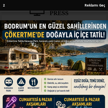
1
Reklamı Geç
Anasayfa
EKONOMİ
Altının gramı 4 bin 376 liradan
işlem görüyor
EKONOMİ
25.07.2025 - 09:58, Güncelleme: 25.07.2025 - 09:58
Altının gramı, güne düşüşle başlamasının
ardından 4 bin 376 liradan işlem görüyor. Çeyrek
altın 7 bin 330 liradan, cumhuriyet altını ise 29
bin 569 liradan satılıyor