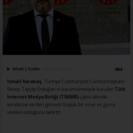
Erkek
|
Kadın
(Haberi Sesli Oku)
İsmail Karakaş
, Türkiye Cumhuriyeti Cumhurbaşkanı
Recep Tayyip Erdoğan'ın kararnamesiyle kurulan
Türk
İnternet Medya Birliği (TİMBİR)
çatısı altında
kendisine verilen görevin büyük bir onur ve gurur
vesilesi olduğunu belirtti.