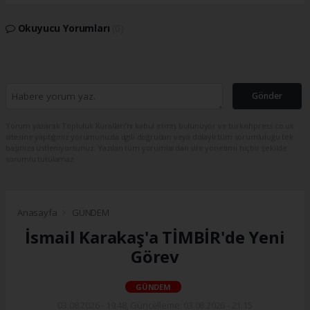
Okuyucu Yorumları
(0)
Gönder
Yorum yazarak Topluluk Kuralları’nı kabul etmiş bulunuyor ve turkishpress.co.uk
sitesine yaptığınız yorumunuzla ilgili doğrudan veya dolaylı tüm sorumluluğu tek
başınıza üstleniyorsunuz. Yazılan tüm yorumlardan site yönetimi hiçbir şekilde
sorumlu tutulamaz.
Anasayfa
GÜNDEM
İsmail Karakaş'a TİMBİR'de Yeni
Görev
GÜNDEM
03.08.2026 - 19:48, Güncelleme: 03.08.2026 - 21:15