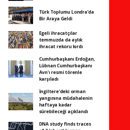
Türk Toplumu Londra’da
Bir Araya Geldi
Egeli ihracatçılar
temmuzda da aylık
ihracat rekoru kırdı
Cumhurbaşkanı Erdoğan,
Lübnan Cumhurbaşkanı
Avn'ı resmi törenle
karşıladı
İngiltere'deki orman
yangınına müdahalenin
haftaya kadar
sürebileceği açıklandı
DNA study finds traces