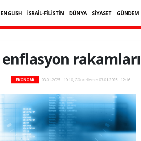
ENGLISH
İSRAİL-FİLİSTİN
DÜNYA
SİYASET
GÜNDEM
IK
TEKNOLOJİ
ı enflasyon rakamları
03.01.2025 - 10:10, Güncelleme: 03.01.2025 - 12:16
EKONOMİ