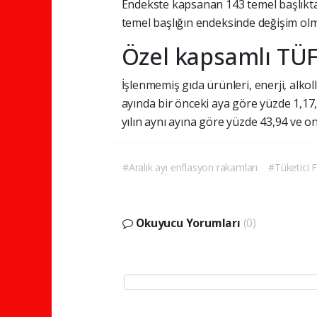
Endekste
kapsanan
143
temel
başlıkt
temel
başlığın
endeksinde
değişim
olm
Özel
kapsamlı
TÜ
İşlenmemiş
gıda
ürünleri,
enerji,
alkol
ayında
bir
önceki
aya
göre
yüzde
1,17
yılın
aynı
ayına
göre
yüzde
43,94
ve
o
#Aralık ayı enflasyon rakamları
#Tüketici F
Okuyucu Yorumları
(0)