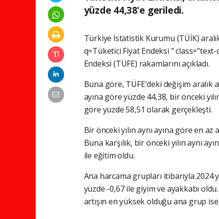
yüzde 44,38'e geriledi.
Türkiye
İstatistik
Kurumu
(TÜİK)
aral
q=Tüketici
Fiyat
Endeksi
"
class="text
Endeksi
(TÜFE)
rakamlarını
açıkladı.
Buna
göre,
TÜFE'deki
değişim
aralık
a
ayına
göre
yüzde
44,38,
bir
önceki
yıl
göre
yüzde
58,51
olarak
gerçekleşti.
Bir
önceki
yılın
aynı
ayına
göre
en
az
a
Buna
karşılık,
bir
önceki
yılın
aynı
ayı
ile
eğitim
oldu.
Ana
harcama
grupları
itibarıyla
2024
y
yüzde
-0,67
ile
giyim
ve
ayakkabı
oldu
artışın
en
yüksek
olduğu
ana
grup
is