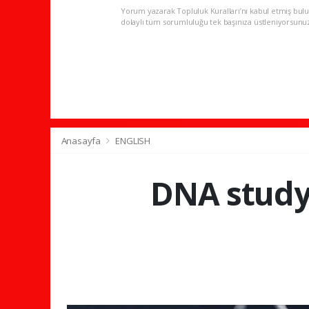
Yorum yazarak Topluluk Kuralları’nı kabul etmiş bulu
dolaylı tüm sorumluluğu tek başınıza üstleniyorsunu
Anasayfa
ENGLISH
DNA study 