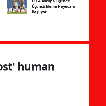
UEFA Avrupa Ligi’nde
Üçüncü Eleme Heyecanı
Başlıyor
host' human