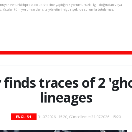
nuyor ve turkishpress.co.uk sitesine yaptığınız yorumunuzla ilgili doğrudan veya
z. Yazılan tüm yorumlardan site yönetimi hiçbir şekilde sorumlu tutulamaz.
finds traces of 2 'g
lineages
31.07.2026 - 15:20, Güncelleme: 31.07.2026 - 15:20
ENGLISH