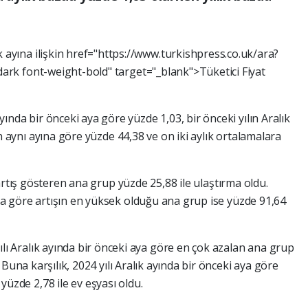
ık
ayına
ilişkin
href="https://www.turkishpress.co.uk/ara?
-dark
font-weight-bold"
target="_blank">Tüketici
Fiyat
yında
bir
önceki
aya
göre
yüzde
1,03,
bir
önceki
yılın
Aralık
ın
aynı
ayına
göre
yüzde
44,38
ve
on
iki
aylık
ortalamalara
rtış
gösteren
ana
grup
yüzde
25,88
ile
ulaştırma
oldu.
na
göre
artışın
en
yüksek
olduğu
ana
grup
ise
yüzde
91,64
ılı
Aralık
ayında
bir
önceki
aya
göre
en
çok
azalan
ana
grup
.
Buna
karşılık,
2024
yılı
Aralık
ayında
bir
önceki
aya
göre
e
yüzde
2,78
ile
ev
eşyası
oldu.