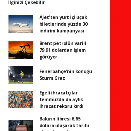
İlginizi Çekebilir
AJet'ten yurt içi uçak
biletlerinde yüzde 30
indirim kampanyası
Brent petrolün varili
79,91 dolardan işlem
görüyor
Fenerbahçe'nin konuğu
Sturm Graz
Egeli ihracatçılar
temmuzda da aylık
ihracat rekoru kırdı
Bakırın libresi 6,65
dolara ulaşarak tarihi