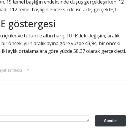
an,
19
temel
başlığın
endeksinde
düşüş
gerçekleşirken,
12
adı.
112
temel
başlığın
endeksinde
ise
artış
gerçekleşti.
FE
göstergesi
lü
içkiler
ve
tütün
ile
altın
hariç
TÜFE'deki
değişim,
aralık
,
bir
önceki
yılın
aralık
ayına
göre
yüzde
43,94,
bir
önceki
n
iki
aylık
ortalamalara
göre
yüzde
58,37
olarak
gerçekleşti.
iyat Endeksi
#
Gönder