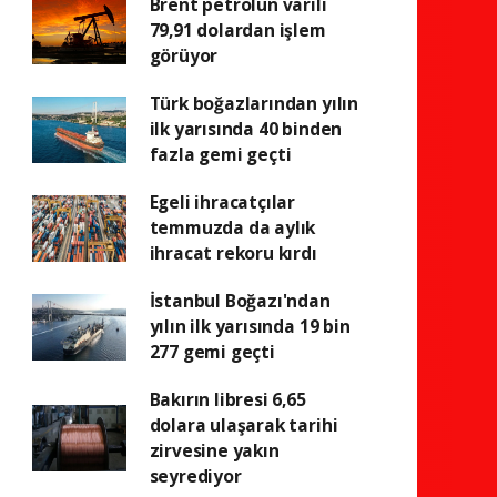
Brent petrolün varili
79,91 dolardan işlem
görüyor
Türk boğazlarından yılın
ilk yarısında 40 binden
fazla gemi geçti
Egeli ihracatçılar
temmuzda da aylık
ihracat rekoru kırdı
İstanbul Boğazı'ndan
yılın ilk yarısında 19 bin
277 gemi geçti
Bakırın libresi 6,65
dolara ulaşarak tarihi
zirvesine yakın
seyrediyor