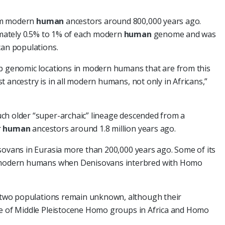
om modern
human
ancestors around 800,000 years ago.
mately 0.5% to 1% of each modern
human
genome and was
can populations.
ap genomic locations in modern humans that are from this
 ancestry is in all modern humans, not only in Africans,”
ch older “super-archaic” lineage descended from a
r
human
ancestors around 1.8 million years ago.
sovans in Eurasia more than 200,000 years ago. Some of its
to modern humans when Denisovans interbred with Homo
he two populations remain unknown, although their
se of Middle Pleistocene Homo groups in Africa and Homo