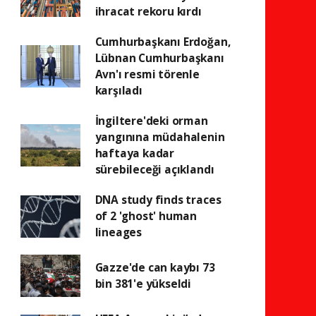
ihracat rekoru kırdı
Cumhurbaşkanı Erdoğan,
Lübnan Cumhurbaşkanı
Avn'ı resmi törenle
karşıladı
İngiltere'deki orman
yangınına müdahalenin
haftaya kadar
sürebileceği açıklandı
DNA study finds traces
of 2 'ghost' human
lineages
Gazze'de can kaybı 73
bin 381'e yükseldi