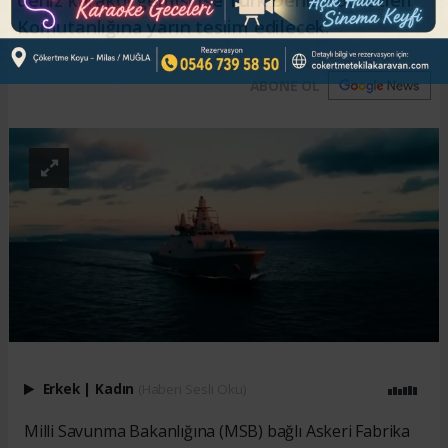
Komutanlığına yarın teslim edilecek.
ABONE OL
Erkek
|
Kadın
(Haberi Sesli Oku)
Milli Savunma Bakanlığına (MSB) bağlı Askeri Fabrika