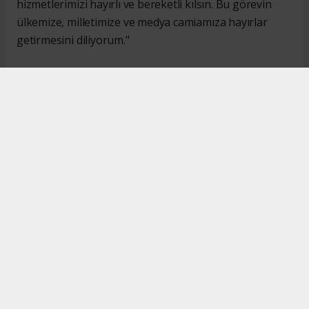
hizmetlerimizi hayırlı ve bereketli kılsın. Bu görevin
ülkemize, milletimize ve medya camiamıza hayırlar
getirmesini diliyorum."
#İsmail Karakaş
#TİMBİR
Okuyucu Yorumları
(0)
Gönder
Yorum yazarak Topluluk Kuralları’nı kabul etmiş bulunuyor ve turkishpress.co.uk
sitesine yaptığınız yorumunuzla ilgili doğrudan veya dolaylı tüm sorumluluğu tek
başınıza üstleniyorsunuz. Yazılan tüm yorumlardan site yönetimi hiçbir şekilde
sorumlu tutulamaz.