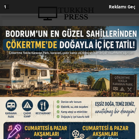
Anasayfa
GÜNDEM
ASFAT'tan Türk ve Romanya
Deniz Kuvvetlerine çifte
teslimat
GÜNDEM
19.06.2026 - 14:30, Güncelleme: 19.06.2026 - 14:30
ASFAT ana yükleniciliğinde, İstanbul Tersanesi
Komutanlığı tarafından inşa edilen
Contraamiral Roman korveti Romanya Deniz
Kuvvetleri Komutanlığına, TCG Koçhisar açık
deniz karakol gemisi ise Türk Deniz Kuvvetleri