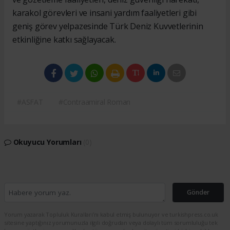
karakol görevleri ve insani yardım faaliyetleri gibi
geniş görev yelpazesinde Türk Deniz Kuvvetlerinin
etkinliğine katkı sağlayacak.
#ASFAT
#Contraamiral Roman
Okuyucu Yorumları
(0)
Gönder
Yorum yazarak Topluluk Kuralları’nı kabul etmiş bulunuyor ve turkishpress.co.uk
sitesine yaptığınız yorumunuzla ilgili doğrudan veya dolaylı tüm sorumluluğu tek