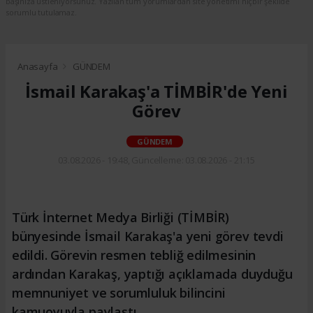
başınıza üstleniyorsunuz. Yazılan tüm yorumlardan site yönetimi hiçbir şekilde
sorumlu tutulamaz.
Anasayfa
GÜNDEM
İsmail Karakaş'a TİMBİR'de Yeni
Görev
GÜNDEM
03.08.2026 - 19:48, Güncelleme: 03.08.2026 - 21:15
Türk İnternet Medya Birliği (TİMBİR)
bünyesinde İsmail Karakaş'a yeni görev tevdi
edildi. Görevin resmen tebliğ edilmesinin
ardından Karakaş, yaptığı açıklamada duyduğu
memnuniyet ve sorumluluk bilincini
kamuoyuyla paylaştı.