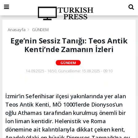
Anasayfa
GÜNDEM
Ege’nin Sessiz Tanığı: Teos Antik
Kenti’nde Zamanın İzleri
GÜNDEM
14.09.2025 - 16:50, Güncelleme: 15.09.2025 - 09:10
İzmir’in Seferihisar ilçesi yakınlarında yer alan
Teos Antik Kenti, MÖ 1000’lerde Dionysos’un
oğlu Athamas tarafından kurulmuş önemli bir
İon liman kentidir. Helenistik ve Roma
dönemine ait kalıntılarıyla dikkat çeken kent,
Anadolu’daki en büyük Dionysos Tapınağı’na ev