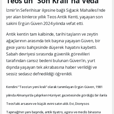
Teos’un “Son Kralı”na Veda
İzmir’in Seferihisar ilçesine bağlı Sığacık Mahallesi’nde
yer alan binlerce yıllık Teos Antik Kenti, yaşayan son
sakini Ergün Güven 2024 yılında vefat etti.
Antik kentin tam kalbinde, tarihi taşların ve zeytin
ağaçlarının arasında tek başına yaşayan Güven, bir
gece yarısı bahçesinde düşerek hayatını kaybetti.
Sabah devriyesi sırasında güvenlik görevlileri
tarafından cansız bedeni bulunan Güven’in, yurt
dışında yaşayan tek akrabasına haber verildiği ve
sessiz sedasız defnedildiği öğrenildi.
Kendini “Teos’un yeni kralı” olarak tanımlayan Ergün Güven, 1981
yılında Almanya’da çalışırken Hürriyet gazetesinde gördüğü bir ilanla
Teos’taki arsasını ve küçük evini satın aldı. Evi, Dionysos
Tapınağı’nın yanı başında, antik tiyatro, agora ve meclis binasına