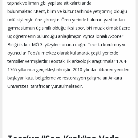
tapınak ve liman gibi yapılara ait kalıntılar da
bulunmaktadır.Kent, bilim ve kültür tarihinde yetiştirmiş olduğu
ünlü kişileriyle öne çıkmıştır. Ören yerinde bulunan yazıtlardan
gymnasiumun üç sınıflı olduğu; ikisi spor, biri müzik olmak üzere
üç öğretmenin bulunduğu anlaşılmıştır. Ayrıca İonialı Aktörler
Birliği ilk kez MÖ 3. yüzyılın sonuna doğru Teos’ta kurulmuş ve
oyuncular Teos’u merkez olarak kullanarak çeşitli yerlerde
temsiller vermişlerdir.Teos’taki ilk arkeolojik araştırmalar 1764-
1765 yıllarında gerçekleştirilmiştir. 2010 yılından itibaren yeniden
başlayan kazı, belgeleme ve restorasyon çalışmaları Ankara
Üniversitesi tarafından yürütülmektedir.