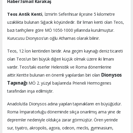
Haber:İsmail Karakaş
Teos Antik Kenti
, İzmir’in Seferihisar ilçesine 5 kilometre
uzaklıkta bulunan Sığacık köyündedir. Bir liman kenti olan Teos,
bazı tarihçilere göre MÖ 1050-1000 yıllarında kurulmuştur.
Kurucusu Dionysos’un oğlu Athamas olarak bilinir.
Teos, 12 İon kentinden biridir. Ana geçim kaynağı deniz ticareti
olan Teos’un biri büyük diğeri küçük olmak üzere iki limanı
vardır. Teos’taki eserler Helenistik ve Roma dönemlerine
Dionysos
aittir.Kentte bulunan en önemli yapılardan biri olan
Tapınağı
MÖ 2. yüzyıl başlarında Prieneli Hermogenes
tarafından inşa edilmiştir.
Anadolu’da Dionysos adına yapılan tapınakların en büyüğüdür.
Roma İmparatorluğu döneminde sıkça onarılmış ama yine de
depremler nedeniyle oldukça zarar görmüştür. Ören yerinde
sur, tiyatro, akropolis, agora, odeon, meclis, gymnasium,