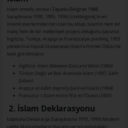
Islam između Istoka i Zapada (Belgrad 1988;
Saraybosna 1990, 1995, 1996) İzzetbegoviç’in en
önemli eserlerinden biri olan bu kitap, İslam’ın hem bir
inanç hem de bir medeniyet projesi olduğunu savunur.
İngilizce, Türkçe, Arapça ve Fransızca’ya çevrilmiş; 1993
yılında Kral Faysal Uluslararası İslam’a Hizmet Ödülü’ne
layık görülmüştür.
İngilizce: Islam Between East and West (1984)
Türkçe: Doğu ve Batı Arasında İslam (1987, Salih
Şaban)
Arapça: el-İslâm beyne’ş-Şark ve’l-Garb (1994)
Fransızca: L’Islam entre l’Est et l’Ouest (2003)
2. İslam Deklarasyonu
Islamska Deklaracija (Saraybosna 1970, 1990) Modern
çağda Müslümanların durumu ve sorumlulukları