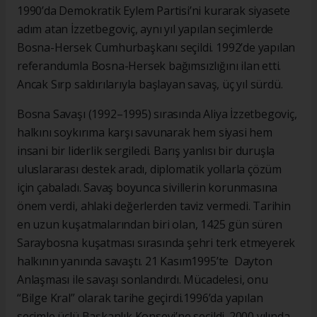
1990’da Demokratik Eylem Partisi’ni kurarak siyasete
adım atan İzzetbegoviç, aynı yıl yapılan seçimlerde
Bosna-Hersek Cumhurbaşkanı seçildi. 1992’de yapılan
referandumla Bosna-Hersek bağımsızlığını ilan etti.
Ancak Sırp saldırılarıyla başlayan savaş, üç yıl sürdü.
Bosna Savaşı (1992–1995) sırasında Aliya İzzetbegoviç,
halkını soykırıma karşı savunarak hem siyasi hem
insani bir liderlik sergiledi. Barış yanlısı bir duruşla
uluslararası destek aradı, diplomatik yollarla çözüm
için çabaladı. Savaş boyunca sivillerin korunmasına
önem verdi, ahlaki değerlerden taviz vermedi. Tarihin
en uzun kuşatmalarından biri olan, 1425 gün süren
Saraybosna kuşatması sırasında şehri terk etmeyerek
halkının yanında savaştı. 21 Kasım1995’te Dayton
Anlaşması ile savaşı sonlandırdı. Mücadelesi, onu
“Bilge Kral” olarak tarihe geçirdi.1996’da yapılan
seçimle üçlü Başkanlık Konseyi’ne seçildi. 2000 yılında