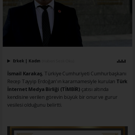
Erkek
|
Kadın
(Haberi Sesli Oku)
İsmail Karakaş
, Türkiye Cumhuriyeti Cumhurbaşkanı
Recep Tayyip Erdoğan'ın kararnamesiyle kurulan
Türk
İnternet Medya Birliği (TİMBİR)
çatısı altında
kendisine verilen görevin büyük bir onur ve gurur
vesilesi olduğunu belirtti.