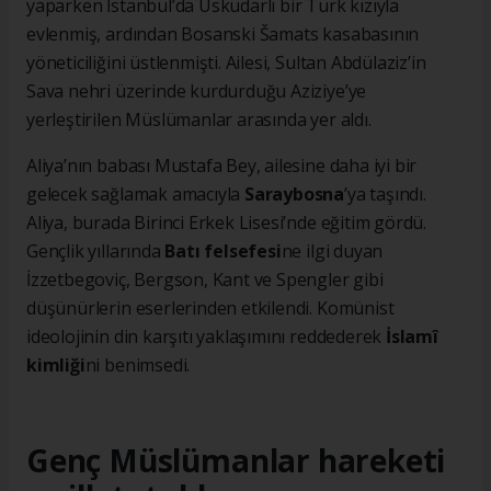
yaparken İstanbul’da Üsküdarlı bir Türk kızıyla
evlenmiş, ardından Bosanski Šamats kasabasının
yöneticiliğini üstlenmişti. Ailesi, Sultan Abdülaziz’in
Sava nehri üzerinde kurdurduğu Aziziye’ye
yerleştirilen Müslümanlar arasında yer aldı.
Aliya’nın babası Mustafa Bey, ailesine daha iyi bir
gelecek sağlamak amacıyla
Saraybosna
’ya taşındı.
Aliya, burada Birinci Erkek Lisesi’nde eğitim gördü.
Gençlik yıllarında
Batı felsefesi
ne ilgi duyan
İzzetbegoviç, Bergson, Kant ve Spengler gibi
düşünürlerin eserlerinden etkilendi. Komünist
ideolojinin din karşıtı yaklaşımını reddederek
İslamî
kimliği
ni benimsedi.
Genç Müslümanlar hareketi