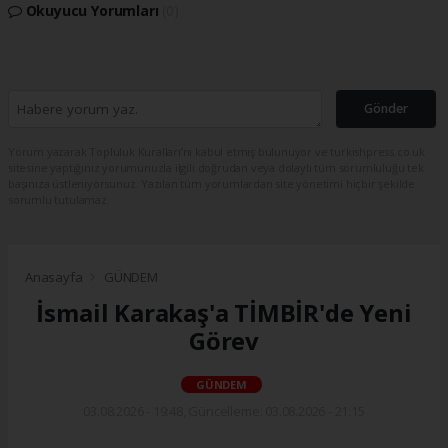
Okuyucu Yorumları
(0)
Gönder
Yorum yazarak Topluluk Kuralları’nı kabul etmiş bulunuyor ve turkishpress.co.uk
sitesine yaptığınız yorumunuzla ilgili doğrudan veya dolaylı tüm sorumluluğu tek
başınıza üstleniyorsunuz. Yazılan tüm yorumlardan site yönetimi hiçbir şekilde
sorumlu tutulamaz.
Anasayfa
GÜNDEM
İsmail Karakaş'a TİMBİR'de Yeni
Görev
GÜNDEM
03.08.2026 - 19:48, Güncelleme: 03.08.2026 - 21:15