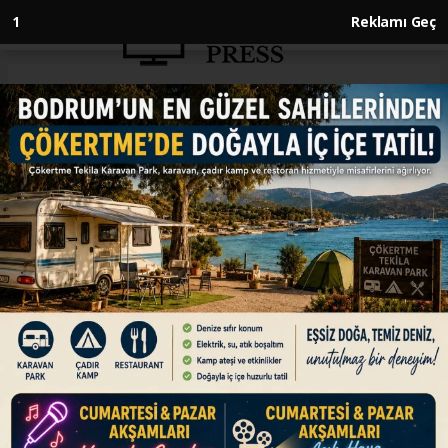
Anasayfa
İNGİLTERE
Elon Musk'ın aşırı sağa destek
paylaşımları bu görüşleri
meşrulaştırıyor
İNGİLTERE
16.01.2025 - 13:41, Güncelleme: 16.01.2025 - 13:41
Sosyal medya platformu X'in sahibi Musk'ın
İngiltere'yi hedef alan ve aşırı sağa destek
veren paylaşımlarını değerlendiren İngiliz
akademisyen Dennis, aşırı sağa destek veren
paylaşımların, bu düşünceye ait ifadeleri