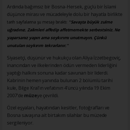
Ardında bağımsız bir Bosna-Hersek, güçlü bir İslami
düşünce mirası ve mücadeleyle dolu bir hayatla birlikte
tarih sayfalarına şu mesajı bıraktı:
''Savaşta büyük zulme
uğradınız. Zalimleri affedip affetmemekte serbestsiniz. Ne
yaparsanız yapın ama soykırımı unutmayın. Çünkü
unutulan soykırım tekrarlanır.''
Siyasetçi, düşünür ve hukukçu olan Aliya İzzetbegoviç,
inancından ve ilkelerinden ödün vermeden liderliğini
yaptığı halkını sonuna kadar savunan bir liderdi.
Kabrinin hemen yanında bulunan 2 bölümlü tarihi
kule, Bilge Kral’ın vefatının 4’üncü yılında 19 Ekim
2007’de
müze
ye çevrildi.
Özel eşyaları, hayatından kesitler, fotoğrafları ve
Bosna savaşına ait birtakım silahlar bu müzede
sergileniyor.