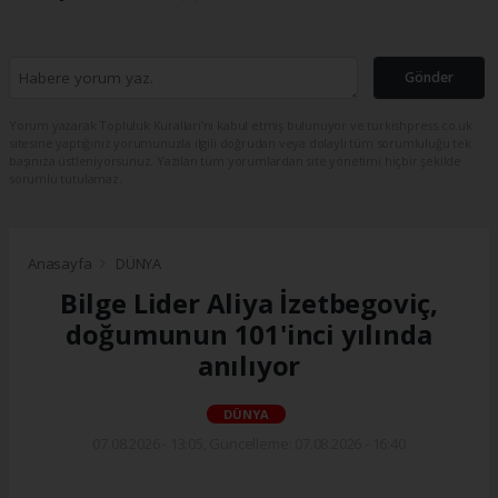
Gönder
Yorum yazarak Topluluk Kuralları’nı kabul etmiş bulunuyor ve turkishpress.co.uk
sitesine yaptığınız yorumunuzla ilgili doğrudan veya dolaylı tüm sorumluluğu tek
başınıza üstleniyorsunuz. Yazılan tüm yorumlardan site yönetimi hiçbir şekilde
sorumlu tutulamaz.
Anasayfa
DÜNYA
Bilge Lider Aliya İzetbegoviç,
doğumunun 101'inci yılında
anılıyor
DÜNYA
07.08.2026 - 13:05, Güncelleme: 07.08.2026 - 16:40