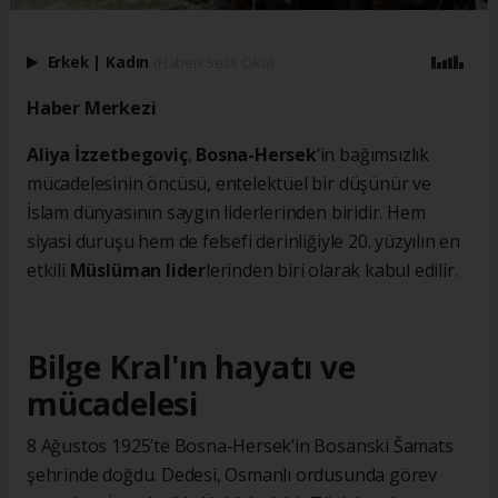
Erkek
|
Kadın
(Haberi Sesli Oku)
Haber Merkezi
Aliya İzzetbegoviç
,
Bosna-Hersek
’in bağımsızlık
mücadelesinin öncüsü, entelektüel bir düşünür ve
İslam dünyasının saygın liderlerinden biridir. Hem
siyasi duruşu hem de felsefi derinliğiyle 20. yüzyılın en
etkili
Müslüman lider
lerinden biri olarak kabul edilir.
Bilge Kral'ın hayatı ve
mücadelesi
8 Ağustos 1925’te Bosna-Hersek’in Bosanski Šamats
şehrinde doğdu. Dedesi, Osmanlı ordusunda görev