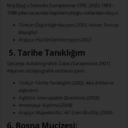
Moj Bjeg u Slobodu (Saraybosna 1999, 2005) 1983–
1988 yılları arasında hapiste tuttuğu notlardan oluşur.
Türkçe: Özgürlüğe Kaçışım (2005, Hasan Tuncay
Başoğlu)
Arapça: Hürûbî ile’l-Hürriyye (2002)
5. Tarihe Tanıklığım
Sjećanja: Autobiografski Zapis (Saraybosna 2001)
Aliya’nın otobiyografik notlarını içerir.
Türkçe: Tarihe Tanıklığım (2003, Alev Erkilet ve
diğerleri)
İngilizce: Inescapable Questions (2003)
Arnavutça: Kujtime (2008)
Arapça: Müẕekkirâtü ʿAlî ʿİzzet Bîcûfîtiş (2009)
6. Bosna Mucizesi: