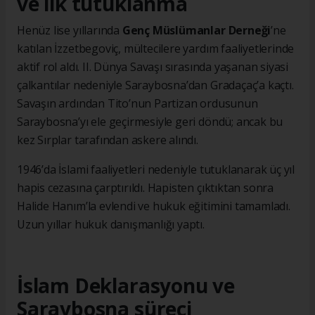
ve ilk tutuklanma
Henüz lise yıllarında
Genç Müslümanlar Derneği
’ne
katılan İzzetbegoviç, mültecilere yardım faaliyetlerinde
aktif rol aldı. II. Dünya Savaşı sırasında yaşanan siyasi
çalkantılar nedeniyle Saraybosna’dan Gradaçaç’a kaçtı.
Savaşın ardından Tito’nun Partizan ordusunun
Saraybosna’yı ele geçirmesiyle geri döndü; ancak bu
kez Sırplar tarafından askere alındı.
1946’da İslami faaliyetleri nedeniyle tutuklanarak üç yıl
hapis cezasına çarptırıldı. Hapisten çıktıktan sonra
Halide Hanım’la evlendi ve hukuk eğitimini tamamladı.
Uzun yıllar hukuk danışmanlığı yaptı.
İslam Deklarasyonu ve
Saraybosna süreci