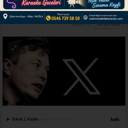
meşrulaştırdığını söyledi.
ABONE OL
Erkek
|
Kadın
(Haberi Sesli Oku)