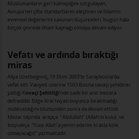
Müslümanların geri kalmışlığını sorgulayan,
Avrupa’nın çifte standartlarını eleştiren ve İslam’ın
evrensel değerlerini savunan düşünceleri, bugün hala
birçok çevrede ilham kaynağı olmaya devam ediyor.
Vefatı ve ardında bıraktığı
miras
Aliya İzzetbegoviç, 19 Ekim 2003’te Saraybosna’da
vefat etti. Vasiyeti üzerine 1503 Bosna savaşı şehidinin
yattığı K
ovaçi Şehitliği
’nde sade bir anıt mezara
defnedildi. Bilge Kral hayatı boyunca bırakmadığı
mütevazılığını ölümünden sonra da devam ettirdi.
Mezar taşında arapça ''Abdullah'' (Allah’ın kulu) ve
boşnakça "Yüce Allah'a yemin ederim ki asla köle
olmayacağız" yazmaktadır.