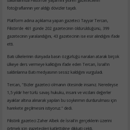
saldırılarında Filistin'de yaşamını yitiren gazetecilerin
fotoğraflarının yer aldığı dövizler taşıdı.
Platform adına açıklama yapan gazeteci Tayyar Tercan,
Filistin'de 461 günde 202 gazetecinin öldürüldüğünü, 399
gazetecinin yaralandığını, 43 gazetecinin ise esir alındığını ifade
etti.
Batı ülkelerinin dünyada basın özgürlüğü naraları atarak birçok
ülkeye ders vermeye kalktığını ifade eden Tercan, İsrail'in
saldırılarına Batı medyasının sessiz kaldığını vurguladı.
Tercan, "Bizler gazeteci olmanın ötesinde insanız. Neredeyse
1,5 yıldır her türlü savaş hukuku, insani ve vicdani değerler
ayaklar altına alınarak yapılan bu soykırımın durdurulması için
harekete geçilmesini istiyoruz." dedi.
Filistinli gazeteci Zaher Albek de İsrail'in gerçeklerin üzerini
örtmek için gazetecileri katlettiğine dikkati çekti.