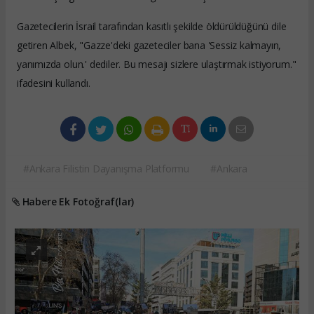
Gazetecilerin İsrail tarafından kasıtlı şekilde öldürüldüğünü dile
getiren Albek, "Gazze'deki gazeteciler bana 'Sessiz kalmayın,
yanımızda olun.' dediler. Bu mesajı sizlere ulaştırmak istiyorum."
ifadesini kullandı.
#Ankara Filistin Dayanışma Platformu
#Ankara
Habere Ek Fotoğraf(lar)