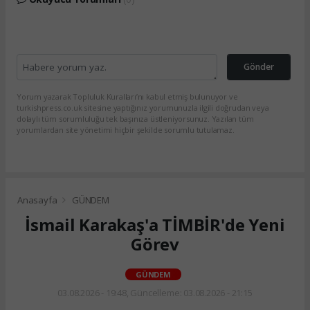
Gönder
Yorum yazarak Topluluk Kuralları’nı kabul etmiş bulunuyor ve
turkishpress.co.uk sitesine yaptığınız yorumunuzla ilgili doğrudan veya
dolaylı tüm sorumluluğu tek başınıza üstleniyorsunuz. Yazılan tüm
yorumlardan site yönetimi hiçbir şekilde sorumlu tutulamaz.
Anasayfa
GÜNDEM
İsmail Karakaş'a TİMBİR'de Yeni
Görev
GÜNDEM
03.08.2026 - 19:48, Güncelleme: 03.08.2026 - 21:15