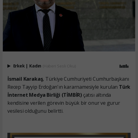
Erkek
|
Kadın
(Haberi Sesli Oku)
İsmail Karakaş
, Türkiye Cumhuriyeti Cumhurbaşkanı
Recep Tayyip Erdoğan'ın kararnamesiyle kurulan
Türk
İnternet Medya Birliği (TİMBİR)
çatısı altında
kendisine verilen görevin büyük bir onur ve gurur
vesilesi olduğunu belirtti.