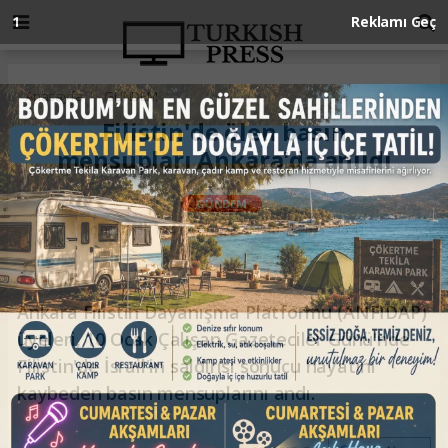
Anasayfa
GÜNDEM
Filistin'de ölen basın
mensupları Ankara'da anıldı
GÜNDEM
10.01.2025 - 16:41, Güncelleme: 10.01.2025 - 16:41
Ankara Filistin Dayanışma Platformu (ANFİDAP)
üyeleri, 10 Ocak Çalışan Gazeteciler Günü'nde
Filistin'de İsrail'in saldırısı sonucu hayatını
kaybeden basın mensuplarını andı.