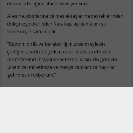
devam edeceğim." ifadelerine yer verdi.
Ailesine, dostlarına ve meslektaşlarına desteklerinden
dolayı teşekkür eden Karakaş, açıklamasını şu
temenniyle tamamladı:
"Rabbim birlik ve beraberliğimizi daim eylesin.
Çıktığımız bu kutlu yolda bizleri mahcup etmesin,
hizmetlerimizi hayırlı ve bereketli kılsın. Bu görevin
ülkemize, milletimize ve medya camiamıza hayırlar
getirmesini diliyorum."
#İsmail Karakaş
#TİMBİR