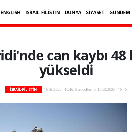
ENGLISH
İSRAİL-FİLİSTİN
DÜNYA
SİYASET
GÜNDEM
IK
TEKNOLOJİ
idi'nde can kaybı 48 
yükseldi
16.03.2025 - 16:46, Güncelleme: 16.03.2025 - 16:46
İSRAİL-FİLİSTİN