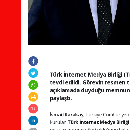
Türk İnternet Medya Birliği (
tevdi edildi. Görevin resmen t
açıklamada duyduğu memnuniy
paylaştı.
İsmail Karakaş
, Türkiye Cumhuriyet
kurulan
Türk İnternet Medya Birliğ
onur ve gurur vesilesi olduğunu belirtt