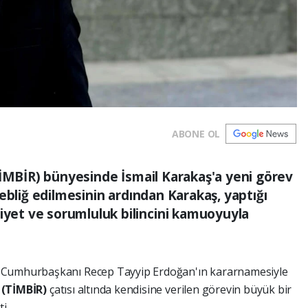
ABONE OL
TİMBİR) bünyesinde İsmail Karakaş'a yeni görev
ebliğ edilmesinin ardından Karakaş, yaptığı
et ve sorumluluk bilincini kamuoyuyla
i Cumhurbaşkanı Recep Tayyip Erdoğan'ın kararnamesiyle
i (TİMBİR)
çatısı altında kendisine verilen görevin büyük bir
i.