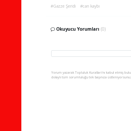
#Gazze Şeridi
#can kaybı
Okuyucu Yorumları
(0)
Yorum yazarak Topluluk Kuralları’nı kabul etmiş bulu
dolaylı tüm sorumluluğu tek başınıza üstleniyorsunu