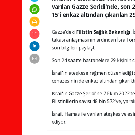
varılan Gazze Şeridi'nde, son 24
15'i enkaz altından çıkarılan 29
Gazze'deki
Filistin Sağlık Bakanlığı
, 
takası anlaşmasının ardından İsrail ord
son bilgileri paylaştı.
Son 24 saatte hastanelere 29 kişinin can
İsrail'in ateşkese rağmen düzenlediği sa
cenazesinin de enkaz altından çıkarıldığı
İsrail'in Gazze Şeridi'ne 7 Ekim 2023't
Filistinlilerin sayısı 48 bin 572'ye, yaral
İsrail, Hamas ile varılan ateşkes ve es
ediyor.