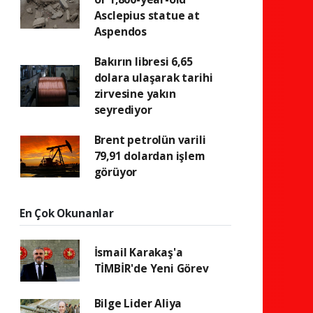
Asclepius statue at
Aspendos
Bakırın libresi 6,65
dolara ulaşarak tarihi
zirvesine yakın
seyrediyor
Brent petrolün varili
79,91 dolardan işlem
görüyor
En Çok Okunanlar
İsmail Karakaş'a
TİMBİR'de Yeni Görev
Bilge Lider Aliya