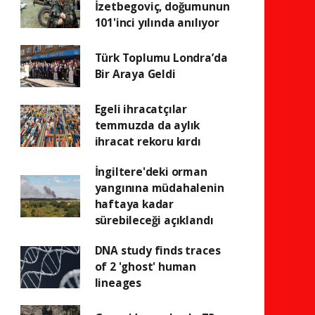
İzetbegoviç, doğumunun
101'inci yılında anılıyor
Türk Toplumu Londra’da
Bir Araya Geldi
Egeli ihracatçılar
temmuzda da aylık
ihracat rekoru kırdı
İngiltere'deki orman
yangınına müdahalenin
haftaya kadar
sürebileceği açıklandı
DNA study finds traces
of 2 'ghost' human
lineages