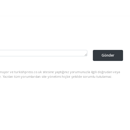
Gönder
nuyor ve turkishpress.co.uk sitesine yaptığınız yorumunuzla ilgili doğrudan veya
z. Yazılan tüm yorumlardan site yönetimi hiçbir şekilde sorumlu tutulamaz.