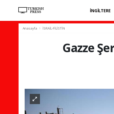
İNGİLTERE
SPOR
SAĞL
Anasayfa
İSRAİL-FİLİSTİN
Gazze Şer