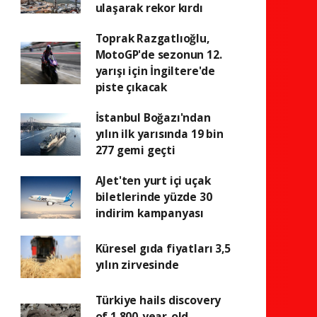
ulaşarak rekor kırdı
Toprak Razgatlıoğlu,
MotoGP'de sezonun 12.
yarışı için İngiltere'de
piste çıkacak
İstanbul Boğazı'ndan
yılın ilk yarısında 19 bin
277 gemi geçti
AJet'ten yurt içi uçak
biletlerinde yüzde 30
indirim kampanyası
Küresel gıda fiyatları 3,5
yılın zirvesinde
Türkiye hails discovery
of 1,800-year-old