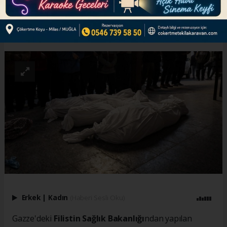
ABONE OL
Erkek
|
Kadın
(Haberi Sesli Oku)
Gazze'deki
Filistin Sağlık Bakanlığı
ndan yapılan