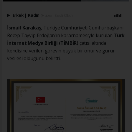
Erkek
|
Kadın
(Haberi Sesli Oku)
İsmail Karakaş
, Türkiye Cumhuriyeti Cumhurbaşkanı
Recep Tayyip Erdoğan'ın kararnamesiyle kurulan
Türk
İnternet Medya Birliği (TİMBİR)
çatısı altında
kendisine verilen görevin büyük bir onur ve gurur
vesilesi olduğunu belirtti.