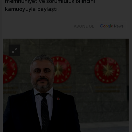
memnuniyet ve sorumluluk bilincini
kamuoyuyla paylaştı.
ABONE OL