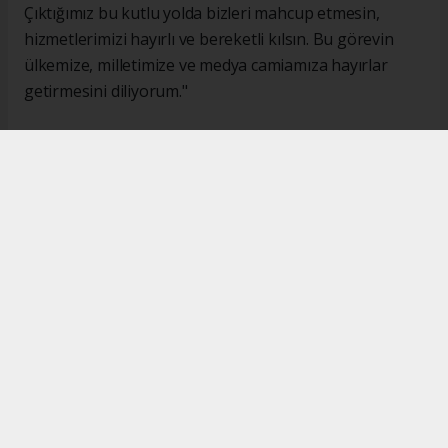
Çıktığımız bu kutlu yolda bizleri mahcup etmesin,
hizmetlerimizi hayırlı ve bereketli kılsın. Bu görevin
ülkemize, milletimize ve medya camiamıza hayırlar
getirmesini diliyorum."
#İsmail Karakaş
#TİMBİR
Okuyucu Yorumları
(0)
Gönder
Yorum yazarak Topluluk Kuralları’nı kabul etmiş bulunuyor ve turkishpress.co.uk
sitesine yaptığınız yorumunuzla ilgili doğrudan veya dolaylı tüm sorumluluğu tek
başınıza üstleniyorsunuz. Yazılan tüm yorumlardan site yönetimi hiçbir şekilde