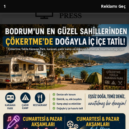
Anasayfa
İSRAİL-FİLİSTİN
Gazze'de 10 günde enkaz
altından 422 kişinin naaşı
çıkarıldı
İSRAİL-FİLİSTİN
29.01.2025 - 19:51, Güncelleme: 29.01.2025 - 19:51
İsrail'in 15 ayı aşkın süren saldırılarının ardından
ateşkese varılan Gazze Şeridi'nde, yerel
yetkililerin ve halkın basit imkanlarla yürüttüğü
enkaz kaldırma işlemleri sonucu son 10 günde
422 Filistinlinin naaşı çıkartıldı.