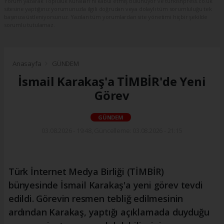
Yorum yazarak Topluluk Kuralları’nı kabul etmiş bulunuyor ve turkishpress.co.uk
sitesine yaptığınız yorumunuzla ilgili doğrudan veya dolaylı tüm sorumluluğu tek
başınıza üstleniyorsunuz. Yazılan tüm yorumlardan site yönetimi hiçbir şekilde
sorumlu tutulamaz.
Anasayfa
GÜNDEM
İsmail Karakaş'a TİMBİR'de Yeni
Görev
GÜNDEM
03.08.2026 - 19:48, Güncelleme: 03.08.2026 - 21:15
Türk İnternet Medya Birliği (TİMBİR)
bünyesinde İsmail Karakaş'a yeni görev tevdi
edildi. Görevin resmen tebliğ edilmesinin
ardından Karakaş, yaptığı açıklamada duyduğu