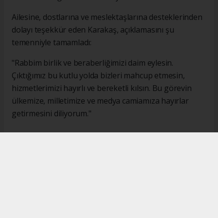
Ailesine, dostlarına ve meslektaşlarına desteklerinden
dolayı teşekkür eden Karakaş, açıklamasını şu
temenniyle tamamladı:
"Rabbim birlik ve beraberliğimizi daim eylesin.
Çıktığımız bu kutlu yolda bizleri mahcup etmesin,
hizmetlerimizi hayırlı ve bereketli kılsın. Bu görevin
ülkemize, milletimize ve medya camiamıza hayırlar
getirmesini diliyorum."
#İsmail Karakaş
#TİMBİR
Okuyucu Yorumları
(0)