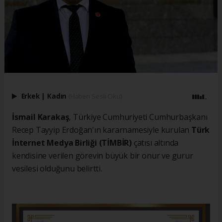
Erkek
|
Kadın
(Haberi Sesli Oku)
İsmail Karakaş
, Türkiye Cumhuriyeti Cumhurbaşkanı
Recep Tayyip Erdoğan'ın kararnamesiyle kurulan
Türk
İnternet Medya Birliği (TİMBİR)
çatısı altında
kendisine verilen görevin büyük bir onur ve gurur
vesilesi olduğunu belirtti.