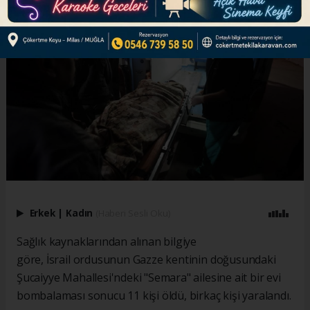
Erkek
|
Kadın
(Haberi Sesli Oku)
Sağlık kaynaklarından alınan bilgiye
göre, İsrail ordusunun Gazze kentinin doğusundaki
Şucaiyye Mahallesi'ndeki "Semara" ailesine ait bir evi
bombalaması sonucu 11 kişi öldü, birkaç kişi yaralandı.