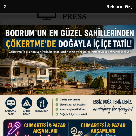
1
Reklamı Geç
Anasayfa
İSRAİL-FİLİSTİN
Gazze'de en az 23 Filistinli
hayatını kaybetti
İSRAİL-FİLİSTİN
04.01.2025 - 10:48, Güncelleme: 04.01.2025 - 10:48
İsrail ordusunun, Gazze Şeridi'nde gece boyu
düzenlediği saldırılarda en az 23 Filistinli
hayatını kaybetti, 14 kişi ise ulaşılamadı.
ABONE OL