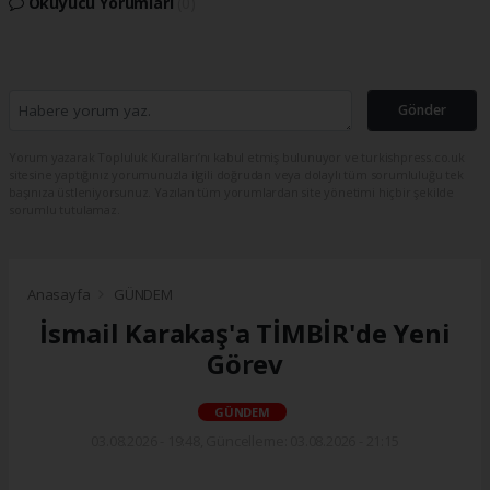
Okuyucu Yorumları
(0)
Gönder
Yorum yazarak Topluluk Kuralları’nı kabul etmiş bulunuyor ve turkishpress.co.uk
sitesine yaptığınız yorumunuzla ilgili doğrudan veya dolaylı tüm sorumluluğu tek
başınıza üstleniyorsunuz. Yazılan tüm yorumlardan site yönetimi hiçbir şekilde
sorumlu tutulamaz.
Anasayfa
GÜNDEM
İsmail Karakaş'a TİMBİR'de Yeni
Görev
GÜNDEM
03.08.2026 - 19:48, Güncelleme: 03.08.2026 - 21:15