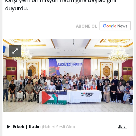
duyurdu.
ABONE OL
Erkek
|
Kadın
(Haberi Sesli Oku)