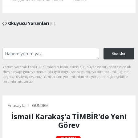
Okuyucu Yorumları
(0)
Gönder
Yorum yazarak Topluluk Kuralları’nı kabul etmiş bulunuyor ve turkishpress.co.uk
sitesine yaptığınız yorumunuzla ilgili doğrudan veya dolaylı tüm sorumluluğu tek
başınıza üstleniyorsunuz. Yazılan tüm yorumlardan site yönetimi hiçbir şekilde
sorumlu tutulamaz.
Anasayfa
GÜNDEM
İsmail Karakaş'a TİMBİR'de Yeni
Görev