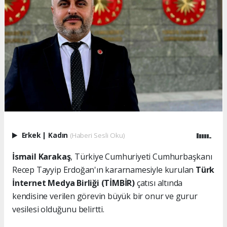
Erkek
|
Kadın
(Haberi Sesli Oku)
İsmail Karakaş
, Türkiye Cumhuriyeti Cumhurbaşkanı
Recep Tayyip Erdoğan'ın kararnamesiyle kurulan
Türk
İnternet Medya Birliği (TİMBİR)
çatısı altında
kendisine verilen görevin büyük bir onur ve gurur
vesilesi olduğunu belirtti.