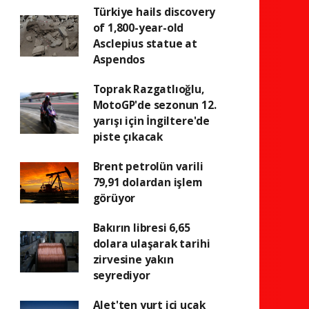
Türkiye hails discovery
of 1,800-year-old
Asclepius statue at
Aspendos
Toprak Razgatlıoğlu,
MotoGP'de sezonun 12.
yarışı için İngiltere'de
piste çıkacak
Brent petrolün varili
79,91 dolardan işlem
görüyor
Bakırın libresi 6,65
dolara ulaşarak tarihi
zirvesine yakın
seyrediyor
AJet'ten yurt içi uçak