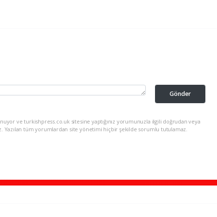
Gönder
nuyor ve turkishpress.co.uk sitesine yaptığınız yorumunuzla ilgili doğrudan veya
z. Yazılan tüm yorumlardan site yönetimi hiçbir şekilde sorumlu tutulamaz.