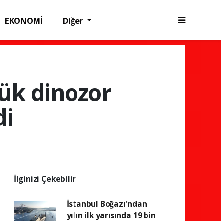
EKONOMİ
Diğer
yük dinozor
di
İlginizi Çekebilir
İstanbul Boğazı'ndan
yılın ilk yarısında 19 bin