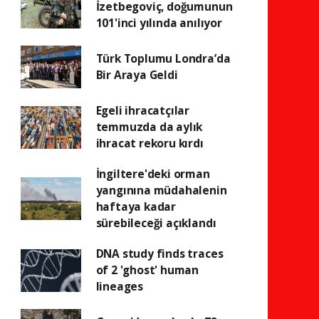
İzetbegoviç, doğumunun
101'inci yılında anılıyor
Türk Toplumu Londra’da
Bir Araya Geldi
Egeli ihracatçılar
temmuzda da aylık
ihracat rekoru kırdı
İngiltere'deki orman
yangınına müdahalenin
haftaya kadar
sürebileceği açıklandı
DNA study finds traces
of 2 'ghost' human
lineages