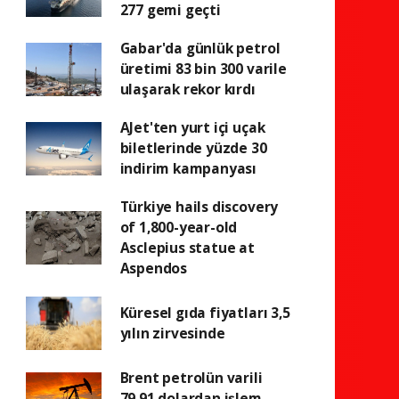
277 gemi geçti
Gabar'da günlük petrol
üretimi 83 bin 300 varile
ulaşarak rekor kırdı
AJet'ten yurt içi uçak
biletlerinde yüzde 30
indirim kampanyası
Türkiye hails discovery
of 1,800-year-old
Asclepius statue at
Aspendos
Küresel gıda fiyatları 3,5
yılın zirvesinde
Brent petrolün varili
79,91 dolardan işlem