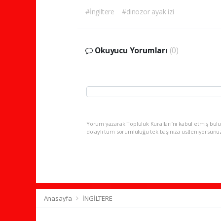
#İngiltere
#dinozor ayak izi
Okuyucu Yorumları
(0)
Yorum yazarak Topluluk Kuralları’nı kabul etmiş bulu
dolaylı tüm sorumluluğu tek başınıza üstleniyorsunu
Anasayfa
İNGİLTERE