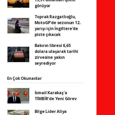
görüyor
Toprak Razgatlıoğlu,
MotoGP'de sezonun 12.
yarışı için İngiltere'de
piste çıkacak
Bakırın libresi 6,65
dolara ulaşarak tarihi
zirvesine yakın
seyrediyor
En Çok Okunanlar
İsmail Karakaş'a
TİMBİR'de Yeni Görev
Bilge Lider Aliya