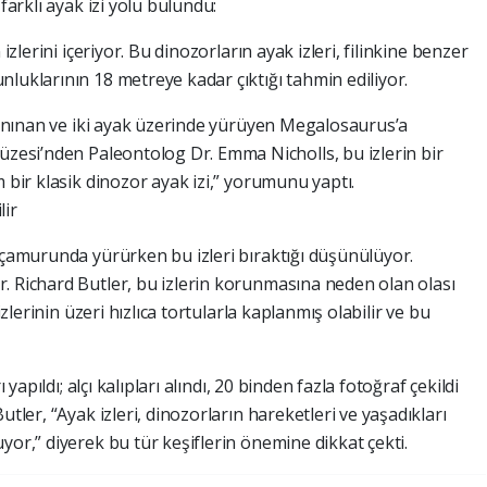
farklı ayak izi yolu bulundu:
izlerini içeriyor. Bu dinozorların ayak izleri, filinkine benzer
luklarının 18 metreye kadar çıktığı tahmin ediliyor.
 tanınan ve iki ayak üzerinde yürüyen Megalosaurus’a
Müzesi’nden Paleontolog Dr. Emma Nicholls, bu izlerin bir
m bir klasik dinozor ayak izi,” yorumunu yaptı.
lir
n çamurunda yürürken bu izleri bıraktığı düşünülüyor.
. Richard Butler, bu izlerin korunmasına neden olan olası
izlerinin üzeri hızlıca tortularla kaplanmış olabilir ve bu
 yapıldı; alçı kalıpları alındı, 20 binden fazla fotoğraf çekildi
utler, “Ayak izleri, dinozorların hareketleri ve yaşadıkları
yor,” diyerek bu tür keşiflerin önemine dikkat çekti.