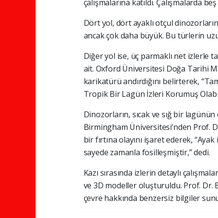
çalışmalarına katıldı. Çalışmalarda beş 
Dört yol, dört ayaklı otçul dinozorların 
ancak çok daha büyük. Bu türlerin uzun
Diğer yol ise, üç parmaklı net izlerle
ait. Oxford Üniversitesi Doğa Tarihi 
karikatürü andırdığını belirterek, “Ta
Tropik Bir Lagün İzleri Korumuş Olabi
Dinozorların, sıcak ve sığ bir lagünü
Birmingham Üniversitesi’nden Prof. Dr
bir fırtına olayını işaret ederek, “Ayak 
sayede zamanla fosilleşmiştir,” dedi.
Kazı sırasında izlerin detaylı çalışmaları
ve 3D modeller oluşturuldu. Prof. Dr. B
çevre hakkında benzersiz bilgiler sunu