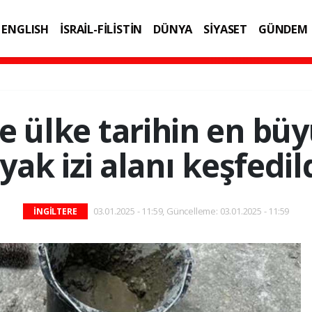
ENGLISH
İSRAİL-FİLİSTİN
DÜNYA
SİYASET
GÜNDEM
IK
TEKNOLOJİ
de ülke tarihin en bü
yak izi alanı keşfedil
03.01.2025 - 11:59, Güncelleme: 03.01.2025 - 11:59
İNGİLTERE