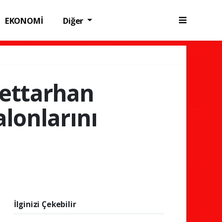
EKONOMİ
Diğer
Settarhan
alonlarını
İlginizi Çekebilir