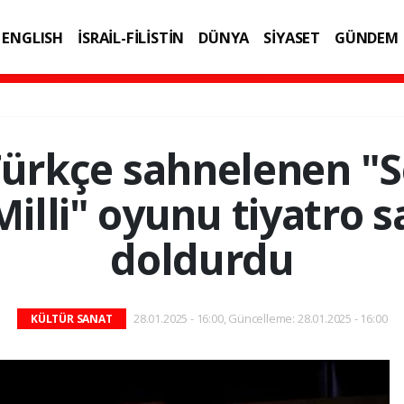
ENGLISH
İSRAİL-FİLİSTİN
DÜNYA
SİYASET
GÜNDEM
IK
TEKNOLOJİ
Türkçe sahnelenen "
Milli" oyunu tiyatro s
doldurdu
28.01.2025 - 16:00, Güncelleme: 28.01.2025 - 16:00
KÜLTÜR SANAT