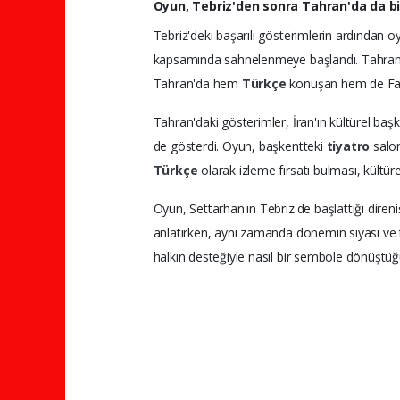
Oyun, Tebriz'den sonra Tahran'da da bir
Tebriz'deki başarılı gösterimlerin ardından 
kapsamında sahnelenmeye başlandı. Tahran'dak
Tahran'da hem
Türkçe
konuşan hem de Fars
Tahran'daki gösterimler, İran'ın kültürel ba
de gösterdi. Oyun, başkentteki
tiyatro
salon
Türkçe
olarak izleme fırsatı bulması, kültür
Oyun, Settarhan'ın Tebriz'de başlattığı diren
anlatırken, aynı zamanda dönemin siyasi ve t
halkın desteğiyle nasıl bir sembole dönüştü