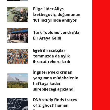
Bilge Lider Aliya
İzetbegoviç, doğumunun
101'inci yılında anılıyor
Türk Toplumu Londra’da
Bir Araya Geldi
Egeli ihracatçılar
temmuzda da aylık
ihracat rekoru kırdı
İngiltere'deki orman
yangınına müdahalenin
haftaya kadar
sürebileceği açıklandı
DNA study finds traces
of 2 'ghost' human