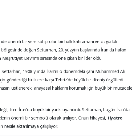
nde önemli bir yere sahip olan bir halk kahramanı ve özgürlük
n bölgesinde doğan Settarhan, 20. yüzyılın başlarında İran'da halkın
 Meşrutiyet Devrimi sırasında öne çıkan bir lider oldu.
ınan Settarhan, 1908 yılında İran'ın o dönemdeki şahı Muhammed Ali
in gönderdiği birliklere karşı Tebriz'de büyük bir direniş örgütledi.
nmasını üstlenerek, anayasal haklarını korumak için büyük bir mücadele
eğil, tüm İran'da büyük bir yankı uyandırdı. Settarhan, bugün İran'da
elenin önemli bir sembolü olarak anılıyor. Onun hikayesi,
tiyatro
en nesile aktarılmaya çalışılıyor.