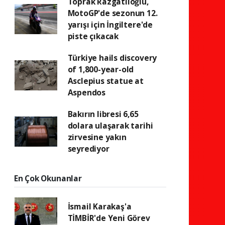
Toprak Razgatlıoğlu,
MotoGP'de sezonun 12.
yarışı için İngiltere'de
piste çıkacak
Türkiye hails discovery
of 1,800-year-old
Asclepius statue at
Aspendos
Bakırın libresi 6,65
dolara ulaşarak tarihi
zirvesine yakın
seyrediyor
En Çok Okunanlar
İsmail Karakaş'a
TİMBİR'de Yeni Görev