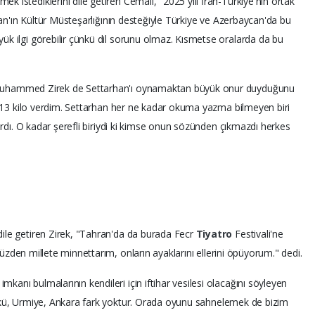
 istediklerini dile getiren Cemali, "2025 yılı İran-Türkiye'nin ortak
İran'ın Kültür Müsteşarlığının desteğiyle Türkiye ve Azerbaycan'da bu
ük ilgi görebilir çünkü dil sorunu olmaz. Kısmetse oralarda da bu
uhammed Zirek de Settarhan'ı oynamaktan büyük onur duyduğunu
in 13 kilo verdim. Settarhan her ne kadar okuma yazma bilmeyen biri
vardı. O kadar şerefli biriydi ki kimse onun sözünden çıkmazdı herkes
ile getiren Zirek, "Tahran'da da burada Fecr
Tiyatro
Festivali'ne
u yüzden millete minnettarım, onların ayaklarını ellerini öpüyorum." dedi.
anı bulmalarının kendileri için iftihar vesilesi olacağını söyleyen
, Bakü, Urmiye, Ankara fark yoktur. Orada oyunu sahnelemek de bizim