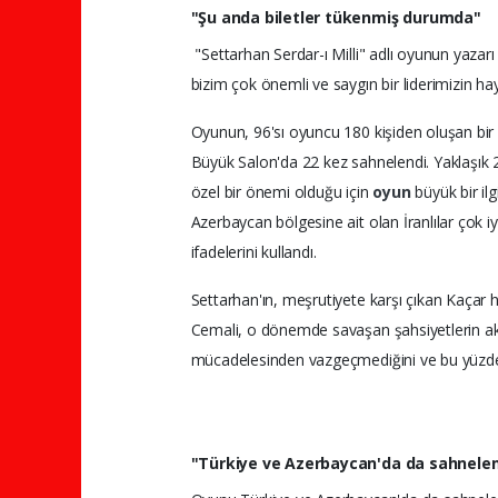
"Şu anda biletler tükenmiş durumda"
"Settarhan Serdar-ı Milli" adlı oyunun yaza
bizim çok önemli ve saygın bir liderimizin ha
Oyunun, 96'sı oyuncu 180 kişiden oluşan bir e
Büyük Salon'da 22 kez sahnelendi. Yaklaşık 25
özel bir önemi olduğu için
oyun
büyük bir il
Azerbaycan bölgesine ait olan İranlılar çok i
ifadelerini kullandı.
Settarhan'ın, meşrutiyete karşı çıkan Kaça
Cemali, o dönemde savaşan şahsiyetlerin ak
mücadelesinden vazgeçmediğini ve bu yüzde
"Türkiye ve Azerbaycan'da da sahnelem