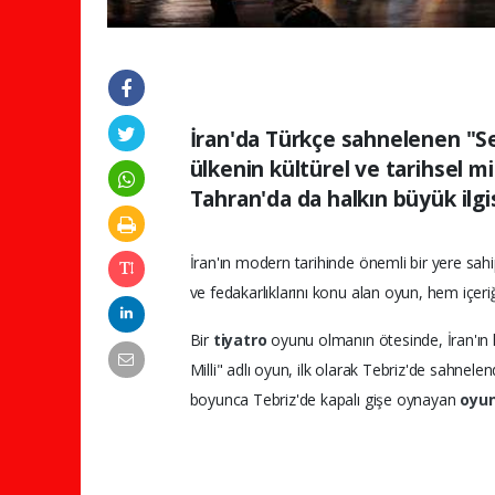
İran'da Türkçe sahnelenen "Set
ülkenin kültürel ve tarihsel m
Tahran'da da halkın büyük ilgis
İran'ın modern tarihinde önemli bir yere sah
ve fedakarlıklarını konu alan oyun, hem içer
Bir
tiyatro
oyunu olmanın ötesinde, İran'ın kü
Milli" adlı oyun, ilk olarak Tebriz'de sahnelen
boyunca Tebriz'de kapalı gişe oynayan
oyu