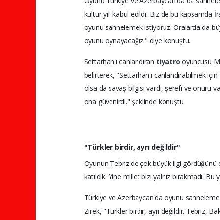
Oyunu Türkiye ve Azerbaycan'da da sahnelemek
kültür yılı kabul edildi. Biz de bu kapsamda 
oyunu sahnelemek istiyoruz. Oralarda da büy
oyunu oynayacağız." diye konuştu.
Settarhan'ı canlandıran
tiyatro
oyuncusu M
belirterek, "Settarhan'ı canlandırabilmek iç
olsa da savaş bilgisi vardı, şerefi ve onuru 
ona güvenirdi." şeklinde konuştu.
"Türkler birdir, ayrı değildir"
Oyunun Tebriz'de çok büyük ilgi gördüğünü d
katıldık. Yine millet bizi yalnız bırakmadı. B
Türkiye ve Azerbaycan'da oyunu sahneleme imk
Zirek, "Türkler birdir, ayrı değildir. Tebriz