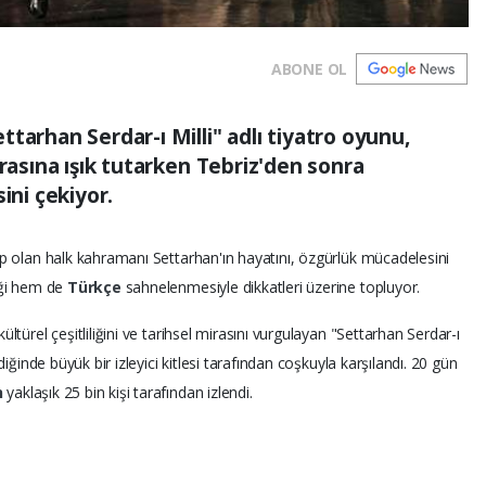
ABONE OL
tarhan Serdar-ı Milli" adlı tiyatro oyunu,
irasına ışık tutarken Tebriz'den sonra
ini çekiyor.
ip olan halk kahramanı Settarhan'ın hayatını, özgürlük mücadelesini
iği hem de
Türkçe
sahnelenmesiyle dikkatleri üzerine topluyor.
ltürel çeşitliliğini ve tarihsel mirasını vurgulayan "Settarhan Serdar-ı
diğinde büyük bir izleyici kitlesi tarafından coşkuyla karşılandı. 20 gün
n
yaklaşık 25 bin kişi tarafından izlendi.