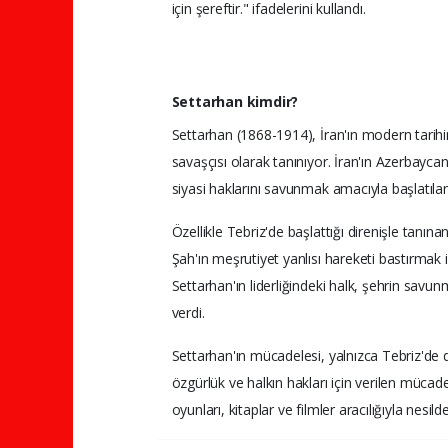
için şereftir." ifadelerini kullandı.
Settarhan kimdir?
Settarhan (1868-1914), İran'ın modern tarihi
savaşçısı olarak tanınıyor. İran'ın Azerbayca
siyasi haklarını savunmak amacıyla başlatılan
Özellikle Tebriz'de başlattığı direnişle tan
Şah'ın meşrutiyet yanlısı hareketi bastırmak iç
Settarhan'ın liderliğindeki halk, şehrin savu
verdi.
Settarhan'ın mücadelesi, yalnızca Tebriz'de d
özgürlük ve halkın hakları için verilen mücad
oyunları, kitaplar ve filmler aracılığıyla nesild