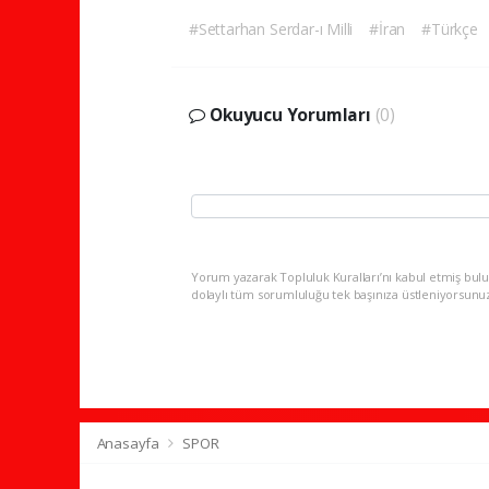
#Settarhan Serdar-ı Milli
#İran
#Türkçe
Okuyucu Yorumları
(0)
Yorum yazarak Topluluk Kuralları’nı kabul etmiş bulu
dolaylı tüm sorumluluğu tek başınıza üstleniyorsunu
Anasayfa
SPOR