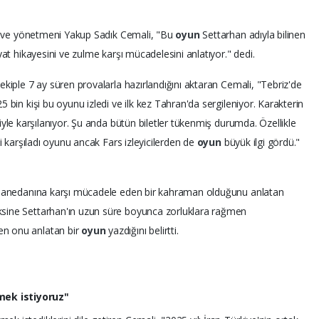
rı ve yönetmeni Yakup Sadık Cemali, "Bu
oyun
Settarhan adıyla bilinen
yat hikayesini ve zulme karşı mücadelesini anlatıyor." dedi.
kiple 7 ay süren provalarla hazırlandığını aktaran Cemali, "Tebriz'de
 bin kişi bu oyunu izledi ve ilk kez Tahran'da sergileniyor. Karakterin
giyle karşılanıyor. Şu anda bütün biletler tükenmiş durumda. Özellikle
yi karşıladı oyunu ancak Fars izleyicilerden de
oyun
büyük ilgi gördü."
r hanedanına karşı mücadele eden bir kahraman olduğunu anlatan
sine Settarhan'ın uzun süre boyunca zorluklara rağmen
n onu anlatan bir
oyun
yazdığını belirtti.
ek istiyoruz"