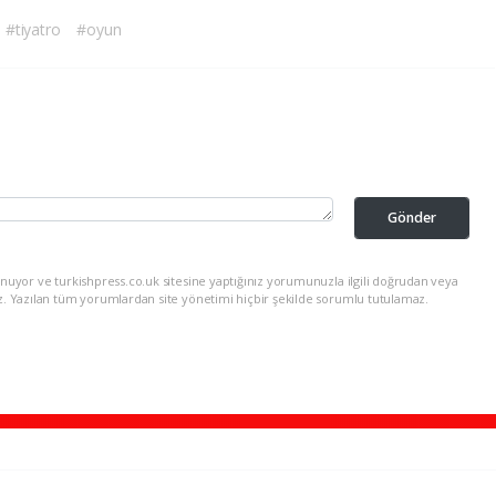
#tiyatro
#oyun
Gönder
nuyor ve turkishpress.co.uk sitesine yaptığınız yorumunuzla ilgili doğrudan veya
z. Yazılan tüm yorumlardan site yönetimi hiçbir şekilde sorumlu tutulamaz.