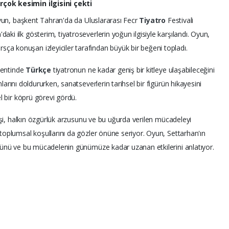
çok kesimin ilgisini çekti
oyun, başkent Tahran'da da Uluslararası Fecr
Tiyatro
Festivali
i ilk gösterim, tiyatroseverlerin yoğun ilgisiyle karşılandı. Oyun,
ça konuşan izleyiciler tarafından büyük bir beğeni topladı.
şkentinde
Türkçe
tiyatronun ne kadar geniş bir kitleye ulaşabileceğini
larını doldururken, sanatseverlerin tarihsel bir figürün hikayesini
el bir köprü görevi gördü.
işi, halkın özgürlük arzusunu ve bu uğurda verilen mücadeleyi
oplumsal koşullarını da gözler önüne seriyor. Oyun, Settarhan'ın
ğünü ve bu mücadelenin günümüze kadar uzanan etkilerini anlatıyor.