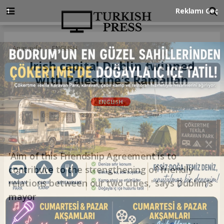
Anasayfa
ENGLISH
Irish capital Dublin twinned
with Palestine's Ramallah
ENGLISH
08.12.2023 - 16:40, Güncelleme: 08.12.2023 - 16:40
'Aim of this Friendship Agreement is to
contribute to the strengthening of friendly
relations between our two cities,' says Dublim’s
mayor