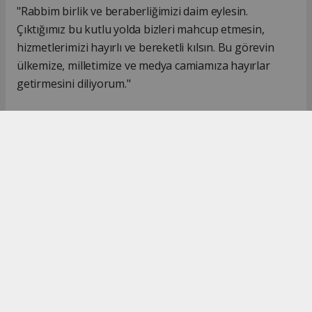
"Rabbim birlik ve beraberliğimizi daim eylesin.
Çıktığımız bu kutlu yolda bizleri mahcup etmesin,
hizmetlerimizi hayırlı ve bereketli kılsın. Bu görevin
ülkemize, milletimize ve medya camiamıza hayırlar
getirmesini diliyorum."
#İsmail Karakaş
#TİMBİR
Okuyucu Yorumları
(0)
Gönder
Yorum yazarak Topluluk Kuralları’nı kabul etmiş bulunuyor ve turkishpress.co.uk