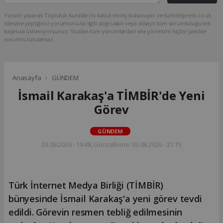
Yorum yazarak Topluluk Kuralları’nı kabul etmiş bulunuyor ve turkishpress.co.uk
sitesine yaptığınız yorumunuzla ilgili doğrudan veya dolaylı tüm sorumluluğu tek
başınıza üstleniyorsunuz. Yazılan tüm yorumlardan site yönetimi hiçbir şekilde
sorumlu tutulamaz.
Anasayfa
GÜNDEM
İsmail Karakaş'a TİMBİR'de Yeni
Görev
GÜNDEM
03.08.2026 - 19:48, Güncelleme: 03.08.2026 - 21:15
Türk İnternet Medya Birliği (TİMBİR)
bünyesinde İsmail Karakaş'a yeni görev tevdi
edildi. Görevin resmen tebliğ edilmesinin