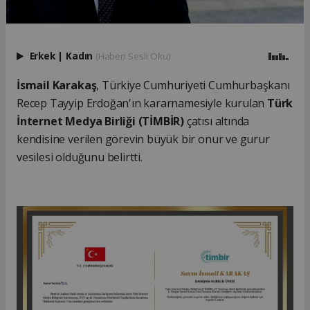
Erkek
|
Kadın
(Haberi Sesli Oku)
İsmail Karakaş
, Türkiye Cumhuriyeti Cumhurbaşkanı
Recep Tayyip Erdoğan'ın kararnamesiyle kurulan
Türk
İnternet Medya Birliği (TİMBİR)
çatısı altında
kendisine verilen görevin büyük bir onur ve gurur
vesilesi olduğunu belirtti.