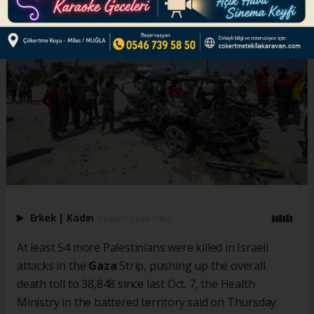
Erkek
|
Kadın
(Haberi Sesli Oku)
At least 54 more Palestinians were killed in Israeli
attacks in the
Gaza
Strip, pushing up the overall
death toll to 38,848 since last Oct. 7, the Health
Ministry in the battered territory said on Thursday.