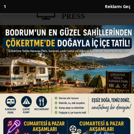
Anasayfa
ENGLISH
Israel kills 54 more Gazans as
death toll surpasses 38,800
ENGLISH
18.07.2024 - 14:42, Güncelleme: 18.07.2024 - 14:42
At least 89,459 Palestinians injured in Israeli
onslaught since Oct. 7, 2023, Health Ministry
says
ABONE OL