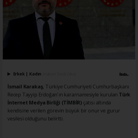
Erkek
|
Kadın
(Haberi Sesli Oku)
İsmail Karakaş
, Türkiye Cumhuriyeti Cumhurbaşkanı
Recep Tayyip Erdoğan'ın kararnamesiyle kurulan
Türk
İnternet Medya Birliği (TİMBİR)
çatısı altında
kendisine verilen görevin büyük bir onur ve gurur
vesilesi olduğunu belirtti.