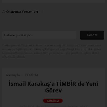
Okuyucu Yorumları
(0)
Gönder
Yorum yazarak Topluluk Kuralları’nı kabul etmiş bulunuyor ve turkishpress.co.uk
sitesine yaptığınız yorumunuzla ilgili doğrudan veya dolaylı tüm sorumluluğu tek
başınıza üstleniyorsunuz. Yazılan tüm yorumlardan site yönetimi hiçbir şekilde
sorumlu tutulamaz.
Anasayfa
GÜNDEM
İsmail Karakaş'a TİMBİR'de Yeni
Görev
GÜNDEM