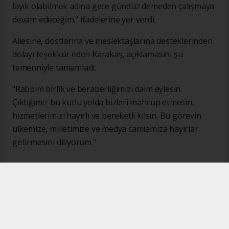
layık olabilmek adına gece gündüz demeden çalışmaya
devam edeceğim." ifadelerine yer verdi.
Ailesine, dostlarına ve meslektaşlarına desteklerinden
dolayı teşekkür eden Karakaş, açıklamasını şu
temenniyle tamamladı:
"Rabbim birlik ve beraberliğimizi daim eylesin.
Çıktığımız bu kutlu yolda bizleri mahcup etmesin,
hizmetlerimizi hayırlı ve bereketli kılsın. Bu görevin
ülkemize, milletimize ve medya camiamıza hayırlar
getirmesini diliyorum."
#İsmail Karakaş
#TİMBİR