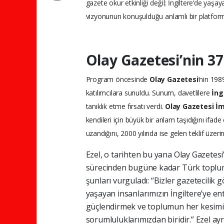
gazete okur etkinliği değil; İngiltere’de yaş
vizyonunun konuşulduğu anlamlı bir platform
Olay Gazetesi’nin 37
Program öncesinde
Olay Gazetesi
’nin 198
katılımcılara sunuldu. Sunum, davetlilere
İng
tanıklık etme fırsatı verdi.
Olay Gazetesi İm
kendileri için büyük bir anlam taşıdığını ifade
uzandığını, 2000 yılında ise gelen teklif üzer
Ezel, o tarihten bu yana Olay Gazetesi
sürecinden bugüne kadar Türk toplum
şunları vurguladı: “Bizler gazetecili
yaşayan insanlarımızın İngiltere’ye en
güçlendirmek ve toplumun her kesimin
sorumluluklarımızdan biridir.” Ezel ay