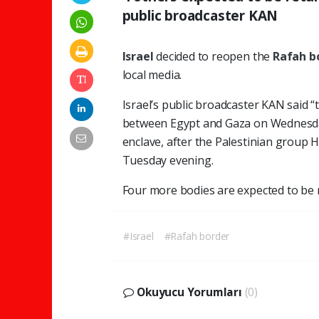
public broadcaster KAN
Israel
decided to reopen the
Rafah b
local media.
Israel’s public broadcaster KAN said “
between Egypt and Gaza on Wednesday
enclave, after the Palestinian group
Tuesday evening.
Four more bodies are expected to be 
#Israel
#Rafah border
Okuyucu Yorumları
(0)