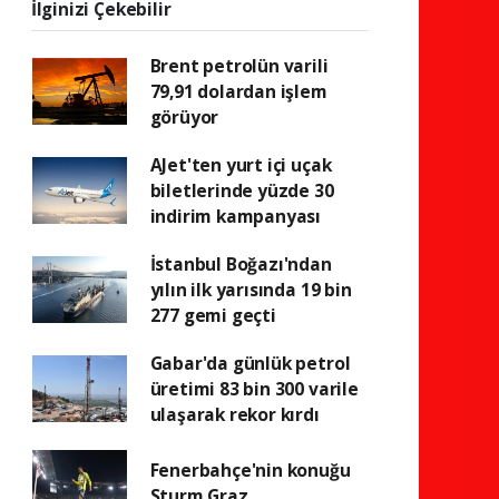
İlginizi Çekebilir
Brent petrolün varili
79,91 dolardan işlem
görüyor
AJet'ten yurt içi uçak
biletlerinde yüzde 30
indirim kampanyası
İstanbul Boğazı'ndan
yılın ilk yarısında 19 bin
277 gemi geçti
Gabar'da günlük petrol
üretimi 83 bin 300 varile
ulaşarak rekor kırdı
Fenerbahçe'nin konuğu
Sturm Graz