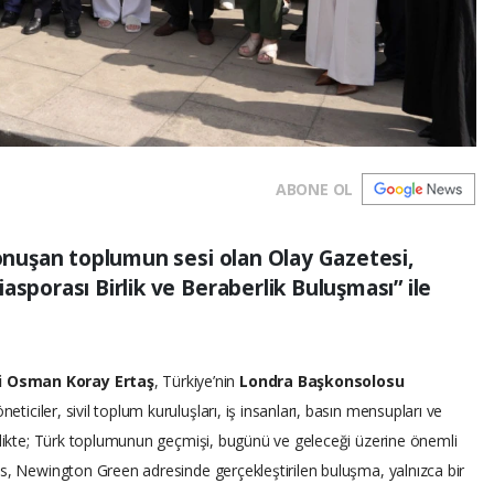
ABONE OL
konuşan toplumun sesi olan Olay Gazetesi,
asporası Birlik ve Beraberlik Buluşması” ile
i Osman Koray Ertaş
, Türkiye’nin
Londra Başkonsolosu
öneticiler, sivil toplum kuruluşları, iş insanları, basın mensupları ve
nlikte; Türk toplumunun geçmişi, bugünü ve geleceği üzerine önemli
es, Newington Green adresinde gerçekleştirilen buluşma, yalnızca bir