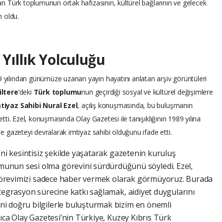
ayan Türk toplumunun ortak hafızasının, kültürel bağlarının ve gelecek
 oldu.
 Yıllık Yolculuğu
9 yılından günümüze uzanan yayın hayatını anlatan arşiv görüntüleri
iltere
’deki
Türk toplumu
nun geçirdiği sosyal ve kültürel değişimlere
tiyaz Sahibi Nural Ezel
, açılış konuşmasında, bu buluşmanın
 etti. Ezel, konuşmasında Olay Gazetesi ile tanışıklığının 1989 yılına
ine gazeteyi devralarak imtiyaz sahibi olduğunu ifade etti.
’ni kesintisiz şekilde yaşatarak gazetenin kuruluş
unun sesi olma görevini sürdürdüğünü söyledi. Ezel,
k görevimizi sadece haber vermek olarak görmüyoruz. Burada
tegrasyon sürecine katkı sağlamak, aidiyet duygularını
i doğru bilgilerle buluşturmak bizim en önemli
rıca Olay Gazetesi’nin Türkiye, Kuzey Kıbrıs Türk