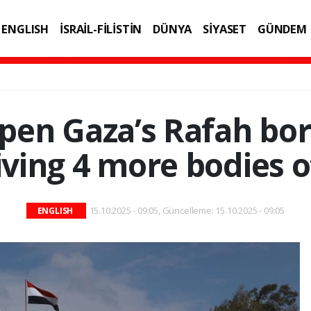
ENGLISH
İSRAİL-FİLİSTİN
DÜNYA
SİYASET
GÜNDEM
IK
TEKNOLOJİ
open Gaza’s Rafah bo
iving 4 more bodies 
15.10.2025 - 09:05, Güncelleme: 15.10.2025 - 09:05
ENGLISH