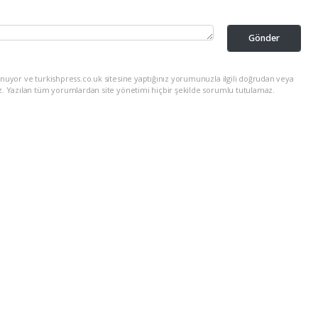
Gönder
nuyor ve turkishpress.co.uk sitesine yaptığınız yorumunuzla ilgili doğrudan veya
z. Yazılan tüm yorumlardan site yönetimi hiçbir şekilde sorumlu tutulamaz.