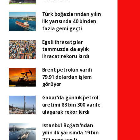
Türk boğazlarından yılın
ilk yarısında 40 binden
fazla gemi geçti
Egeli ihracatçılar
temmuzda da aylık
ihracat rekoru kırdı
Brent petrolün varili
79,91 dolardan işlem
görüyor
Gabar'da günlük petrol
üretimi 83 bin 300 varile
ulaşarak rekor kırdı
İstanbul Boğazı'ndan
yılın ilk yarısında 19 bin
277 gemi geçti