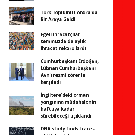
Türk Toplumu Londra’da
Bir Araya Geldi
Egeli ihracatçılar
temmuzda da aylık
ihracat rekoru kırdı
Cumhurbaşkanı Erdoğan,
Lübnan Cumhurbaşkanı
Avn'ı resmi törenle
karşıladı
İngiltere'deki orman
yangınına müdahalenin
haftaya kadar
sürebileceği açıklandı
DNA study finds traces