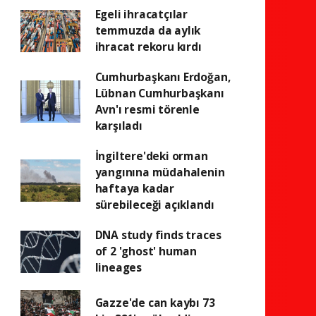
Egeli ihracatçılar
temmuzda da aylık
ihracat rekoru kırdı
Cumhurbaşkanı Erdoğan,
Lübnan Cumhurbaşkanı
Avn'ı resmi törenle
karşıladı
İngiltere'deki orman
yangınına müdahalenin
haftaya kadar
sürebileceği açıklandı
DNA study finds traces
of 2 'ghost' human
lineages
Gazze'de can kaybı 73