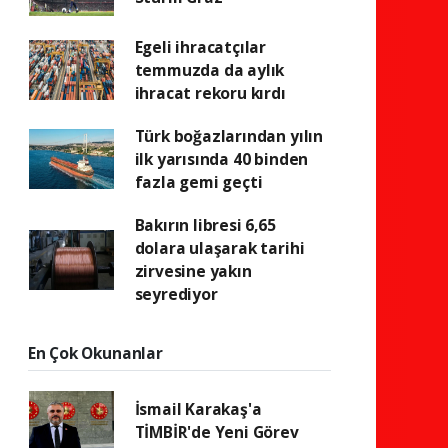
Egeli ihracatçılar
temmuzda da aylık
ihracat rekoru kırdı
Türk boğazlarından yılın
ilk yarısında 40 binden
fazla gemi geçti
Bakırın libresi 6,65
dolara ulaşarak tarihi
zirvesine yakın
seyrediyor
En Çok Okunanlar
İsmail Karakaş'a
TİMBİR'de Yeni Görev