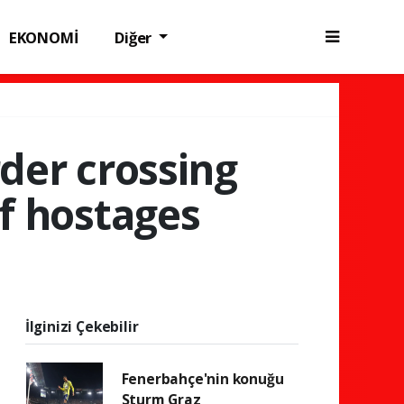
EKONOMİ
Diğer
rder crossing
of hostages
İlginizi Çekebilir
Fenerbahçe'nin konuğu
Sturm Graz