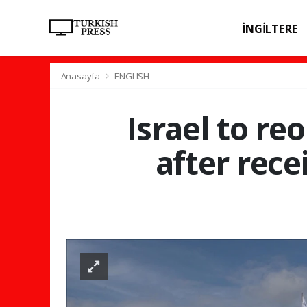
İNGİLTERE
SPOR
SAĞL
Anasayfa
ENGLISH
Israel to re
after rece