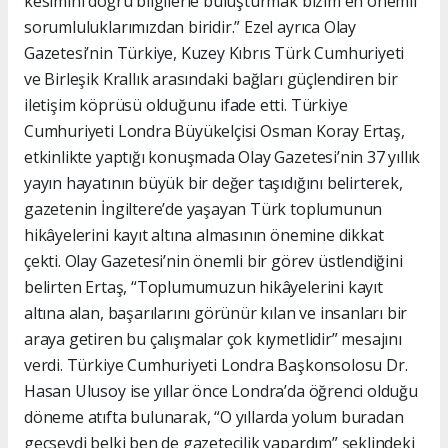
kesimini doğru bilgilerle buluşturmak bizim en önemli
sorumluluklarımızdan biridir.” Ezel ayrıca Olay
Gazetesi’nin Türkiye, Kuzey Kıbrıs Türk Cumhuriyeti
ve Birleşik Krallık arasındaki bağları güçlendiren bir
iletişim köprüsü olduğunu ifade etti. Türkiye
Cumhuriyeti Londra Büyükelçisi Osman Koray Ertaş,
etkinlikte yaptığı konuşmada Olay Gazetesi’nin 37 yıllık
yayın hayatının büyük bir değer taşıdığını belirterek,
gazetenin İngiltere’de yaşayan Türk toplumunun
hikâyelerini kayıt altına almasının önemine dikkat
çekti. Olay Gazetesi’nin önemli bir görev üstlendiğini
belirten Ertaş, “Toplumumuzun hikâyelerini kayıt
altına alan, başarılarını görünür kılan ve insanları bir
araya getiren bu çalışmalar çok kıymetlidir” mesajını
verdi. Türkiye Cumhuriyeti Londra Başkonsolosu Dr.
Hasan Ulusoy ise yıllar önce Londra’da öğrenci olduğu
döneme atıfta bulunarak, “O yıllarda yolum buradan
geçseydi belki ben de gazetecilik yapardım” şeklindeki