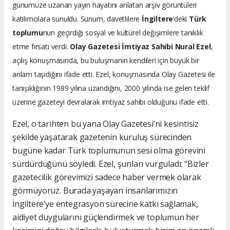
günümüze uzanan yayın hayatını anlatan arşiv görüntüleri
katılımcılara sunuldu. Sunum, davetlilere
İngiltere
’deki
Türk
toplumu
nun geçirdiği sosyal ve kültürel değişimlere tanıklık
etme fırsatı verdi.
Olay Gazetesi İmtiyaz Sahibi Nural Ezel
,
açılış konuşmasında, bu buluşmanın kendileri için büyük bir
anlam taşıdığını ifade etti. Ezel, konuşmasında Olay Gazetesi ile
tanışıklığının 1989 yılına uzandığını, 2000 yılında ise gelen teklif
üzerine gazeteyi devralarak imtiyaz sahibi olduğunu ifade etti.
Ezel, o tarihten bu yana Olay Gazetesi’ni kesintisiz
şekilde yaşatarak gazetenin kuruluş sürecinden
bugüne kadar Türk toplumunun sesi olma görevini
sürdürdüğünü söyledi. Ezel, şunları vurguladı: “Bizler
gazetecilik görevimizi sadece haber vermek olarak
görmüyoruz. Burada yaşayan insanlarımızın
İngiltere’ye entegrasyon sürecine katkı sağlamak,
aidiyet duygularını güçlendirmek ve toplumun her