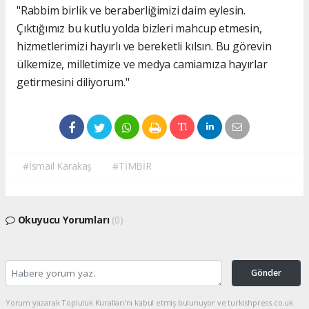
"Rabbim birlik ve beraberliğimizi daim eylesin.
Çıktığımız bu kutlu yolda bizleri mahcup etmesin,
hizmetlerimizi hayırlı ve bereketli kılsın. Bu görevin
ülkemize, milletimize ve medya camiamıza hayırlar
getirmesini diliyorum."
#İsmail Karakaş
#TİMBİR
Okuyucu Yorumları
(0)
Gönder
Yorum yazarak Topluluk Kuralları’nı kabul etmiş bulunuyor ve turkishpress.co.uk