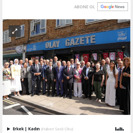
ABONE OL
Erkek
|
Kadın
(Haberi Sesli Oku)