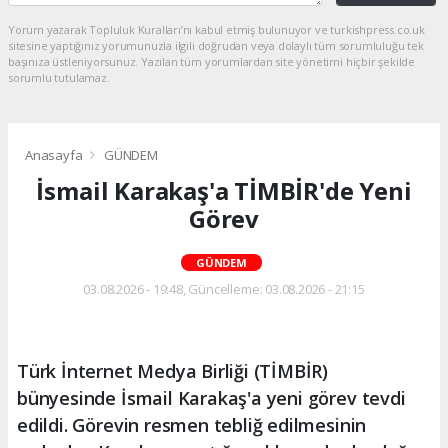
Yorum yazarak Topluluk Kuralları’nı kabul etmiş bulunuyor ve turkishpress.co.uk
sitesine yaptığınız yorumunuzla ilgili doğrudan veya dolaylı tüm sorumluluğu tek
başınıza üstleniyorsunuz. Yazılan tüm yorumlardan site yönetimi hiçbir şekilde
sorumlu tutulamaz.
Anasayfa
GÜNDEM
İsmail Karakaş'a TİMBİR'de Yeni
Görev
GÜNDEM
03.08.2026 - 19:48, Güncelleme: 03.08.2026 - 21:15
Türk İnternet Medya Birliği (TİMBİR)
bünyesinde İsmail Karakaş'a yeni görev tevdi
edildi. Görevin resmen tebliğ edilmesinin