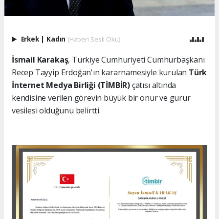
Erkek
|
Kadın
(Haberi Sesli Oku)
İsmail Karakaş
, Türkiye Cumhuriyeti Cumhurbaşkanı
Recep Tayyip Erdoğan'ın kararnamesiyle kurulan
Türk
İnternet Medya Birliği (TİMBİR)
çatısı altında
kendisine verilen görevin büyük bir onur ve gurur
vesilesi olduğunu belirtti.