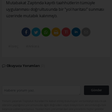
Mutabakat Zaptında kayıtlı taahhütlerin tümüyle
uygulanması doğrultusunda bir "yol haritası" sunması
üzerinde mutabık kalınmıştı.
#İsveç
#Ankara
Okuyucu Yorumları
(0)
Gönder
Yorum yazarak Topluluk Kuralları’nı kabul etmiş bulunuyor ve turkishpress.co.uk
sitesine yaptığınız yorumunuzla ilgili doğrudan veya dolaylı tüm sorumluluğu tek
başınıza üstleniyorsunuz. Yazılan tüm yorumlardan site yönetimi hiçbir şekilde