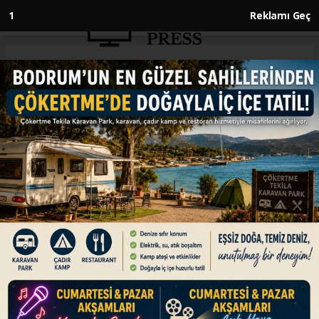
Anasayfa
GÜNDEM
İsveç heyeti yarın Ankara'ya
geliyor
GÜNDEM
20.01.2025 - 13:24, Güncelleme: 20.01.2025 - 13:24
Türkiye ile İsveç arasındaki Güvenlik
Mekanizması toplantısı, yarın iki taraftan
bakanların katılımıyla Ankara'da düzenlenecek.
Toplantıya Dışişleri Bakanı Hakan Fidan, İçişleri
Bakanı Ali Yerlikaya, İsveç Dışişleri Bakanı Maria
Malmer Stenergard ve İsveç Adalet Bakanı