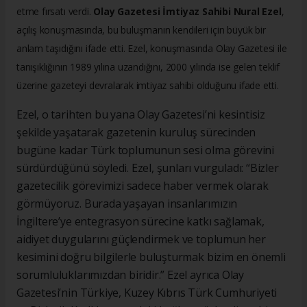
etme fırsatı verdi.
Olay Gazetesi İmtiyaz Sahibi Nural Ezel
,
açılış konuşmasında, bu buluşmanın kendileri için büyük bir
anlam taşıdığını ifade etti. Ezel, konuşmasında Olay Gazetesi ile
tanışıklığının 1989 yılına uzandığını, 2000 yılında ise gelen teklif
üzerine gazeteyi devralarak imtiyaz sahibi olduğunu ifade etti.
Ezel, o tarihten bu yana Olay Gazetesi’ni kesintisiz
şekilde yaşatarak gazetenin kuruluş sürecinden
bugüne kadar Türk toplumunun sesi olma görevini
sürdürdüğünü söyledi. Ezel, şunları vurguladı: “Bizler
gazetecilik görevimizi sadece haber vermek olarak
görmüyoruz. Burada yaşayan insanlarımızın
İngiltere’ye entegrasyon sürecine katkı sağlamak,
aidiyet duygularını güçlendirmek ve toplumun her
kesimini doğru bilgilerle buluşturmak bizim en önemli
sorumluluklarımızdan biridir.” Ezel ayrıca Olay
Gazetesi’nin Türkiye, Kuzey Kıbrıs Türk Cumhuriyeti