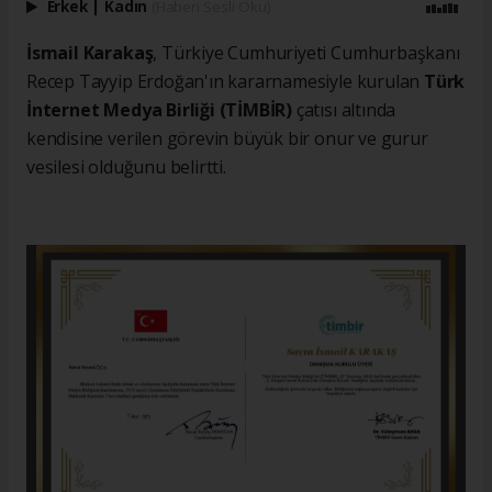
Erkek
|
Kadın
(Haberi Sesli Oku)
İsmail Karakaş
, Türkiye Cumhuriyeti Cumhurbaşkanı
Recep Tayyip Erdoğan'ın kararnamesiyle kurulan
Türk
İnternet Medya Birliği (TİMBİR)
çatısı altında
kendisine verilen görevin büyük bir onur ve gurur
vesilesi olduğunu belirtti.