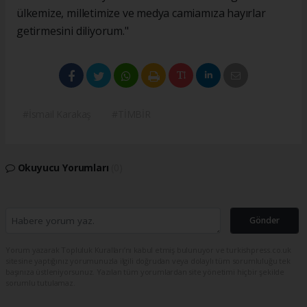
ülkemize, milletimize ve medya camiamıza hayırlar
getirmesini diliyorum."
#İsmail Karakaş
#TİMBİR
Okuyucu Yorumları
(0)
Gönder
Yorum yazarak Topluluk Kuralları’nı kabul etmiş bulunuyor ve turkishpress.co.uk
sitesine yaptığınız yorumunuzla ilgili doğrudan veya dolaylı tüm sorumluluğu tek
başınıza üstleniyorsunuz. Yazılan tüm yorumlardan site yönetimi hiçbir şekilde
sorumlu tutulamaz.