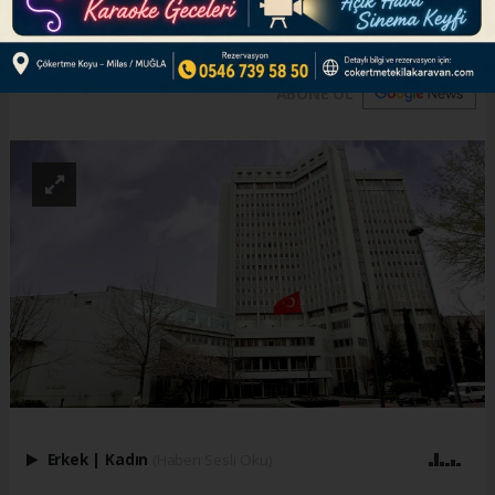
Gunnar Strömmer katılacak.
ABONE OL
Erkek
|
Kadın
(Haberi Sesli Oku)