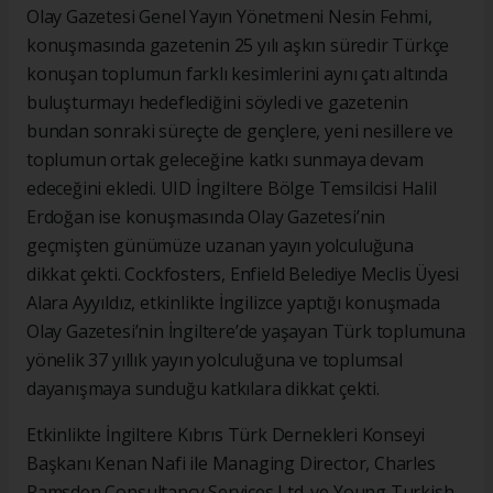
Olay Gazetesi Genel Yayın Yönetmeni Nesin Fehmi,
konuşmasında gazetenin 25 yılı aşkın süredir Türkçe
konuşan toplumun farklı kesimlerini aynı çatı altında
buluşturmayı hedeflediğini söyledi ve gazetenin
bundan sonraki süreçte de gençlere, yeni nesillere ve
toplumun ortak geleceğine katkı sunmaya devam
edeceğini ekledi. UID İngiltere Bölge Temsilcisi Halil
Erdoğan ise konuşmasında Olay Gazetesi’nin
geçmişten günümüze uzanan yayın yolculuğuna
dikkat çekti. Cockfosters, Enfield Belediye Meclis Üyesi
Alara Ayyıldız, etkinlikte İngilizce yaptığı konuşmada
Olay Gazetesi’nin İngiltere’de yaşayan Türk toplumuna
yönelik 37 yıllık yayın yolculuğuna ve toplumsal
dayanışmaya sunduğu katkılara dikkat çekti.
Etkinlikte İngiltere Kıbrıs Türk Dernekleri Konseyi
Başkanı Kenan Nafi ile Managing Director, Charles
Ramsden Consultancy Services Ltd. ve Young Turkish