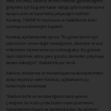
İlkeli, sorumlu, tarafsız ve milli internet gazeteciliğinin
gelişmesi için bugüne kadar olduğu gibi bundan sonra
da aynı azim ve kararlılıkla çalışacağını belirten
Karakaş, TİMBİR'in vizyonuna ve hedeflerine katkı
sunmayı sürdüreceğini kaydetti.
Karakaş açıklamasında ayrıca, "Bu görev benim için
yalnızca bir unvan değil; mesleğimize, ülkemize ve aziz
milletimize hizmet etme sorumluluğudur. Bu güvene
layık olabilmek adına gece gündüz demeden çalışmaya
devam edeceğim." ifadelerine yer verdi.
Ailesine, dostlarına ve meslektaşlarına desteklerinden
dolayı teşekkür eden Karakaş, açıklamasını şu
temenniyle tamamladı:
"Rabbim birlik ve beraberliğimizi daim eylesin.
Çıktığımız bu kutlu yolda bizleri mahcup etmesin,
hizmetlerimizi hayırlı ve bereketli kılsın. Bu görevin