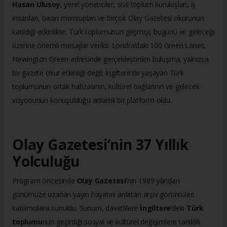
Hasan Ulusoy
, yerel yöneticiler, sivil toplum kuruluşları, iş
insanları, basın mensupları ve birçok Olay Gazetesi okurunun
katıldığı etkinlikte; Türk toplumunun geçmişi, bugünü ve geleceği
üzerine önemli mesajlar verildi. Londra’daki 100 Green Lanes,
Newington Green adresinde gerçekleştirilen buluşma, yalnızca
bir gazete okur etkinliği değil; İngiltere’de yaşayan Türk
toplumunun ortak hafızasının, kültürel bağlarının ve gelecek
vizyonunun konuşulduğu anlamlı bir platform oldu.
Olay Gazetesi’nin 37 Yıllık
Yolculuğu
Program öncesinde
Olay Gazetesi
’nin 1989 yılından
günümüze uzanan yayın hayatını anlatan arşiv görüntüleri
katılımcılara sunuldu. Sunum, davetlilere
İngiltere
’deki
Türk
toplumu
nun geçirdiği sosyal ve kültürel değişimlere tanıklık