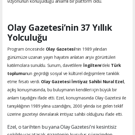
vizyonunun konuşulduğu anlamlı bir platform oldu.
Olay Gazetesi’nin 37 Yıllık
Yolculuğu
Program öncesinde
Olay Gazetesi
’nin 1989 yılından
günümüze uzanan yayın hayatını anlatan arşiv görüntüleri
katılımcılara sunuldu. Sunum, davetlilere
İngiltere
’deki
Türk
toplumu
nun geçirdiği sosyal ve kültürel değişimlere tanıklık
etme fırsatı verdi.
Olay Gazetesi İmtiyaz Sahibi Nural Ezel
,
açılış konuşmasında, bu buluşmanın kendileri için büyük bir
anlam taşıdığını ifade etti. Ezel, konuşmasında Olay Gazetesi ile
tanışıklığının 1989 yılına uzandığını, 2000 yılında ise gelen teklif
üzerine gazeteyi devralarak imtiyaz sahibi olduğunu ifade etti.
Ezel, o tarihten bu yana Olay Gazetesi’ni kesintisiz
şekilde yaşatarak gazetenin kuruluş sürecinden