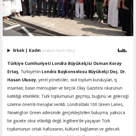
Erkek
|
Kadın
(Haberi Sesli Oku)
Türkiye Cumhuriyeti Londra Büyükelçisi Osman Koray
Ertaş
, Türkiye’nin
Londra Başkonsolosu Büyükelçi Doç. Dr.
Hasan Ulusoy
, yerel yöneticiler, sivil toplum kuruluşları, iş
insanları, basın mensupları ve birçok Olay Gazetesi okurunun
katıldığı etkinlikte; Türk toplumunun geçmişi, bugünü ve geleceği
üzerine önemli mesajlar verildi. Londra’daki 100 Green Lanes,
Newington Green adresinde gerçekleştirilen buluşma, yalnızca
bir gazete okur etkinliği değil; İngiltere’de yaşayan Türk
toplumunun ortak hafızasının, kültürel bağlarının ve gelecek