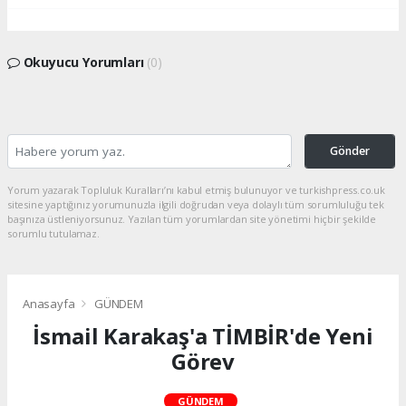
Okuyucu Yorumları
(0)
Gönder
Yorum yazarak Topluluk Kuralları’nı kabul etmiş bulunuyor ve turkishpress.co.uk
sitesine yaptığınız yorumunuzla ilgili doğrudan veya dolaylı tüm sorumluluğu tek
başınıza üstleniyorsunuz. Yazılan tüm yorumlardan site yönetimi hiçbir şekilde
sorumlu tutulamaz.
Anasayfa
GÜNDEM
İsmail Karakaş'a TİMBİR'de Yeni
Görev
GÜNDEM