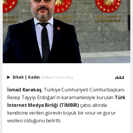
Erkek
|
Kadın
(Haberi Sesli Oku)
İsmail Karakaş
, Türkiye Cumhuriyeti Cumhurbaşkanı
Recep Tayyip Erdoğan'ın kararnamesiyle kurulan
Türk
İnternet Medya Birliği (TİMBİR)
çatısı altında
kendisine verilen görevin büyük bir onur ve gurur
vesilesi olduğunu belirtti.