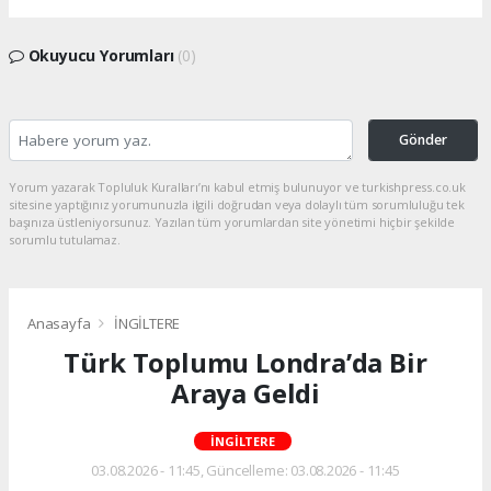
Okuyucu Yorumları
(0)
Gönder
Yorum yazarak Topluluk Kuralları’nı kabul etmiş bulunuyor ve turkishpress.co.uk
sitesine yaptığınız yorumunuzla ilgili doğrudan veya dolaylı tüm sorumluluğu tek
başınıza üstleniyorsunuz. Yazılan tüm yorumlardan site yönetimi hiçbir şekilde
sorumlu tutulamaz.
Anasayfa
İNGİLTERE
Türk Toplumu Londra’da Bir
Araya Geldi
İNGİLTERE
03.08.2026 - 11:45, Güncelleme: 03.08.2026 - 11:45