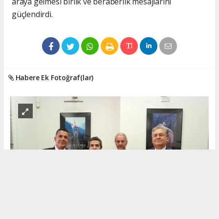
araya gelmesi birlik ve beraberlik mesajlarını
güçlendirdi.
Habere Ek Fotoğraf(lar)